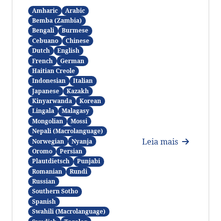
Amharic
Arabic
Bemba (Zambia)
Bengali
Burmese
Cebuano
Chinese
Dutch
English
French
German
Haitian Creole
Indonesian
Italian
Japanese
Kazakh
Kinyarwanda
Korean
Lingala
Malagasy
Mongolian
Mossi
Nepali (Macrolanguage)
Leia mais
Norwegian
Nyanja
Oromo
Persian
Plautdietsch
Punjabi
Romanian
Rundi
Russian
Southern Sotho
Spanish
Swahili (Macrolanguage)