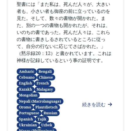
聖書には「また私は、死んだ人々が、大きい
者も、小さい者も御座の前に立っているのを
見た。そして、数々の書物が開かれた。ま
た、別の一つの書物も開かれたが、それは、
いのちの書であった。死んだ人々は、これら
の書物に書きしるされているところに従っ
て、自分の行ないに応じてさばかれた。」
（黙示録20：12）と書かれています。これは
神様が記録しているという事の証明です。
Amharic
Bengali
Cebuano
Chinese
English
French
Kazakh
Malagasy
Mongolian
Nepali (Macrolanguage)
続きを読む
Oromo
Plautdietsch
Portuguese
Russian
Spanish
Tajik
Ukrainian
Uzbek
Waray (Philippines)