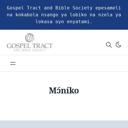
Gospel Tract and Bible Society epesameli
na kokabola nsango ya lobiko na nzela ya
lokasa oyo enyatami.
Mɔ́níko