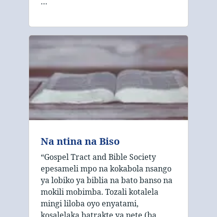
…
Na ntina na Biso
“Gospel Tract and Bible Society
epesameli mpo na kokabola nsango
ya lobiko ya biblia na bato banso na
mokili mobimba. Tozali kotalela
mingi liloba oyo enyatami,
kosalelaka batrakte ya pete (ba