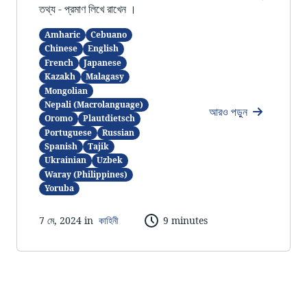
তথ্য - প্রমাণ লিখে রাখেন ।
Amharic
Cebuano
Chinese
English
French
Japanese
Kazakh
Malagasy
Mongolian
Nepali (Macrolanguage)
আরও পড়ুন
Oromo
Plautdietsch
Portuguese
Russian
Spanish
Tajik
Ukrainian
Uzbek
Waray (Philippines)
Yoruba
7 মে, 2024 in
কাহিনী
9 minutes