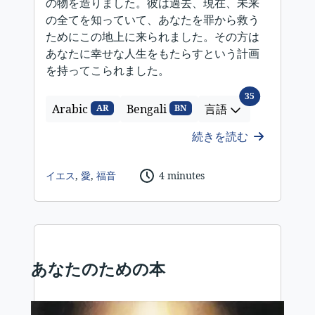
の物を造りました。彼は過去、現在、未来
の全てを知っていて、あなたを罪から救う
ためにこの地上に来られました。その方は
あなたに幸せな人生をもたらすという計画
を持ってこられました。
言語
35
Arabic
Bengali
言語
AR
BN
続きを読む
イエス
,
愛
,
福音
4 minutes
あなたのための本