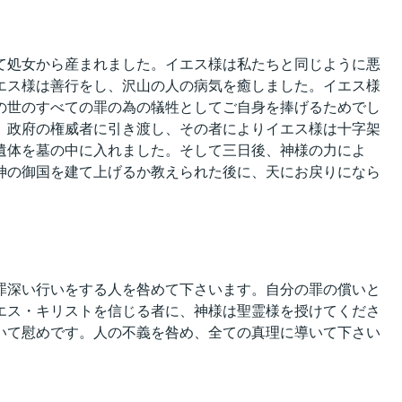
て処女から産まれました。イエス様は私たちと同じように悪
エス様は善行をし、沢山の人の病気を癒しました。イエス様
の世のすべての罪の為の犠牲としてご自身を捧げるためでし
、政府の権威者に引き渡し、その者によりイエス様は十字架
遺体を墓の中に入れました。そして三日後、神様の力によ
神の御国を建て上げるか教えられた後に、天にお戻りになら
罪深い行いをする人を咎めて下さいます。自分の罪の償いと
エス・キリストを信じる者に、神様は聖霊様を授けてくださ
いて慰めです。人の不義を咎め、全ての真理に導いて下さい