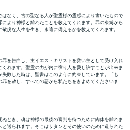
ではなく、古の聖なる人が聖霊様の霊感により書いたもので
罪により神様と離れたことを教えてくれます。罪の束縛から
に敬虔な人生を生き、永遠に備えるかを教えてくれます。
の罪を告白し、主イエス・キリストを救い主として受け入れ
てくれます。聖霊の力が内に宿り人を愛し許すことが出来ま
が失敗した時は、聖書はこのように約束しています。「も
の罪を赦し、すべての悪から私たちをきよめてくださいま
死ぬとき、魂は神様の最後の審判を待つために肉体を離れま
へと送られます。そこはサタンとその使いのために造られた