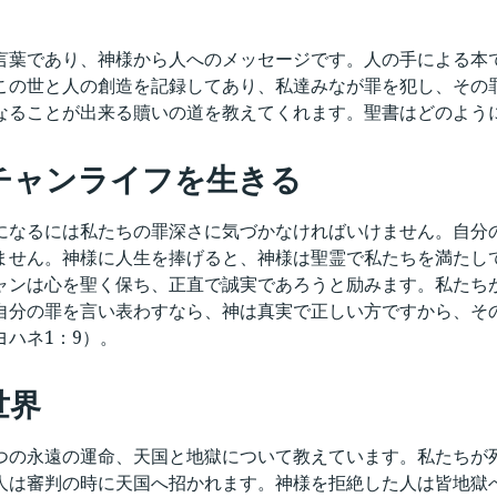
言葉であり、神様から人へのメッセージです。人の手による本
この世と人の創造を記録してあり、私達みなが罪を犯し、その
なることが出来る贖いの道を教えてくれます。聖書はどのよう
チャンライフを生きる
になるには私たちの罪深さに気づかなければいけません。自分
ません。神様に人生を捧げると、神様は聖霊で私たちを満たし
ャンは心を聖く保ち、正直で誠実であろうと励みます。私たち
自分の罪を言い表わすなら、神は真実で正しい方ですから、そ
ヨハネ1：9）。
世界
つの永遠の運命、天国と地獄について教えています。私たちが
人は審判の時に天国へ招かれます。神様を拒絶した人は皆地獄