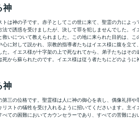
る神
ストは神の子です。赤子としてこの世に来て、聖霊の力によっ
方法で誘惑を受けましたが、決して罪を犯しませんでした。イ
と救いについて教えられました。この地に来られた目的は、こ
中心に対して説かれ、宗教的指導者たちはイエス様に腹を立て
した。イエス様が十字架の上で死なれてから、弟子たちはその
は死から蘇られたのです。イエス様は従う者たちにどのように
る神
の第三の位格です。聖霊様は人に神の御心を表し、偶像礼拝や
キリストの犠牲を受け入れるように招いてくださいます。主イ
すべての困難においてカウンセラーであり、すべての苦難にお