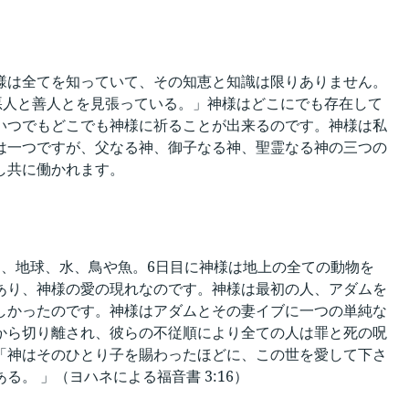
様は全てを知っていて、その知恵と知識は限りありません。
悪人と善人とを見張っている。」神様はどこにでも存在して
いつでもどこでも神様に祈ることが出来るのです。神様は私
は一つですが、父なる神、御子なる神、聖霊なる神の三つの
し共に働かれます。
、地球、水、鳥や魚。6日目に神様は地上の全ての動物を
あり、神様の愛の現れなのです。神様は最初の人、アダムを
しかったのです。神様はアダムとその妻イブに一つの単純な
から切り離され、彼らの不従順により全ての人は罪と死の呪
「神はそのひとり子を賜わったほどに、この世を愛して下さ
。 」（ヨハネによる福音書 3:16）