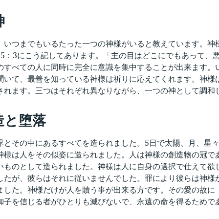
神
、いつまでもいるたった一つの神様がいると教えています。神
15：3にこう記してあります。「主の目はどこにでもあって、
のすべての人に同時に完全に意識を集中することが出来ます。
聞いて、最善を知っている神様は祈りに応えてくれます。神様
されます。三つはそれぞれ異なりながら、一つの神として調和
造と堕落
界とその中にあるすべてを造られました。5日で太陽、月、星々
神様は人をその似姿に造られました。人は神様の創造物の冠で
いものとして造られました。神様は人に自身の選択で仕えて欲
したが、彼らはそれに従いませんでした。罪により彼らは神様
ました。神様だけが人を贖う事が出来る方です。その愛の故に
御子を信じる者がひとりも滅びないで、永遠の命を得るためである