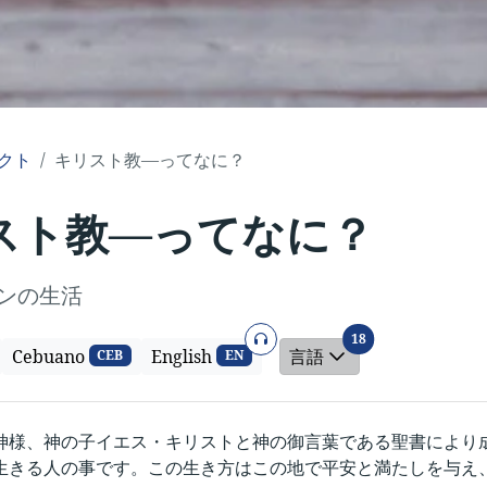
クト
キリスト教―ってなに？
スト教―ってなに？
ンの生活
オーディオ
言語
18
Cebuano
English
言語
CEB
EN
神様、神の子イエス・キリストと神の御言葉である聖書により
生きる人の事です。この生き方はこの地で平安と満たしを与え