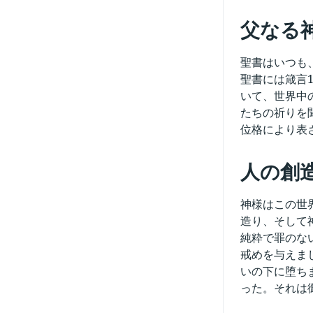
父なる
聖書はいつも
聖書には箴言
いて、世界中
たちの祈りを
位格により表
人の創
神様はこの世
造り、そして
純粋で罪のな
戒めを与えま
いの下に堕ち
った。それは