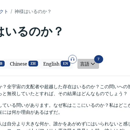
クト
神様はいるのか？
はいるのか？
オーディオ
言語
7
Chinese
English
言語
B
ZH
EN
か？全宇宙の支配者や超越した存在はいるのか？この問いへの
っと無視していたとすれば、その結果はどんなものでしょう？
している問いがあります。なぜ私はここにいるのか？私はどこ
在には何か理由があるはずだ。
人は自分より大きな何か、誰かをあがめずにはいられないと感