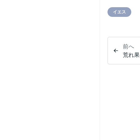
イエス
前へ
荒れ果