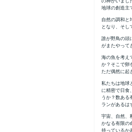
の神がいまし
地球の創造主
自然の調和と
となり、そし
誰が野鳥の頭
がまたやって
海の魚を考え
か？そこで卵
ただ偶然に起
私たちは地球
に精密で日食
うか？数ある
ランがあるは
宇宙、自然、
かなる有限の
持っているか