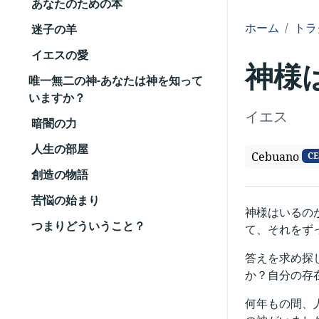
あなたのための本
ホーム
トラ
迷子の羊
イエスの愛
神様
唯一無二の神-あなたは神を知って
いますか？
イエス
暗闇の力
人生の部屋
Cebuano
CE
創造の物語
苦悩の始まり
神様はいるの
つまりどういうこと？
て、それをず
答えを求め探
か？自分の存
何年もの間、