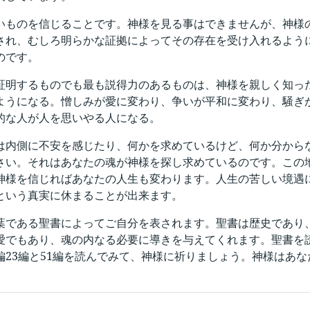
いものを信じることです。神様を見る事はできませんが、神様
され、むしろ明らかな証拠によってその存在を受け入れるよう
のです。
証明するものでも最も説得力のあるものは、神様を親しく知っ
ようになる。憎しみが愛に変わり、争いが平和に変わり、騒ぎ
的な人が人を思いやる人になる。
は内側に不安を感じたり、何かを求めているけど、何か分から
さい。それはあなたの魂が神様を探し求めているのです。この
神様を信じればあなたの人生も変わります。人生の苦しい境遇
という真実に休まることが出来ます。
葉である聖書によってご自分を表されます。聖書は歴史であり
愛でもあり、魂の内なる必要に導きを与えてくれます。聖書を読ん
編23編と51編を読んでみて、神様に祈りましょう。神様はあ