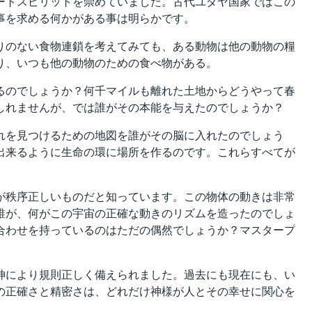
ートスピリットを崇めていました。古代ユダヤ国家ではこの
事を求める何かがある事は明らかです。
りのない食物連鎖を考えてみても、ある動物は他の動物の糧
り、いつも他の動物のための食べ物がある。
るのでしょうか？何千マイルも離れた土地からどうやって春
しれませんが、では誰がその本能を与えたのでしょうか？
れを見つけるための地図を誰がその脳に入れたのでしょう
出来るように生命の環に場所を作るのです。これらすべてが
が秩序正しいものだと知っています。この物体の動きは非常
誰が、何がこの宇宙の正確な動きのリズムを造ったのでしょ
合わせを持っているのはただの偶然でしょうか？マスタープ
神により規則正しく備えられました。過去にも現在にも、い
の正確さと精密さは、どれだけ神様が人とその幸せに関心を