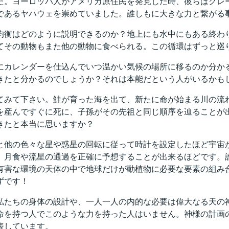
た。ヨーロッパ人がアメリカ原住民を発見した時、彼らはグレ
であるヤハウェを崇めていました。誰しもに大きな力と繋がる
均衡はどのように説明できるのか？地上にも水中にもある終わ
てその動物もまた他の動物に食べられる。この循環はずっと巡
にカレンダーを仕込んでいつ温かい気候の場所に移るのか分か
きたと分かるのでしょうか？それは本能だという人がいるかも
てみて下さい。鮭が育った海を出て、新たに命が始まる川の流
を産んですぐに死に、子孫がその先祖と同じ順序を辿ることが
きたと本当に思いますか？
と他の色々な星や惑星の回転に従って時計を設定したほど宇宙
、月食や流星の通過を正確に予想することが出来るほどです。
有害な環境の天体の中で地球だけが動植物に必要な要素の組み
ずです！
私たちの身体の設計や、一人一人の内的な必要は偉大なる天の
命を持つ人でこのような力を持った人はいません。神様の計画
表しています。