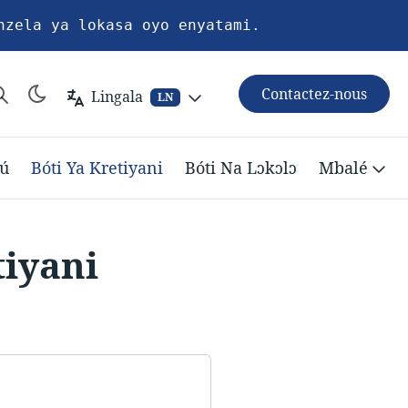
nzela ya lokasa oyo enyatami.
Contactez-nous
Lingala
LN
ú
Bóti Ya Kretiyani
Bóti Na Lɔkɔlɔ
Mbalé
tiyani