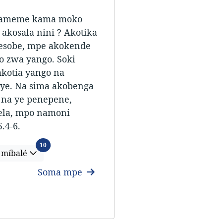
i bameme kama moko
akosala nini ? Akotika
 esobe, mpe akokende
o zwa yango. Soki
kotia yango na
ye. Na sima akobenga
 na ye penepene,
pela, mpo namoni
.4-6.
Lélángá míbalé
10
 míbalé
Soma mpe