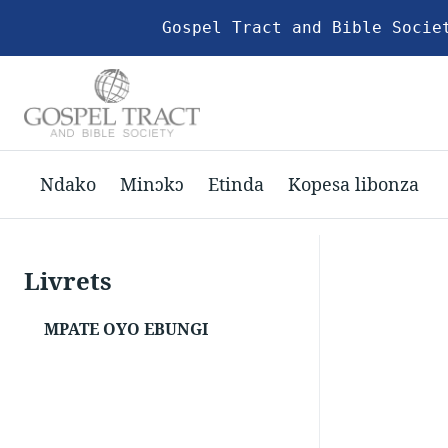
Gospel Tract and Bible Socie
Ndako
Minɔkɔ
Etinda
Kopesa libonza
Livrets
MPATE OYO EBUNGI