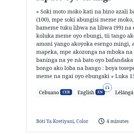
« Soki moto moko kati na bino azal
(100), mpe soki abungisi meme moko, 
bameme tuku libwa na libwa (99) na
koluka meme oyo ebungi, tii tango ak
amoni yango akoyoka esengo mingi, a
mapeka, mpe akozonga na mboka na 
baninga na ye nà bato oyo bafandaka
bongo ako loba na bango : boya tose
meme na ngai oyo ebungaki » Luka 15
Audio
Cebuano
English
Lélángá
CEB
EN
Bóti Ya Kretiyani
,
Color
4 minutes