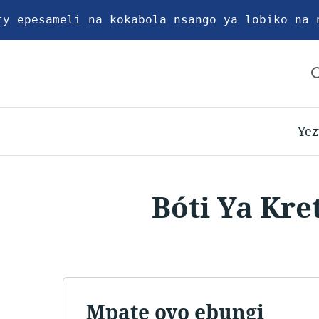
ty epesameli na kokabola nsango ya lobiko na 
Yez
Bóti Ya Kre
Mpate oyo ebungi