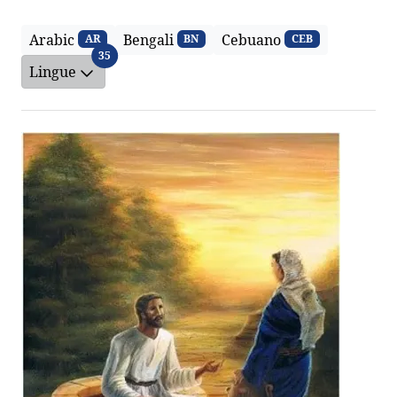
Arabic
Bengali
Cebuano
AR
BN
CEB
Lingue
35
Lingue