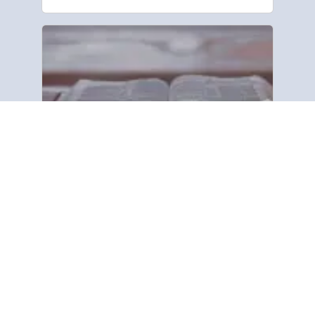
Riguardo a noi
“Gospel Tract and Bible Society si
dedica a condividere il messaggio
biblico di salvezza con tutti i popoli
del mondo. Ci concentriamo sulla
parola stampata, utilizzando
semplici trattati (opuscoli). Questi …