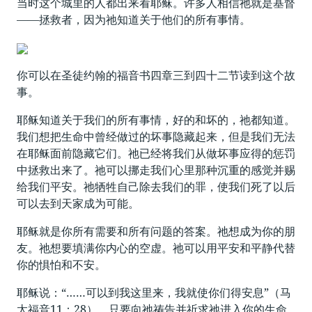
当时这个城里的人都出来看耶稣。许多人相信祂就是基督
——拯救者，因为祂知道关于他们的所有事情。
你可以在圣徒约翰的福音书四章三到四十二节读到这个故
事。
耶稣知道关于我们的所有事情，好的和坏的，祂都知道。
我们想把生命中曾经做过的坏事隐藏起来，但是我们无法
在耶稣面前隐藏它们。祂已经将我们从做坏事应得的惩罚
中拯救出来了。祂可以挪走我们心里那种沉重的感觉并赐
给我们平安。祂牺牲自己除去我们的罪，使我们死了以后
可以去到天家成为可能。
耶稣就是你所有需要和所有问题的答案。祂想成为你的朋
友。祂想要填满你内心的空虚。祂可以用平安和平静代替
你的惧怕和不安。
耶稣说：“……可以到我这里来，我就使你们得安息”（马
太福音11：28）。只要向祂祷告并祈求祂进入你的生命