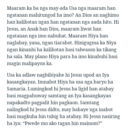
Maaram ka ba nga may-ada Usa nga maaram han
ngatanan mahitungod ha imo? An Dios an naghimo
han kalibotan ngan han ngatanan nga aada hito. Hi
Jesus, an Anak han Dios, maaram liwat han
ngatanan nga imo nabuhat. Maaram Hiya han
naglabay, yana, ngan tiarabot. Hinigugma ka Niya
ngan kinanhi ha kalibotan basi talwason ka tikang
ha sala. May plano Hiya para ha imo kinabuhi basi
magin malipayon ka.
Usa ka adlaw nagbibiyahe hi Jesus upod an Iya
kasangkayan. Imnabot Hiya ha usa nga baryo ha
Samaria. Lumingkod hi Jesus ha ligid han atabay
basi magpahuway samtang an Iya kasangkayan
napakadto pagpalit hin pagkaon. Samtang
nalingkod hi Jesus didto, may babaye nga inabot
basi magkuha hin tubig ha atabay. Hi Jesus nasiring
ha iya: “Pwede mo ako tagan hin mainom?”