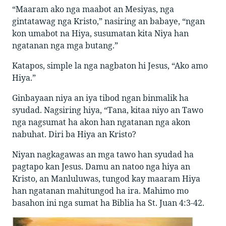
“Maaram ako nga maabot an Mesiyas, nga
gintatawag nga Kristo,” nasiring an babaye, “ngan
kon umabot na Hiya, susumatan kita Niya han
ngatanan nga mga butang.”
Katapos, simple la nga nagbaton hi Jesus, “Ako amo
Hiya.”
Ginbayaan niya an iya tibod ngan binmalik ha
syudad. Nagsiring hiya, “Tana, kitaa niyo an Tawo
nga nagsumat ha akon han ngatanan nga akon
nabuhat. Diri ba Hiya an Kristo?
Niyan nagkagawas an mga tawo han syudad ha
pagtapo kan Jesus. Damu an natoo nga hiya an
Kristo, an Manluluwas, tungod kay maaram Hiya
han ngatanan mahitungod ha ira. Mahimo mo
basahon ini nga sumat ha Biblia ha St. Juan 4:3-42.