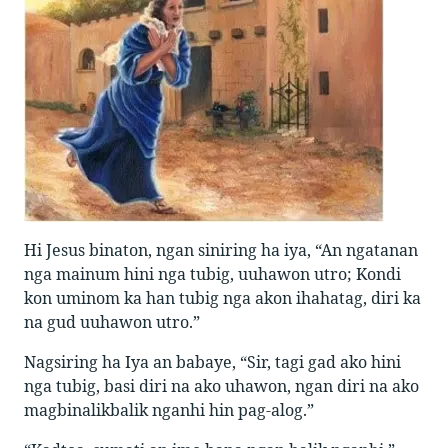
Hi Jesus binaton, ngan siniring ha iya, “An ngatanan
nga mainum hini nga tubig, uuhawon utro; Kondi
kon uminom ka han tubig nga akon ihahatag, diri ka
na gud uuhawon utro.”
Nagsiring ha Iya an babaye, “Sir, tagi gad ako hini
nga tubig, basi diri na ako uhawon, ngan diri na ako
magbinalikbalik nganhi hin pag-alog.”