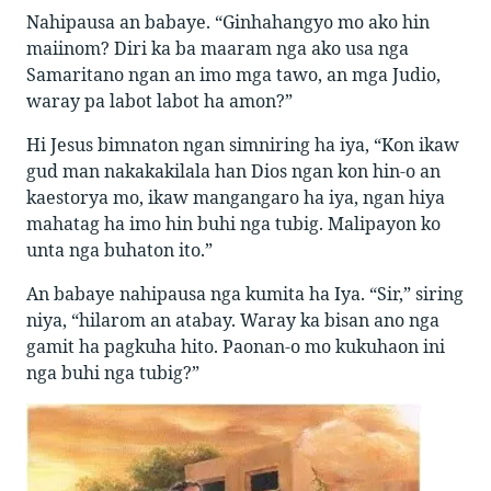
Nahipausa an babaye. “Ginhahangyo mo ako hin
maiinom? Diri ka ba maaram nga ako usa nga
Samaritano ngan an imo mga tawo, an mga Judio,
waray pa labot labot ha amon?”
Hi Jesus bimnaton ngan simniring ha iya, “Kon ikaw
gud man nakakakilala han Dios ngan kon hin-o an
kaestorya mo, ikaw mangangaro ha iya, ngan hiya
mahatag ha imo hin buhi nga tubig. Malipayon ko
unta nga buhaton ito.”
An babaye nahipausa nga kumita ha Iya. “Sir,” siring
niya, “hilarom an atabay. Waray ka bisan ano nga
gamit ha pagkuha hito. Paonan-o mo kukuhaon ini
nga buhi nga tubig?”