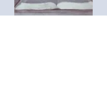
Mahintungod ha amon
An Gospel Tract and Bible Society
dedikado ha pagpaambit han
biblikal nga mensahe han
katalwasan ha bug-os nga tawo ha
kalibutan. Kami napokus ha pag-
imprinta han pulong, paggamit hin
simple nga mga tract (Pamphlets). …