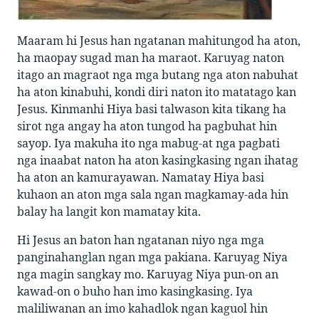
Maaram hi Jesus han ngatanan mahitungod ha aton,
ha maopay sugad man ha maraot. Karuyag naton
itago an magraot nga mga butang nga aton nabuhat
ha aton kinabuhi, kondi diri naton ito matatago kan
Jesus. Kinmanhi Hiya basi talwason kita tikang ha
sirot nga angay ha aton tungod ha pagbuhat hin
sayop. Iya makuha ito nga mabug-at nga pagbati
nga inaabat naton ha aton kasingkasing ngan ihatag
ha aton an kamurayawan. Namatay Hiya basi
kuhaon an aton mga sala ngan magkamay-ada hin
balay ha langit kon mamatay kita.
Hi Jesus an baton han ngatanan niyo nga mga
panginahanglan ngan mga pakiana. Karuyag Niya
nga magin sangkay mo. Karuyag Niya pun-on an
kawad-on o buho han imo kasingkasing. Iya
maliliwanan an imo kahadlok ngan kaguol hin