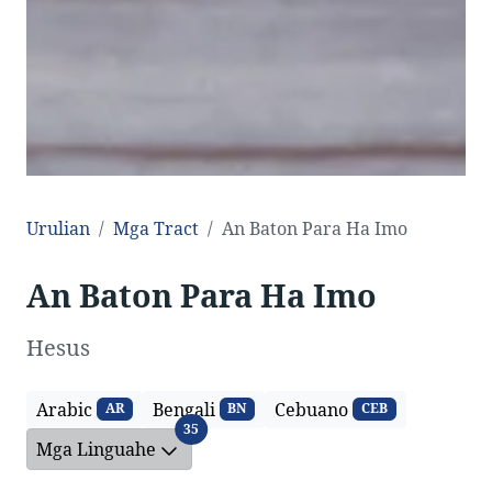
Urulian
Mga Tract
An Baton Para Ha Imo
An Baton Para Ha Imo
Hesus
Arabic
Bengali
Cebuano
AR
BN
CEB
Mga Linguahe
35
Mga Linguahe