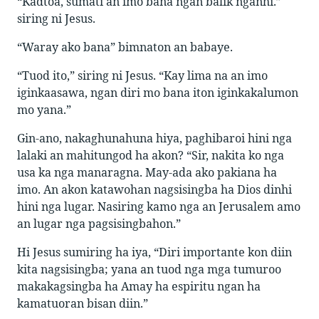
“Kadtoa, sumati an imo bana ngan balik nganhi.”
siring ni Jesus.
“Waray ako bana” bimnaton an babaye.
“Tuod ito,” siring ni Jesus. “Kay lima na an imo
iginkaasawa, ngan diri mo bana iton iginkakalumon
mo yana.”
Gin-ano, nakaghunahuna hiya, paghibaroi hini nga
lalaki an mahitungod ha akon? “Sir, nakita ko nga
usa ka nga manaragna. May-ada ako pakiana ha
imo. An akon katawohan nagsisingba ha Dios dinhi
hini nga lugar. Nasiring kamo nga an Jerusalem amo
an lugar nga pagsisingbahon.”
Hi Jesus sumiring ha iya, “Diri importante kon diin
kita nagsisingba; yana an tuod nga mga tumuroo
makakagsingba ha Amay ha espiritu ngan ha
kamatuoran bisan diin.”