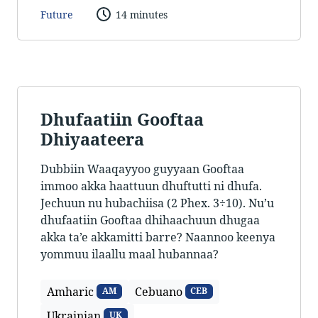
Future
14 minutes
Dhufaatiin Gooftaa
Dhiyaateera
Dubbiin Waaqayyoo guyyaan Gooftaa
immoo akka haattuun dhuftutti ni dhufa.
Jechuun nu hubachiisa (2 Phex. 3÷10). Nu’u
dhufaatiin Gooftaa dhihaachuun dhugaa
akka ta’e akkamitti barre? Naannoo keenya
yommuu ilaallu maal hubannaa?
Amharic
Cebuano
AM
CEB
Ukrainian
UK