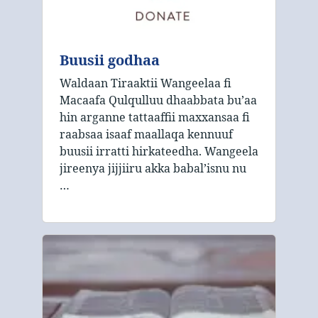
Buusii godhaa
Waldaan Tiraaktii Wangeelaa fi
Macaafa Qulqulluu dhaabbata bu’aa
hin arganne tattaaffii maxxansaa fi
raabsaa isaaf maallaqa kennuuf
buusii irratti hirkateedha. Wangeela
jireenya jijjiiru akka babal’isnu nu
…