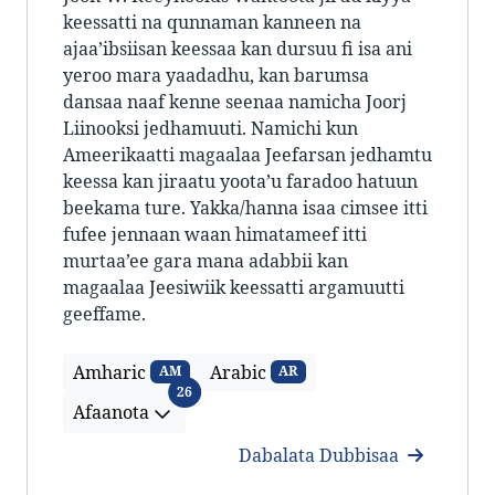
keessatti na qunnaman kanneen na
ajaa’ibsiisan keessaa kan dursuu fi isa ani
yeroo mara yaadadhu, kan barumsa
dansaa naaf kenne seenaa namicha Joorj
Liinooksi jedhamuuti. Namichi kun
Ameerikaatti magaalaa Jeefarsan jedhamtu
keessa kan jiraatu yoota’u faradoo hatuun
beekama ture. Yakka/hanna isaa cimsee itti
fufee jennaan waan himatameef itti
murtaa’ee gara mana adabbii kan
magaalaa Jeesiwiik keessatti argamuutti
geeffame.
Amharic
Arabic
AM
AR
Afaanota
26
Afaanota
Dabalata Dubbisaa