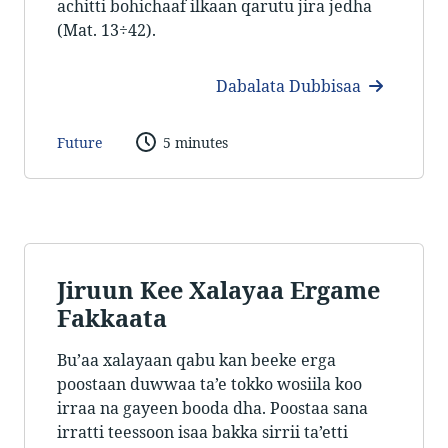
achitti bohichaaf ilkaan qarutu jira jedha
(Mat. 13÷42).
Dabalata Dubbisaa
Future
5 minutes
Jiruun Kee Xalayaa Ergame
Fakkaata
Bu’aa xalayaan qabu kan beeke erga
poostaan duwwaa ta’e tokko wosiila koo
irraa na gayeen booda dha. Poostaa sana
irratti teessoon isaa bakka sirrii ta’etti