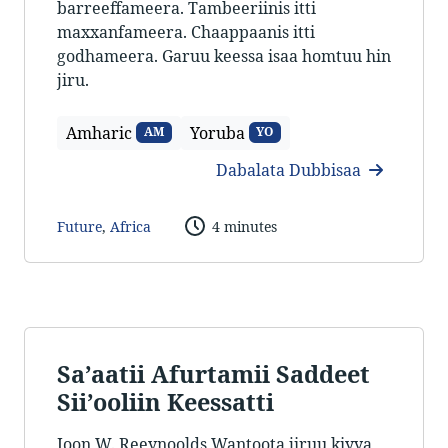
barreeffameera. Tambeeriinis itti
maxxanfameera. Chaappaanis itti
godhameera. Garuu keessa isaa homtuu hin
jiru.
Amharic
Yoruba
AM
YO
Dabalata Dubbisaa
Future
,
Africa
4 minutes
Sa’aatii Afurtamii Saddeet
Sii’ooliin Keessatti
Joon W. Reeynoolds Wantoota jiruu kiyya