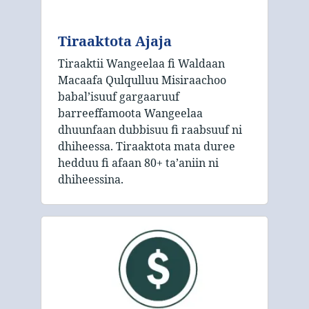
Tiraaktota Ajaja
Tiraaktii Wangeelaa fi Waldaan
Macaafa Qulqulluu Misiraachoo
babal’isuuf gargaaruuf
barreeffamoota Wangeelaa
dhuunfaan dubbisuu fi raabsuuf ni
dhiheessa. Tiraaktota mata duree
hedduu fi afaan 80+ taʼaniin ni
dhiheessina.