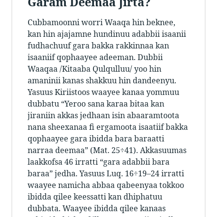
Garam Deemaa Jirta?
Cubbamoonni worri Waaqa hin beknee,
kan hin ajajamne hundinuu adabbii isaanii
fudhachuuf gara bakka rakkinnaa kan
isaaniif qophaayee adeeman. Dubbii
Waaqaa /Kitaaba Qulqulluu/ yoo hin
amaninii kanas shakkuu hin dandeenyu.
Yasuus Kiriistoos waayee kanaa yommuu
dubbatu “Yeroo sana karaa bitaa kan
jiraniin akkas jedhaan isin abaaramtoota
nana sheexanaa fi ergamoota isaatiif bakka
qophaayee gara ibidda bara baraatti
narraa deemaa” (Mat. 25÷41). Akkasuumas
laakkofsa 46 irratti “gara adabbii bara
baraa” jedha. Yasuus Luq. 16÷19–24 irratti
waayee namicha abbaa qabeenyaa tokkoo
ibidda qilee keessatti kan dhiphatuu
dubbata. Waayee ibidda qilee kanaas