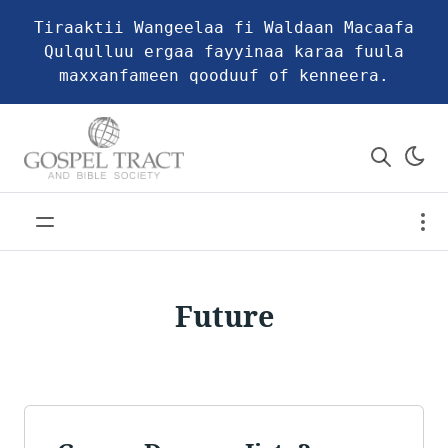
Tiraaktii Wangeelaa fi Waldaan Macaafa
Qulqulluu ergaa fayyinaa karaa fuula
maxxanfameen qooduuf of kenneera.
Future