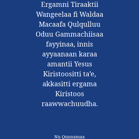
Ergamni Tiraaktii
Wangeelaa fi Waldaa
Macaafa Qulqulluu
Oduu Gammachiisaa
fayyinaa, innis
ayyaanaan karaa
amantii Yesus
Kiristoositti ta’e,
akkasitti ergama
Kiristoos
raawwachuudha.
Nu Qunnamaa