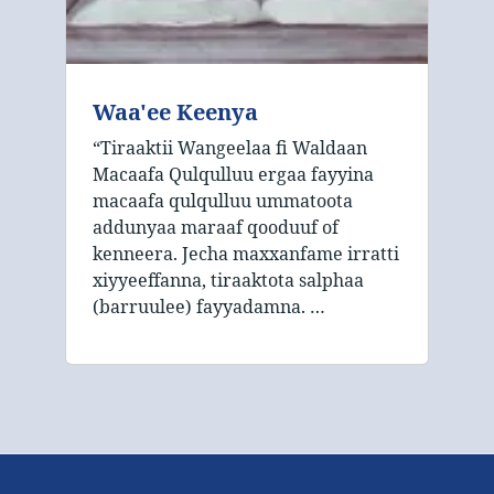
Waa'ee Keenya
“Tiraaktii Wangeelaa fi Waldaan
Macaafa Qulqulluu ergaa fayyina
macaafa qulqulluu ummatoota
addunyaa maraaf qooduuf of
kenneera. Jecha maxxanfame irratti
xiyyeeffanna, tiraaktota salphaa
(barruulee) fayyadamna. …