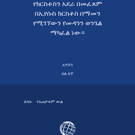
የክርስቶስን አደራ በመፈጸም
በኢየሱስ ክርስቶስ በማመን
የሚገኘውን የመዳንን ወንጌል
ማካፈል ነው።
አግኙን
ስለ እኛ
ለገሱ
የአጠቃቀም ውል