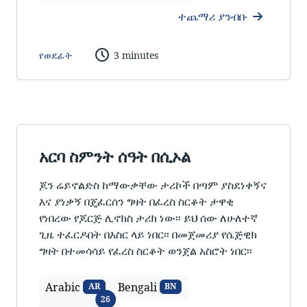
ተጨማሪ ያንብቡ
የወደፊት
3 minutes
አርባ ስምንት ሰዓት በሲኦል
ጆን ሬይኖልድስ ከማውቃቸው ታሪኮች በጣም ያስደነቀኝና
እና ያነቃኝ በጄፈርሰን ግዛት በፈረስ ስርቆት ታዋቂ
የነበረው የጆርጅ ሊኖክስ ታሪክ ነው፡፡ ይህ ሰው ለሁለተኛ
ጊዜ ተፈርዶበት በእስር ላይ ነበር፡፡ በመጀመሪያ የሴጅዊክ
ግዛት በተመሳሳይ የፈረስ ስርቆት ወንጀል አስሮት ነበር፡፡
Arabic
Bengali
AR
BN
ቋንቋዎች
26