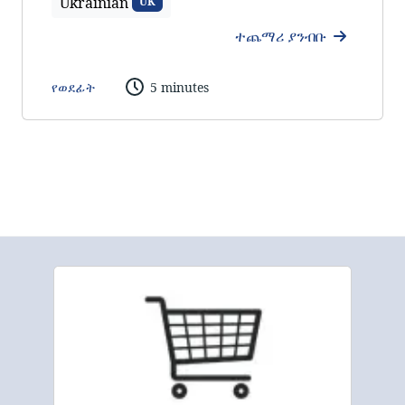
Ukrainian
UK
ተጨማሪ ያንብቡ
የወደፊት
5 minutes