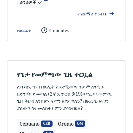
ቋንቋዎች
ተጨማሪ ያንብቡ
የወደፊት
9 minutes
የጌታ የመምጫው ጊዜ ቀርቧል
ሌባ ሳይታሰብ በሌሊት እንደሚመጣ ጌታም እንዲሁ
በድንገት ይመጣል (2ኛ ጴጥሮስ 3፡19)፡፡ የጌታ የመምጫ
ጊዜ ቅርብ እንደሆነ ለምን እናምናለን? በዙሪያህ እየሆነ
ያለውን ስትመለከት፤ ምን ያሳስብሀል?
Cebuano
Oromo
CEB
OM