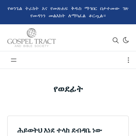
የወንጌል ትራክት እና የመጽሐፍ ቅዱስ ማኅበር በታተመው ገጽ
የመዳንን መልእክት ለማካፈል ቆርጧል።
የወደፊት
ሕይወትህ እነደ ተላከ ደብዳቤ ነው