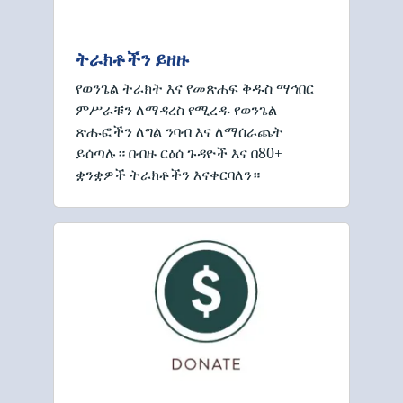
ትራክቶችን ይዘዙ
የወንጌል ትራክት እና የመጽሐፍ ቅዱስ ማኅበር
ምሥራቹን ለማዳረስ የሚረዱ የወንጌል
ጽሑፎችን ለግል ንባብ እና ለማሰራጨት
ይሰጣሉ። በብዙ ርዕሰ ጉዳዮች እና በ80+
ቋንቋዎች ትራክቶችን እናቀርባለን።