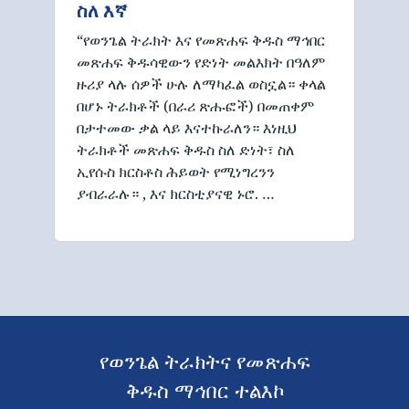
ስለ እኛ
“የወንጌል ትራክት እና የመጽሐፍ ቅዱስ ማኅበር
መጽሐፍ ቅዱሳዊውን የድነት መልእክት በዓለም
ዙሪያ ላሉ ሰዎች ሁሉ ለማካፈል ወስኗል። ቀላል
በሆኑ ትራክቶች (በራሪ ጽሑፎች) በመጠቀም
በታተመው ቃል ላይ እናተኩራለን። እነዚህ
ትራክቶች መጽሐፍ ቅዱስ ስለ ድነት፣ ስለ
ኢየሱስ ክርስቶስ ሕይወት የሚነግረንን
ያብራራሉ። , እና ክርስቲያናዊ ኑሮ. …
የወንጌል ትራክትና የመጽሐፍ
ቅዱስ ማኅበር ተልእኮ