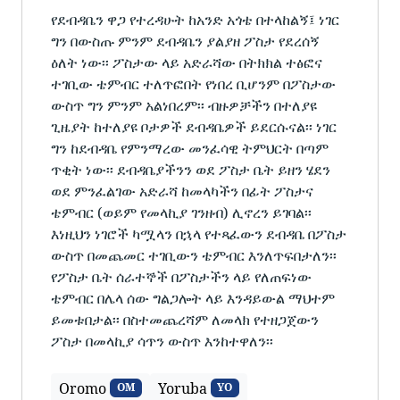
የደብዳቤን ዋጋ የተረዳሁት ከአንድ አጎቴ በተላከልኝ፤ ነገር
ግን በውስጡ ምንም ደብዳቤን ያልያዘ ፖስታ የደረሰኝ
ዕለት ነው፡፡ ፖስታው ላይ አድራሻው በትክክል ተፅፎና
ተገቢው ቴምብር ተለጥፎበት የነበረ ቢሆንም በፖስታው
ውስጥ ግን ምንም አልነበረም፡፡ ብዙዎቻችን በተለያዩ
ጊዜያት ከተለያዩ ቦታዎች ደብዳቤዎች ይደርሱናል፡፡ ነገር
ግን ከደብዳቤ የምንማረው መንፈሳዊ ትምህርት በጣም
ጥቂት ነው፡፡ ደብዳቤያችንን ወደ ፖስታ ቤት ይዘን ሄደን
ወደ ምንፈልገው አድራሻ ከመላካችን በፊት ፖስታና
ቴምብር (ወይም የመላኪያ ገንዘብ) ሊኖረን ይገባል፡፡
እነዚህን ነገሮች ካሟላን በኋላ የተጻፈውን ደብዳቤ በፖስታ
ውስጥ በመጨመር ተገቢውን ቴምብር እንለጥፍበታለን፡፡
የፖስታ ቤት ሰራተኞች በፖስታችን ላይ የለጠፍነው
ቴምብር በሌላ ሰው ግልጋሎት ላይ እንዳይውል ማህተም
ይመቱበታል፡፡ በስተመጨረሻም ለመላክ የተዘጋጀውን
ፖስታ በመላኪያ ሳጥን ውስጥ እንከተዋለን፡፡
Oromo
Yoruba
OM
YO