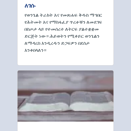
ለገሱ
የወንጌል ትራክት እና የመጽሐፍ ቅዱስ ማኅበር
የሕትመት እና የማከፋፈያ ጥረቶቹን ለመደገፍ
በስጦታ ላይ የተመሰረተ ለትርፍ ያልተቋቋመ
ድርጅት ነው። ሕይወትን የሚቀይር ወንጌልን
ለማዳረስ እንዲረዱን ድጋፍዎን በደስታ
እንቀበላለን።