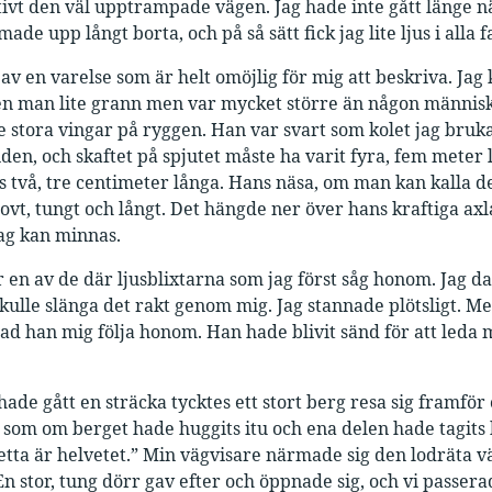
ktivt den väl upptrampade vägen. Jag hade inte gått länge 
ade upp långt borta, och på så sätt fick jag lite ljus i alla fa
 av en varelse som är helt omöjlig för mig att beskriva. J
n man lite grann men var mycket större än någon människa
 stora vingar på ryggen. Han var svart som kolet jag bruk
anden, och skaftet på spjutet måste ha varit fyra, fem meter
s två, tre centimeter långa. Hans näsa, om man kan kalla det
rovt, tungt och långt. Det hängde ner över hans kraftiga ax
ag kan minnas.
 en av de där ljusblixtarna som jag först såg honom. Jag d
ulle slänga det rakt genom mig. Jag stannade plötsligt. M
ad han mig följa honom. Han hade blivit sänd för att leda m
hade gått en sträcka tycktes ett stort berg resa sig framför
s som om berget hade huggits itu och ena delen hade tagits 
etta är helvetet.” Min vägvisare närmade sig den lodräta
 En stor, tung dörr gav efter och öppnade sig, och vi passer