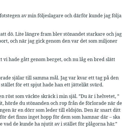
fotstegen av min följeslagare och därför kunde jag följa
t dö. Lite längre fram blev stönandet starkare och jag
 port, och när jag gick genom den var det som miljoner
 vi hade gått genom berget, och nu låg en bred slätt
rade själar till samma mål. Jag var kvar ett tag på den
tället för ett spjut hade han ett jättelikt svärd.
öst som väckte skräck i min själ. ”Du är i helvetet, ”
hit, hörde du stönanden och rop från de förlorade när de
ngen är en dörr som leder till eldsjön. Den är snart ditt
 – för det finns inget hopp för dem som hamnar där – ska
e vad de kunde ha njutit av i stället för plågorna här.”