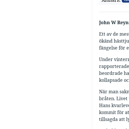
Amharic
John W Reyn
Ett av de mes
ökänd hästtju
fängelse för e
Under vintern
rapporterade 
beordrade han
kollapsade oc
När man sakn
bråten. Livet
Hans kvarlevo
kommit för at
tillsagda att