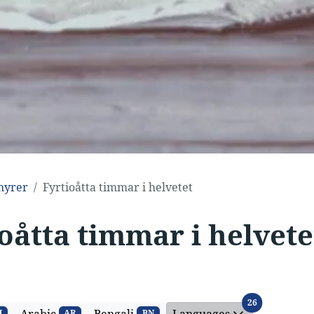
hyrer
Fyrtioåtta timmar i helvetet
oåtta timmar i helvete
Languages
26
M
AR
BN