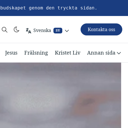
sbudskapet genom den tryckta sidan.
Kontakta oss
Svenska
SV
Jesus
Frälsning
Kristet Liv
Annan sida