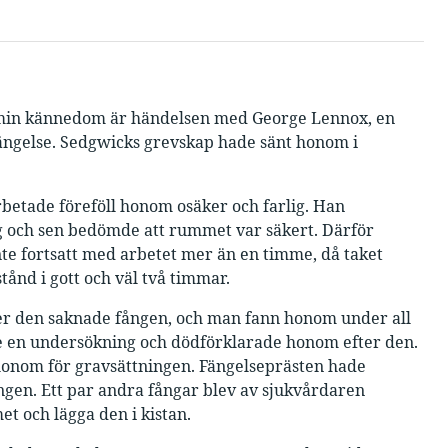
ll min kännedom är händelsen med George Lennox, en
 fängelse. Sedgwicks grevskap hade sänt honom i
betade föreföll honom osäker och farlig. Han
ng och sen bedömde att rummet var säkert. Därför
nte fortsatt med arbetet mer än en timme, då taket
tånd i gott och väl två timmar.
r den saknade fången, och man fann honom under all
rde en undersökning och dödförklarade honom efter den.
honom för gravsättningen. Fängelseprästen hade
ingen. Ett par andra fångar blev av sjukvårdaren
t och lägga den i kistan.