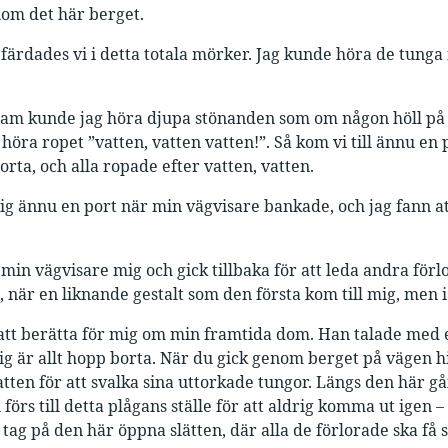
om det här berget.
färdades vi i detta totala mörker. Jag kunde höra de tunga 
am kunde jag höra djupa stönanden som om någon höll på at
 höra ropet ”vatten, vatten vatten!”. Så kom vi till ännu en
orta, och alla ropade efter vatten, vatten.
g ännu en port när min vägvisare bankade, och jag fann att
in vägvisare mig och gick tillbaka för att leda andra förlo
 när en liknande gestalt som den första kom till mig, men i s
tt berätta för mig om min framtida dom. Han talade med en r
dig är allt hopp borta. När du gick genom berget på vägen 
atten för att svalka sina uttorkade tungor. Längs den här gå
 förs till detta plågans ställe för att aldrig komma ut igen
 tag på den här öppna slätten, där alla de förlorade ska få s