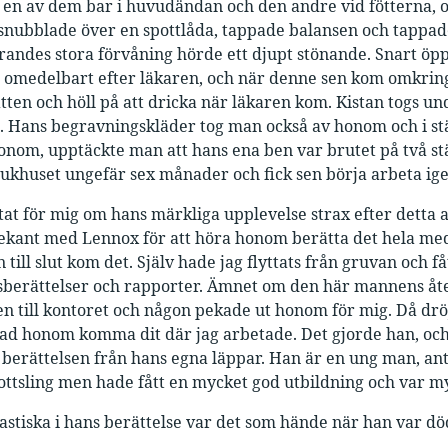
h en av dem bar i huvudändan och den andre vid fötterna,
nubblade över en spottlåda, tappade balansen och tappade
varandes stora förvåning hörde ett djupt stönande. Snart ö
 omedelbart efter läkaren, och när denne sen kom omkring
atten och höll på att dricka när läkaren kom. Kistan togs 
. Hans begravningskläder tog man också av honom och i stä
nom, upptäckte man att hans ena ben var brutet på två stä
jukhuset ungefär sex månader och fick sen börja arbeta ige
ttat för mig om hans märkliga upplevelse strax efter detta
 bekant med Lennox för att höra honom berätta det hela med e
ill slut kom det. Själv hade jag flyttats från gruvan och få
sberättelser och rapporter. Ämnet om den här mannens åter
en till kontoret och någon pekade ut honom för mig. Då drö
ad honom komma dit där jag arbetade. Det gjorde han, och
berättelsen från hans egna läppar. Han är en ung man, ant
ttsling men hade fått en mycket god utbildning och var m
astiska i hans berättelse var det som hände när han var d