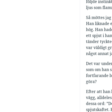
följde instin
ljus som flamm
Så möttes jag
Han liknade e
hög. Han hade
ett spjut i h
tänder tyckte
var väldigt g
något annat j
Det var under
som om han sk
fortfarande b
göra?
Efter att han 
vägg, alldele
dessa ord: ”D
spjutskaftet.