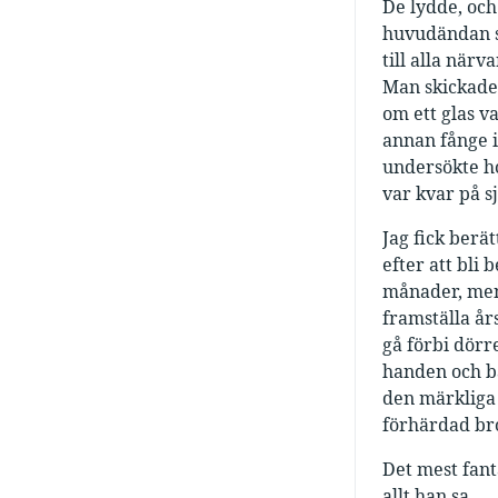
De lydde, oc
huvudändan s
till alla när
Man skickade
om ett glas v
annan fånge i
undersökte ho
var kvar på s
Jag fick berä
efter att bli
månader, men t
framställa år
gå förbi dörr
handen och b
den märkliga 
förhärdad bro
Det mest fant
allt han sa.