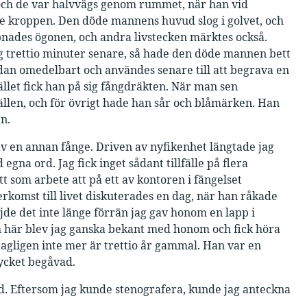
 och de var halvvägs genom rummet, när han vid
 kroppen. Den döde mannens huvud slog i golvet, och
ppnades ögonen, och andra livstecken märktes också.
 trettio minuter senare, så hade den döde mannen bett
undan omedelbart och användes senare till att begrava en
llet fick han på sig fångdräkten. När man sen
llen, och för övrigt hade han sår och blåmärken. Han
n.
 av en annan fånge. Driven av nyfikenhet längtade jag
gna ord. Jag fick inget sådant tillfälle på flera
tt som arbete att på ett av kontoren i fängelset
komst till livet diskuterades en dag, när han råkade
jde det inte länge förrän jag gav honom en lapp i
 här blev jag ganska bekant med honom och fick höra
agligen inte mer är trettio år gammal. Han var en
ycket begåvad.
öd. Eftersom jag kunde stenografera, kunde jag anteckna