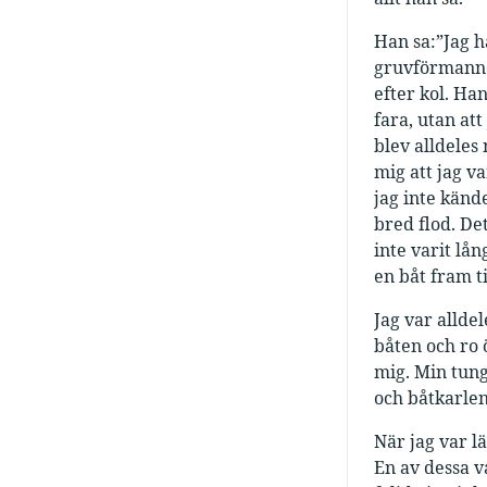
Han sa:”Jag h
gruvförmanne
efter kol. Ha
fara, utan att
blev alldeles
mig att jag v
jag inte känd
bred flod. De
inte varit lå
en båt fram ti
Jag var allde
båten och ro 
mig. Min tung
och båtkarlen
När jag var l
En av dessa v