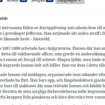
Arabic
Bengali
Languages
olds
t intressanta fallen av återupplivning som nånsin kom ti
v i grevskapet Jefferson. Han avtjänade sitt andra straff i
tt liknande brott – häststöld.
 1887-1888 arbetade han i kolgruvorna. Platsen där han ar
detta till vakthavande officer, som gjorde en undersökni
 Lennox att återgå till arbetet. Fången lydde, men hade i
h begravde honom helt och hållet. Han var kvar i detta tills
ade honom vid middagen, organiserade man sökandet efte
 verkade ha flytt. Han bars upp, och fängelsedoktorn gjo
r bars till sjukhuset där man tvättade honom och klädde 
t förrätta de sista sorgliga förberedelserna inför begravn
 lyfta kroppen från plankorna och bära den tvärs över rumme