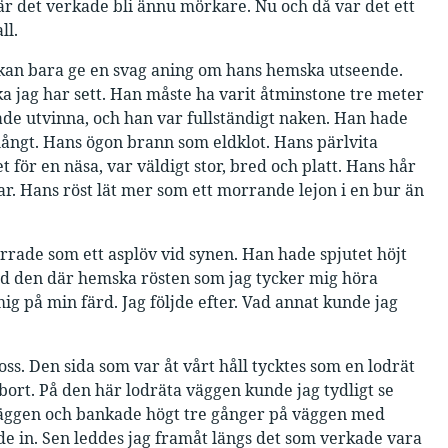
när det verkade bli ännu mörkare. Nu och då var det ett
ll.
ag kan bara ge en svag aning om hans hemska utseende.
 jag har sett. Han måste ha varit åtminstone tre meter
ade utvinna, och han var fullständigt naken. Han hade
 långt. Hans ögon brann som eldklot. Hans pärlvita
 för en näsa, var väldigt stor, bred och platt. Hans hår
lar. Hans röst lät mer som ett morrande lejon i en bur än
arrade som ett asplöv vid synen. Han hade spjutet höjt
ed den där hemska rösten som jag tycker mig höra
ig på min färd. Jag följde efter. Vad annat kunde jag
 oss. Den sida som var åt vårt håll tycktes som en lodrät
bort. På den här lodräta väggen kunde jag tydligt se
 väggen och bankade högt tre gånger på väggen med
ade in. Sen leddes jag framåt längs det som verkade vara