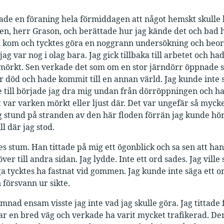
ade en föraning hela förmiddagen att något hemskt skulle hän
n, herr Grason, och berättade hur jag kände det och bad 
n kom och tycktes göra en noggrann undersökning och beord
 jag var nog i olag bara. Jag gick tillbaka till arbetet och 
 mörkt. Sen verkade det som om en stor järndörr öppnade s
ar död och hade kommit till en annan värld. Jag kunde inte 
e till började jag dra mig undan från dörröppningen och had
t var varken mörkt eller ljust där. Det var ungefär så myck
ng stund på stranden av den här floden förrän jag kunde höra
ll där jag stod.
les stum. Han tittade på mig ett ögonblick och sa sen att ha
över till andra sidan. Jag lydde. Inte ett ord sades. Jag vi
a tycktes ha fastnat vid gommen. Jag kunde inte säga ett ord.
 försvann ur sikte.
ämnad ensam visste jag inte vad jag skulle göra. Jag titta
ar en bred väg och verkade ha varit mycket trafikerad. Den 