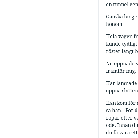
en tunnel gen
Ganska länge 
honom.
Hela vägen fr
kunde tydligt
röster långt b
Nu öppnade si
framför mig.
Här lämnade m
öppna slätten,
Han kom för a
sa han. ”För 
ropar efter v
öde. Innan du
du få vara ett