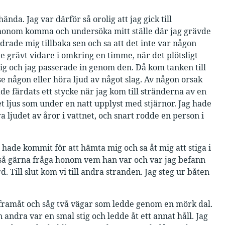
da. Jag var därför så orolig att jag gick till
honom komma och undersöka mitt ställe där jag grävde
rade mig tillbaka sen och sa att det inte var någon
hade grävt vidare i omkring en timme, när det plötsligt
ig och jag passerade in genom den. Då kom tanken till
se någon eller höra ljud av något slag. Av någon orsak
e färdats ett stycke när jag kom till stränderna av en
et ljus som under en natt upplyst med stjärnor. Jag hade
 ljudet av åror i vattnet, och snart rodde en person i
n hade kommit för att hämta mig och sa åt mig att stiga i
lle så gärna fråga honom vem han var och var jag befann
 Till slut kom vi till andra stranden. Jag steg ur båten
de framåt och såg två vägar som ledde genom en mörk dal.
andra var en smal stig och ledde åt ett annat håll. Jag