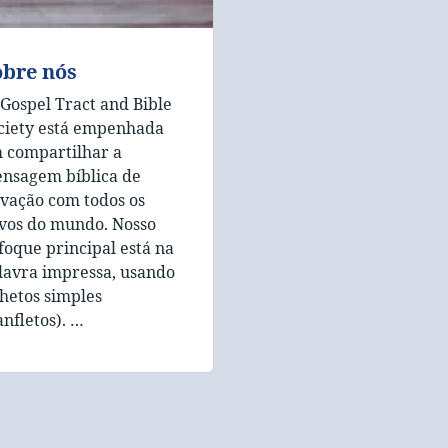
obre nós
 Gospel Tract and Bible
ciety está empenhada
 compartilhar a
nsagem bíblica de
lvação com todos os
vos do mundo. Nosso
foque principal está na
lavra impressa, usando
lhetos simples
anfletos). …