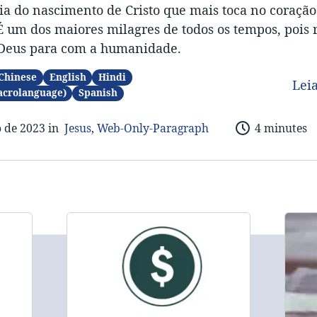
ria do nascimento de Cristo que mais toca no coração
 É um dos maiores milagres de todos os tempos, pois 
Deus para com a humanidade.
Chinese
English
Hindi
Lei
acrolanguage)
Spanish
o de 2023 in
Jesus
,
Web-Only-Paragraph
4 minutes