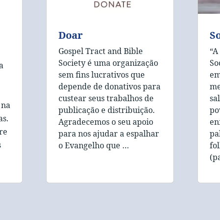
Doar
S
Gospel Tract and Bible
“A
Society é uma organização
So
a
sem fins lucrativos que
em
depende de donativos para
me
custear seus trabalhos de
sa
 na
publicação e distribuição.
po
as.
Agradecemos o seu apoio
en
re
para nos ajudar a espalhar
pa
s
o Evangelho que …
fo
(p