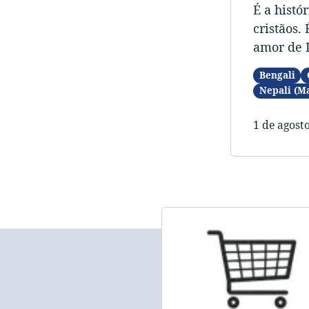
É a histó
cristãos.
amor de 
Bengali
Nepali (M
1 de agost