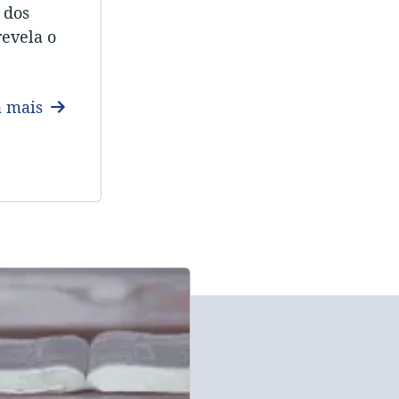
 dos
revela o
a mais