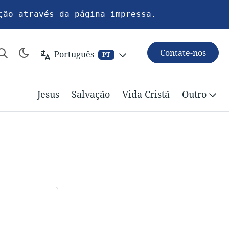
ção através da página impressa.
Contate-nos
Português
PT
Jesus
Salvação
Vida Cristã
Outro