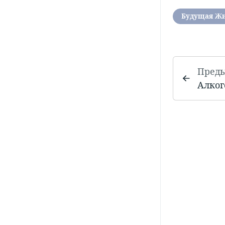
Будущая Ж
Пред
Алког