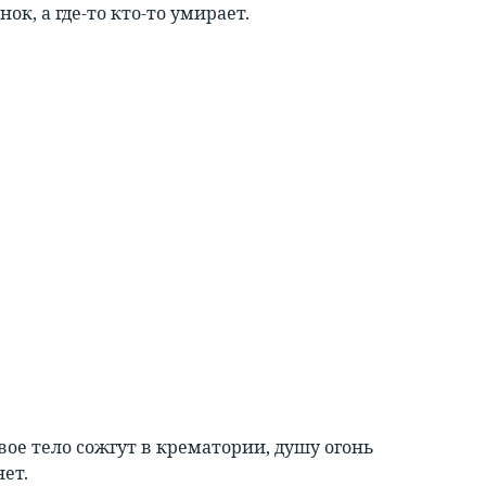
ок, а где-то кто-то умирает.
вое тело сожгут в крематории, душу огонь
ет.