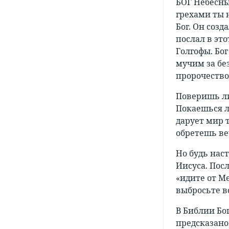
БОГ Небесны
грехами ты 
Бог. Он соз
послал в это
Голгофы. Бог
мучим за бе
пророчество 
Поверишь ли
Покаешься л
дарует мир т
обретешь ве
Но будь нас
Иисуса. Посл
«идите от Ме
выбросьте в
В Библии Бо
предсказано