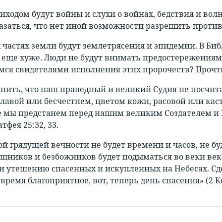
иходом будут войны и слухи о войнах, бедствия и волн
казаться, что нет иной возможности разрешить проти
 частях земли будут землетрясения и эпидемии. В Биб
 еще хуже. Люди не будут внимать предостережениям,
мся свидетелями исполнения этих пророчеств? Прочти М
нить, что наш праведный и великий Судия не посчи
славой или бесчестием, цветом кожи, расовой или к
 мы предстанем перед нашим великим Создателем и Го
фея 25:32, 33.
ой грядущей вечности не будет времени и часов, не бу
шников и безбожников будет подыматься во веки веков
и утешению спасенных и искупленных на Небесах. Сде
 время благоприятное, вот, теперь день спасения» (2 К