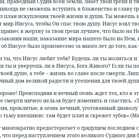
й, праведный Судия всей земли, знает твои грехи и тв
никогда не сможешь вступить в блаженство и славу г
дал план искупления твоей жизни и души. Ты можешь и
т мир Иисуса, чтобы Он спас твою душу. Иисус взял тво
 принес в жертву за твои грехи лучшее, что было на Н
ззакония наши; наказание мира нашего было на Нем, и
об Иисусе было произнесено за много лет до того, как
 ты, что Иисус любит тебя? Будешь ли ты молиться и 
и ты и уверуешь ли в Иисуса, Бога Живого? Если ты п
воей душе, а тебе – жизнь во славе после смерти. Ли
чный дом великой радости и утешения для твоей душ
тороже! Преисподняя и вечный огонь ждет тех, кто в
е смерти ничего нельзя будет изменить и спастись. «Т
ня, проклятые, в огонь вечный, уготованный диаволу и
о тьму внешнюю: там будет плач и скрежет зубов» (Мат
г многократно предостерегает о грядущем последнем 
, что перед наступлением этого великого Судного дня