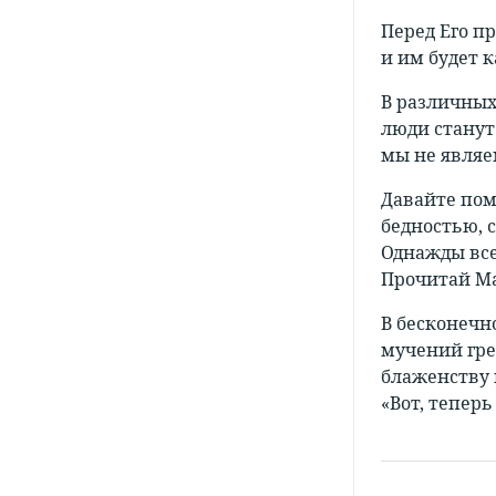
Перед Его пр
и им будет 
В различных
люди станут
мы не являе
Давайте пом
бедностью, 
Однажды все
Прочитай Мат
В бесконечн
мучений гре
блаженству 
«Вот, теперь