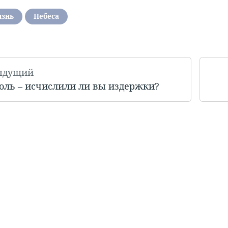
изнь
Небеса
ыдущий
оль – исчислили ли вы издержки?