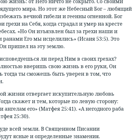
ою жизнь: от Него ничто не сокрыто. Со своими
рядущего мира. Но этот же Небесный Бог – любящий
збежать вечной гибели и геенны огненной. Бог
и грехи на Себя, когда страдал и умер на кресте
ебесах. «Но Он изъязвлен был за грехи наши и
 ранами Его мы исцелились» (Исаия 53:5). Это
 Он пришел на эту землю.
исповедуешься ли перед Ним в своих грехах?
олностью вверишь свою жизнь в его руки, Он
шь тогда ты сможешь быть уверен в том, что
и.
 этой жизни отвергает искупительную любовь
огда скажет и тем, которые по левую сторону:
 ангелам его» (Матфея 25:41). «А негодного раба
фея 25:30).
суде всей земли. В Священном Писании
 будут ясные и определенные знамения.