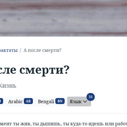
рактаты
А после смерти?
сле смерти?
Жизнь
Язык
31
Arabic
Bengali
Язык
M
AR
BN
мент ты жив, ты дышишь, ты куда-то идешь или работ