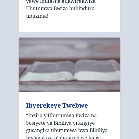
yawe idufasha gukwirakwiza
Ubutumwa Bwiza buhindura
ubuzima!
Ibyerekeye Twebwe
“Inzira y’Ubutumwa Bwiza na
Sosiyete ya Bibiliya yitangiye
gusangira ubutumwa bwa Bibiliya
bw’agakiza n’abantu bose ku isi.