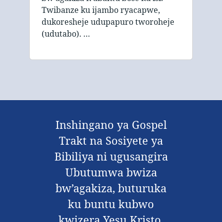
Twibanze ku ijambo ryacapwe,
dukoresheje udupapuro tworoheje
(udutabo). …
Inshingano ya Gospel
Trakt na Sosiyete ya
Bibiliya ni ugusangira
Ubutumwa bwiza
bw’agakiza, buturuka
ku buntu kubwo
kwizera Yesu Kristo,