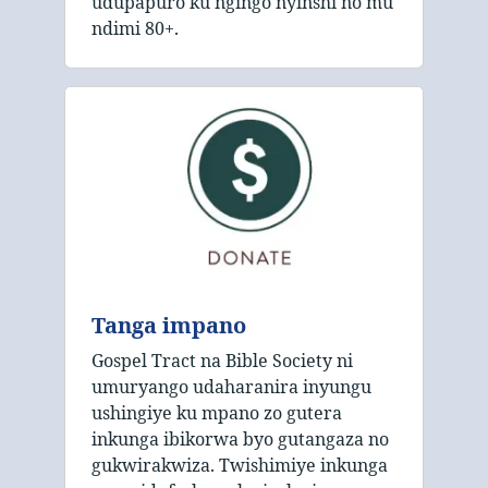
udupapuro ku ngingo nyinshi no mu
ndimi 80+.
Tanga impano
Gospel Tract na Bible Society ni
umuryango udaharanira inyungu
ushingiye ku mpano zo gutera
inkunga ibikorwa byo gutangaza no
gukwirakwiza. Twishimiye inkunga