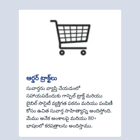
ఆర్డర్ ట్రాక్ట్‌లు
సువార్తను వ్యాప్తి చేయడంలో
సహాయపడేందుకు గాస్పెల్ ట్రాక్ట్ మరియు
బైబిల్ సొసైటీ వ్యక్తిగత పఠనం మరియు పంపిణీ
కోసం ఉచిత సువార్త సాహిత్యాన్ని అందిస్తోంది.
మేము అనేక అంశాలపై మరియు 80+
భాషలలో కరపత్రాలను అందిస్తాము.