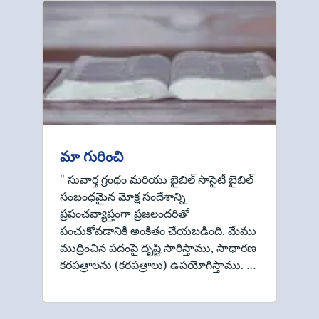
మా గురించి
" సువార్త గ్రంథం మరియు బైబిల్ సొసైటీ బైబిల్
సంబంధమైన మోక్ష సందేశాన్ని
ప్రపంచవ్యాప్తంగా ప్రజలందరితో
పంచుకోవడానికి అంకితం చేయబడింది. మేము
ముద్రించిన పదంపై దృష్టి సారిస్తాము, సాధారణ
కరపత్రాలను (కరపత్రాలు) ఉపయోగిస్తాము. …