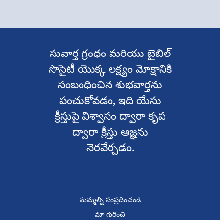
సువార్త గ్రంధం మరియు బైబిల్
సొసైటీ యొక్క లక్ష్యం మోక్షానికి
సంబంధించిన శుభవార్తను
పంచుకోవడం, ఇది యేసు
క్రీస్తుపై విశ్వాసం ద్వారా కృప
ద్వారా క్రీస్తు ఆజ్ఞను
నెరవేర్చడం.
మమ్మల్ని సంప్రదించండి
మా గురించి