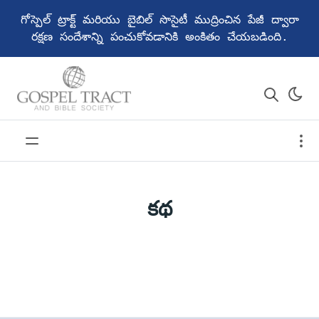
గోస్పెల్ ట్రాక్ట్ మరియు బైబిల్ సొసైటీ ముద్రించిన పేజీ ద్వారా
రక్షణ సందేశాన్ని పంచుకోవడానికి అంకితం చేయబడింది.
కథ