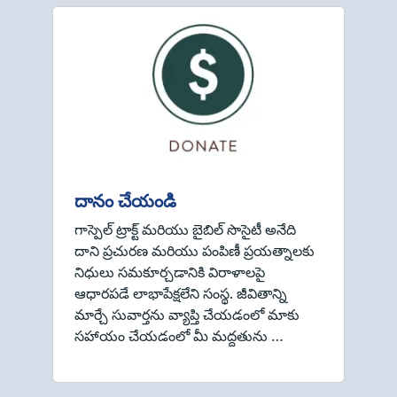
దానం చేయండి
గాస్పెల్ ట్రాక్ట్ మరియు బైబిల్ సొసైటీ అనేది
దాని ప్రచురణ మరియు పంపిణీ ప్రయత్నాలకు
నిధులు సమకూర్చడానికి విరాళాలపై
ఆధారపడే లాభాపేక్షలేని సంస్థ. జీవితాన్ని
మార్చే సువార్తను వ్యాప్తి చేయడంలో మాకు
సహాయం చేయడంలో మీ మద్దతును …