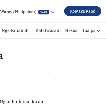
Kontaka Kami
Waray (Philippines)
WAR
n Nga Kinabuhi
Katalwasan
Hesus
Iba pa
a
“Ngan hinkit-an ko an