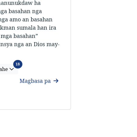
 nanunukdaw ha
mga basahan nga
 nga amo an basahan
ukman sumala han ira
n mga basahan”
ensya nga an Dios may-
Mga Linguahe
18
ahe
Magbasa pa