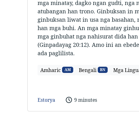
mga minatay, dagko ngan gudti, nga
atubangan han trono. Ginbuksan in 
ginbuksan liwat in usa nga basahan,
han mga buhi. An mga minatay ginh
mga ginbuhat nga nahisurat dida ha
(Ginpadayag 20:12). Amo ini an ebed
ada paglilista.
Amharic
Bengali
Mga Lingu
AM
BN
Estorya
9 minutes