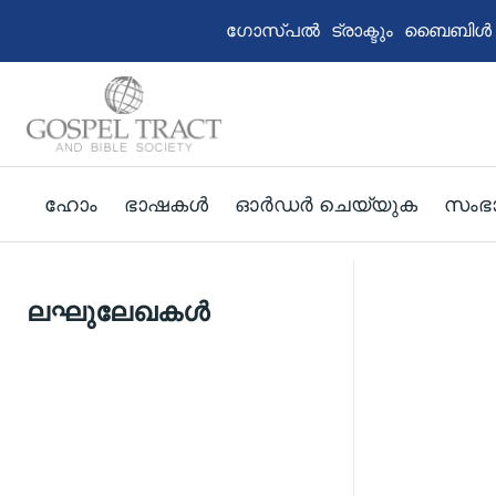
ഗോസ്പൽ ട്രാക്ടും ബൈബിൾ സൊസ
ഹോം
ഭാഷകൾ
ഓർഡർ ചെയ്യുക
സംഭ
ലഘുലേഖകൾ