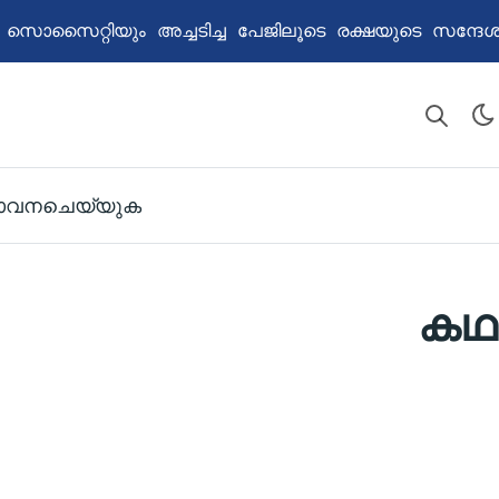
ൈറ്റിയും അച്ചടിച്ച പേജിലൂടെ രക്ഷയുടെ സന്ദേശം പങ്ക
ാവനചെയ്യുക
കഥ