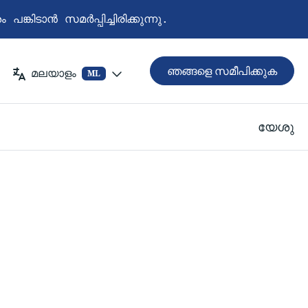
ിടാൻ സമർപ്പിച്ചിരിക്കുന്നു.
ഞങ്ങളെ സമീപിക്കുക
മലയാളം
ML
യേശു