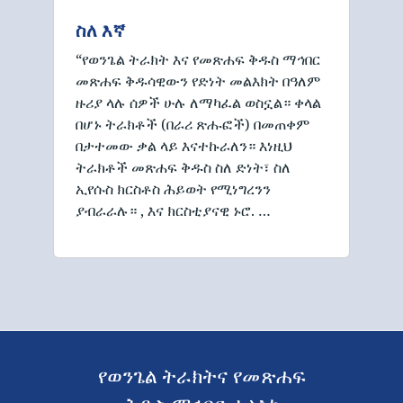
ስለ እኛ
“የወንጌል ትራክት እና የመጽሐፍ ቅዱስ ማኅበር
መጽሐፍ ቅዱሳዊውን የድነት መልእክት በዓለም
ዙሪያ ላሉ ሰዎች ሁሉ ለማካፈል ወስኗል። ቀላል
በሆኑ ትራክቶች (በራሪ ጽሑፎች) በመጠቀም
በታተመው ቃል ላይ እናተኩራለን። እነዚህ
ትራክቶች መጽሐፍ ቅዱስ ስለ ድነት፣ ስለ
ኢየሱስ ክርስቶስ ሕይወት የሚነግረንን
ያብራራሉ። , እና ክርስቲያናዊ ኑሮ. …
የወንጌል ትራክትና የመጽሐፍ