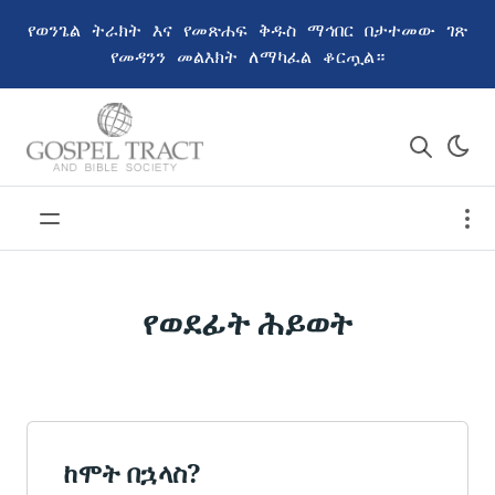
የወንጌል ትራክት እና የመጽሐፍ ቅዱስ ማኅበር በታተመው ገጽ
የመዳንን መልእክት ለማካፈል ቆርጧል።
የወደፊት ሕይወት
ከሞት በኋላስ?