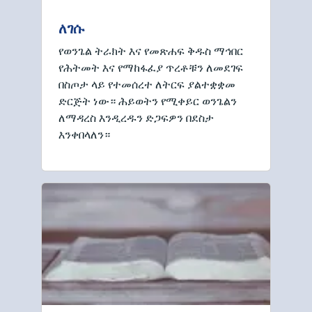
ለገሱ
የወንጌል ትራክት እና የመጽሐፍ ቅዱስ ማኅበር
የሕትመት እና የማከፋፈያ ጥረቶቹን ለመደገፍ
በስጦታ ላይ የተመሰረተ ለትርፍ ያልተቋቋመ
ድርጅት ነው። ሕይወትን የሚቀይር ወንጌልን
ለማዳረስ እንዲረዱን ድጋፍዎን በደስታ
እንቀበላለን።