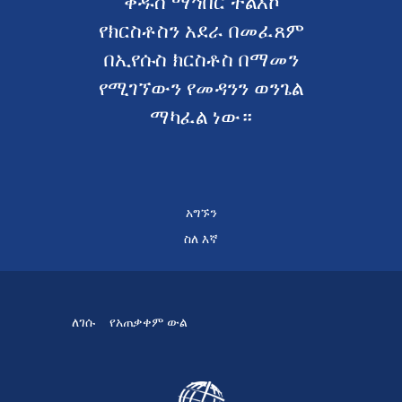
ቅዱስ ማኅበር ተልእኮ
የክርስቶስን አደራ በመፈጸም
በኢየሱስ ክርስቶስ በማመን
የሚገኘውን የመዳንን ወንጌል
ማካፈል ነው።
አግኙን
ስለ እኛ
ለገሱ
የአጠቃቀም ውል