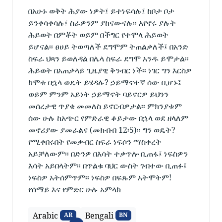
በአሁኑ ወቅት ሕያው ነዎት፤ ይተነፍሳሉ፤ ከቦታ ቦታ
ይንቀሳቀሳሉ፤ ስራዎንም ያከናውናሉ፡፡ እየኖሩ ያሉት
ሕይወት በምቾት ወይም በችግር የተሞላ ሕይወት
ይሆናል፡፡ ፀሀይ ትወጣለች ደግሞም ትጠልቃለች፤ በአንድ
ስፍራ ህጻን ይወለዳል በሌላ ስፍራ ደግሞ አንዱ ይሞታል፡፡
ሕይወት በአጠቃላይ ጊዜያዊ ቅንብር ነች፡፡ ነገር ግን እርስዎ
ከሞቱ በኋላ ወዴት ይሄዳሉ? ኃይማኖተኛ ሰው ቢሆኑ፤
ወይም ምንም አይነት ኃይማኖት ባይኖርዎ ይህንን
መሰረታዊ ጥያቄ መመለስ ይኖርብዎታል፡፡ ምክንያቱም
ሰው ሁሉ ከአጭር የምድራዊ ቆይታው በኋላ ወደ ዘላለም
መኖሪያው ያመራልና (መክብብ 12፡5)፡፡ ግን ወዴት?
የሚቀበሩበት የመቃብር ስፍራ ነፍሶን ማስቀረት
አይቻለውም፡፡ በድንዎ በእሳት ተቃጥሎ ቢጠፋ፤ ነፍስዎን
እሳት አይበላትም፡፡ በጥልቁ ባህር ውስት ገብተው ቢጠፉ፤
ነፍስዎ አትሰምጥም፡፡ ነፍስዎ በፍጹም አትሞትም!
የሰማይ እና የምድር ሁሉ አምላክ
Arabic
Bengali
AR
BN