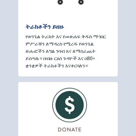
ትራክቶችን ይዘዙ
የወንጌል ትራክት እና የመጽሐፍ ቅዱስ ማኅበር
ምሥራቹን ለማዳረስ የሚረዱ የወንጌል
ጽሑፎችን ለግል ንባብ እና ለማሰራጨት
ይሰጣሉ። በብዙ ርዕሰ ጉዳዮች እና በ80+
ቋንቋዎች ትራክቶችን እናቀርባለን።