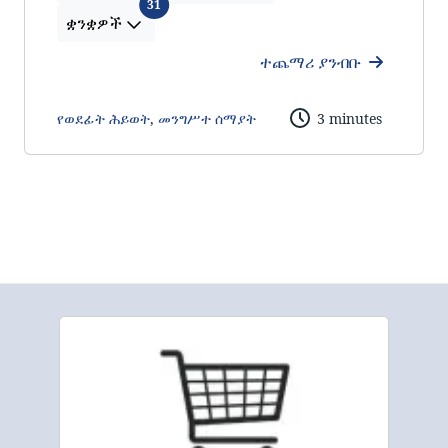
ቋንቋዎች
31
ቋንቋዎች
ተጨማሪ ያንብቡ
የወደፊት ሕይወት
,
መንግሥተ ሰማያት
3 minutes