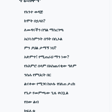
የአንተ ወዳጅ
ከሞት በኋላስ?
ለመዳናችን በግል ማስረገጫ
አርባ ስምንት ሰዓት በሲኦል
ምን ያህል ታማኝ ነህ?
አድምጥ! የሚጠራህ ማን ነው?
የአእምሮ ሰላም በአስጨናቂው ዓለም
ንስሐ የምህረት በር
ልናቀው የሚገባ ከሁሉ የበለጠ ታሪክ
የጌታ የመምጫው ጊዜ ቀርቧል
የሰው ልብ
ክፍሊቱ