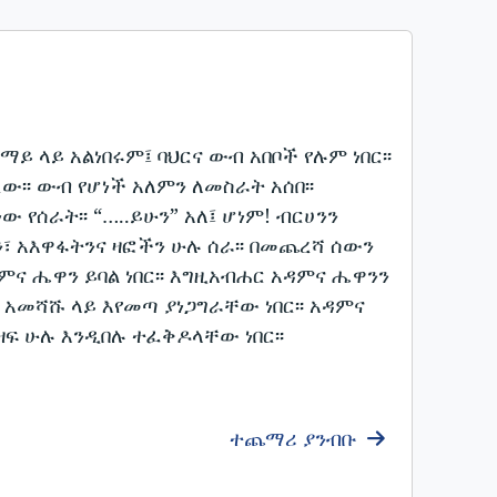
ማይ ላይ አልነበሩም፤ ባህርና ውብ አበቦች የሉም ነበር፡፡
ረው፡፡ ውብ የሆነች አለምን ለመስራት አሰበ፡፡
የሰራት፡፡ “…..ይሁን” አለ፤ ሆነም! ብርሀንን
ትን፣ አእዋፋትንና ዛፎችን ሁሉ ሰራ፡፡ በመጨረሻ ሰውን
ና ሔዋን ይባል ነበር፡፡ እግዚአብሐር አዳምና ሔዋንን
ዜ አመሻሹ ላይ እየመጣ ያነጋግራቸው ነበር፡፡ አዳምና
ዛፍ ሁሉ እንዲበሉ ተፈቅዶላቸው ነበር፡፡
ተጨማሪ ያንብቡ