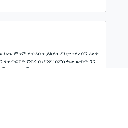
 በውስጡ ምንም ደብዳቤን ያልያዘ ፖስታ የደረሰኝ ዕለት
ር ተለጥፎበት የነበረ ቢሆንም በፖስታው ውስጥ ግን
ች ደብዳቤዎች ይደርሱናል፡፡ ነገር ግን ከደብዳቤ
ንን ወደ ፖስታ ቤት ይዘን ሄደን ወደ ምንፈልገው
ብ) ሊኖረን ይገባል፡፡ እነዚህን ነገሮች ካሟላን በኋላ
ር እንለጥፍበታለን፡፡ የፖስታ ቤት ሰራተኞች
 እንዳይውል ማህተም ይመቱበታል፡፡ በስተመጨረሻም
፡፡