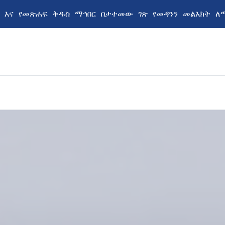
ት እና የመጽሐፍ ቅዱስ ማኅበር በታተመው ገጽ የመዳንን መልእክት ለ