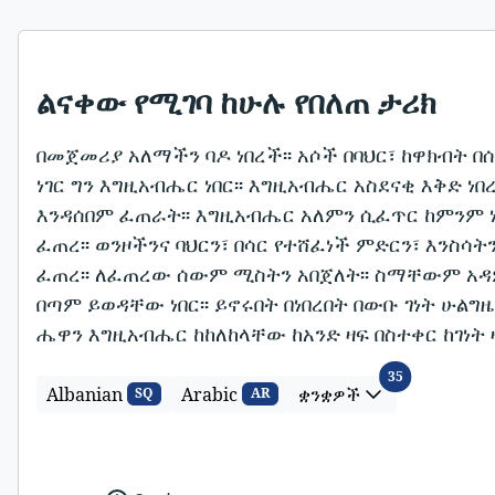
ልናቀው የሚገባ ከሁሉ የበለጠ ታሪክ
በመጀመሪያ አለማችን ባዶ ነበረች፡፡ አሶች በባህር፣ ከዋክብት በሰ
ነገር ግን እግዚአብሔር ነበር፡፡ እግዚአብሔር አስደናቂ እቅድ ነበ
እንዳሰበም ፈጠራት፡፡ እግዚአብሔር አለምን ሲፈጥር ከምንም ነው 
ፈጠረ፡፡ ወንዞችንና ባህርን፣ በሳር የተሸፈነች ምድርን፣ እንስሳ
ፈጠረ፡፡ ለፈጠረው ሰውም ሚስትን አበጀለት፡፡ ስማቸውም አዳም
በጣም ይወዳቸው ነበር፡፡ ይኖሩበት በነበረበት በውቡ ገነት ሁልግ
ሔዋን እግዚአብሔር ከከለከላቸው ከአንድ ዛፍ በስተቀር ከገነት 
ቋንቋዎች
35
Albanian
Arabic
ቋንቋዎች
SQ
AR