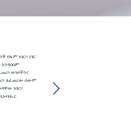
ች የሉም ነበር፡፡ ነገር
፡ እንዳሰበም
ፈጠረ፡፡ ወንዞችንና
ጠረ፡፡ ለፈጠረው ሰውም
ዳቸው ነበር፡፡
እግዚአብሔር