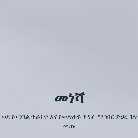
መነሻ
 ወደ የወንጌል ትራክት እና የመጽሐፍ ቅዱስ ማኅበር ድህረ ገጽ
መጡ