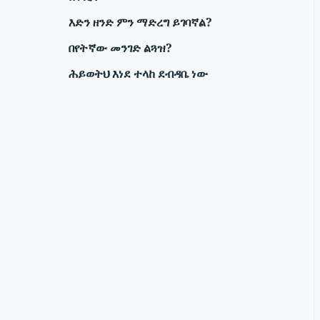
እድን ዘንድ ምን ማድረግ ይገባኛል?
በየትኛው መንገድ ልጓዝ?
ሕይወትህ እነደ ተላከ ደብዳቤ ነው