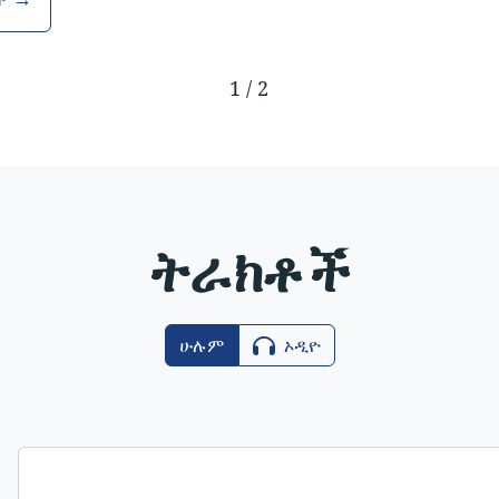
1
/
2
ትራክቶች
ሁሉም
ኦዲዮ