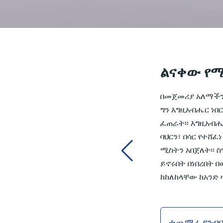
ልናቀው የሚ
በመጀመሪያ አለማችን ባ
ግን እግዚአብሔር ነበር
ፈጠራት፡፡ እግዚአብሔር
ባህርን፣ በሳር የተሸ
ሚስትን አበጀለት፡፡ 
ይኖሩበት በነበረበት 
ከከለከላቸው ከአንድ ዛ
ተጨማሪ ያንብ