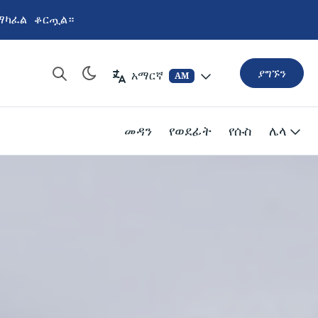
ማካፈል ቆርጧል።
ያግኙን
አማርኛ
AM
መዳን
የወደፊት
የሱስ
ሌላ