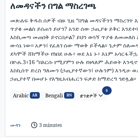
ለመዳናችን በግል ማስረገጫ
መጽሐፍ ቅዱስ ሰዎች ብዙ ጊዜ “በግል መዳናችንን ማስረገጥ 
ጥያቄ መልስ ይሰጠን ይሆን? አንድ ሰው ኃጢያቱ ይቅር እንደተ
እስኪመጣ መጠበቅ ይኖርበታል? ይህን ወሳኝ ጥያቄ ለመመለስ 
ውሳኔ ነው፡፡ አዎን፤ የፈለገ ሰው ማወቅ ይችላል፡፡ ጌታም ስለመ
ደካሞች ሸክማችሁ የከበደ ሁሉ፥ ወደ እኔ ኑ፥ እኔም አሳርፋችኋለሁ
በዮሐ.3፥16 “በእርሱ የሚያምን ሁሉ የዘላለም ሕይወት እንዲ
እስኪሰጥ ድረስ ዓለሙን (ኃጢያተኛውን፤ ሁሉንም) እንዲሁ ወዶአ
ኃጢያተኛ በመሆኑ የእግዚአብሔርን ፍቃድ ከማድረግ ጎድሏል፡፡
ቋንቋዎች
6
Arabic
Bengali
ቋንቋዎች
AR
BN
መዳን
3 minutes