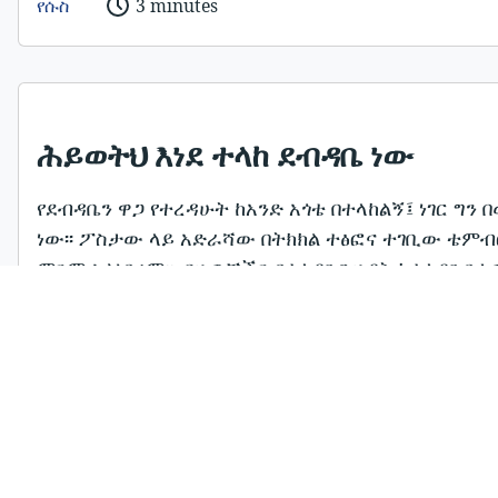
የሱስ
3 minutes
ሕይወትህ እነደ ተላከ ደብዳቤ ነው
የደብዳቤን ዋጋ የተረዳሁት ከአንድ አጎቴ በተላከልኝ፤ ነገር ግን
ነው፡፡ ፖስታው ላይ አድራሻው በትክክል ተፅፎና ተገቢው ቴምብ
ምንም አልነበረም፡፡ ብዙዎቻችን በተለያዩ ጊዜያት ከተለያዩ ቦታዎ
የምንማረው መንፈሳዊ ትምህርት በጣም ጥቂት ነው፡፡ ደብዳቤያች
አድራሻ ከመላካችን በፊት ፖስታና ቴምብር (ወይም የመላኪያ ገንዘ
የተጻፈውን ደብዳቤ በፖስታ ውስጥ በመጨመር ተገቢውን ቴምብ
በፖስታችን ላይ የለጠፍነው ቴምብር በሌላ ሰው ግልጋሎት ላይ
ለመላክ የተዘጋጀውን ፖስታ በመላኪያ ሳጥን ውስጥ እንከተዋለን
Oromo
Yoruba
OM
YO