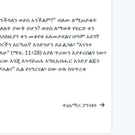
እንችላለን ወይስ አንችልም?” ብለው ለሚጠይቁት
ባለለት ያውቅ ይሆን? ወይስ ለማወቅ የፍርድ ቀን
እስከዚያን ቀን መቆየቱ አለመታደልና በጣም አደገኛ
ዳናችን እርግጠኛ እንድንሆን ይፈልጋል፡፡ “እናንተ
” (ማቴ. 11፥28) እያለ ጥሪውን እያቀረበልን ነው፡፡
ኖረው እንጂ እንዳይጠፋ እግዚአብሔር አንድያ ልጁን
ልና” ሲል ይነግረናል፡፡ ሰው ሁሉ ከፍጥረቱ
ተጨማሪ ያንብቡ