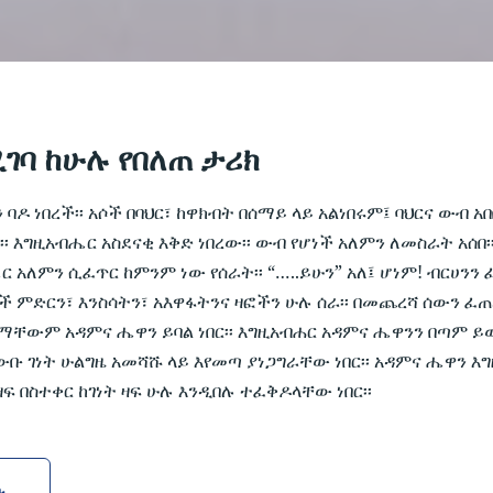
ገባ ከሁሉ የበለጠ ታሪክ
ዶ ነበረች፡፡ አሶች በባህር፣ ከዋክብት በሰማይ ላይ አልነበሩም፤ ባህርና ውብ አበቦ
፡፡ እግዚአብሔር አስደናቂ እቅድ ነበረው፡፡ ውብ የሆነች አለምን ለመስራት አሰበ፡
 አለምን ሲፈጥር ከምንም ነው የሰራት፡፡ “…..ይሁን” አለ፤ ሆነም! ብርሀንን 
ፈነች ምድርን፣ እንስሳትን፣ አእዋፋትንና ዛፎችን ሁሉ ሰራ፡፡ በመጨረሻ ሰውን ፈ
ስማቸውም አዳምና ሔዋን ይባል ነበር፡፡ እግዚአብሐር አዳምና ሔዋንን በጣም ይወ
በውቡ ገነት ሁልግዜ አመሻሹ ላይ እየመጣ ያነጋግራቸው ነበር፡፡ አዳምና ሔዋን 
ፍ በስተቀር ከገነት ዛፍ ሁሉ እንዲበሉ ተፈቅዶላቸው ነበር፡፡
ቡ →