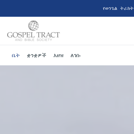
የወንጌል ትራክ
ቤት
ቋንቋዎች
እዘዝ
ለገሱ