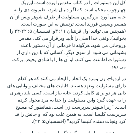
کل این دستورات را در کتاب مقدس آورده است. این یک
چهارچوب محکم است که اگر دنبال شود، نظم وشادی را به
خانه می آورد. بزرگترین مسئولیت از طرف شوهر وپس از آن
همسر وسپس فرزند است. ترتیبش به این صورت است.
(همچنین می توانید اول قرنتیان ۱۱: ۳و افسسیان ۵: ۲۲-۲۴ را
بخوانید). وقتی خدا اصلی را تأیید وبرقرار می کند، مقدس
وروحانی می شود. هرگونه نا فرمانی از آن دستور باعث
پشیمانی می شود. از سوی دیگر، کسانی که با دین داری از
دستورات اطاعت می کنند، او آن ها را با شادی وفیض برکت
می دهد.
در ازدواج، زن ومرد یک اتحاد را ایجاد می کنند که هر کدام
دارای مسئولیت وتعهد هستند. قابلیت های مختلف وتوانایی های
ذاتی هر دو برای کامل کردن خانه نیاز است. کسی باید رهبری
را به عهده گیرد واین مسئولیت را خدا به مرد محول کرده
است. "زیرا شوهر سرپرست زن است، همانطور که مسیح
سرپرست کلیسا است. به همین علت بود که او جانش را فدا
کرد ونجات دهنده کلیسا گردید" (افسسیان۵: ۲۳).
چنین عشقی مملو از خود گذشتگی است. شوهر باید به همین