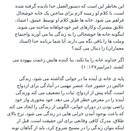
این بخاطر این است که دستورالعمل خدا نادیده گرفته شده
است. با کلام او زمینه لازم برای ساختن یک خانه خوشحال
فراهم می شود. خانه ها طبق کلام او توسط عشق، اعتماد،
علایق مشترک وکارهای غیر خودخواهانه ساخته می شوند.
اینگونه خانه ها خوشحالی را به زندگی ما می آورند واجتماع
وملت ها را باقی نگه می دارند. آیا شما برنامه خدا (استاد
معماران) را دنبال می کنید؟
اگر خداوند خانه را بنا نکند، بنا کننده هایش زحمت بیهوده می
کشند. (مزامیر۱۲۷: ۱)
پایه ی خانه ی آینده ما در جوانی گذاشته می شود. زندگی
خالص در حضور خدا، عنصر مهمی در آمادگی برای ازدواج
است. گناه پیش از ازدواج، ثبات را تضعیف می کند وزندگی
آینده را در معرض خطر قرار می دهد. خود محوری واز خود
راضی بودن در دوران جوانی، الگویی از زندگی را ایجاد می کند
که باعث بوجود آمدن خرابی هایی در زندگی می شود. نرخ بالای
طلاق، مدرک کافی وقانعی برای این حقیقت است. قبل از
اینکه بتوان زندگی را در مسیح شروع کرد، باید از گناهان توبه