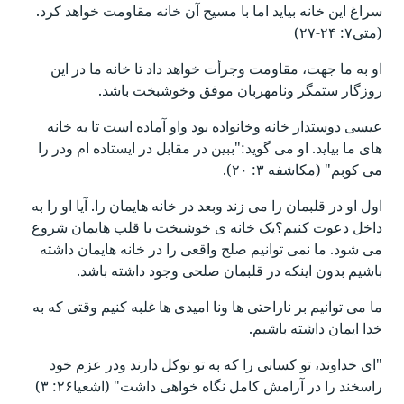
سراغ این خانه بیاید اما با مسیح آن خانه مقاومت خواهد کرد.
(متی۷: ۲۴-۲۷)
او به ما جهت، مقاومت وجرأت خواهد داد تا خانه ما در این
روزگار ستمگر ونامهربان موفق وخوشبخت باشد.
عیسی دوستدار خانه وخانواده بود واو آماده است تا به خانه
های ما بیاید. او می گوید:"ببین در مقابل در ایستاده ام ودر را
می کوبم" (مکاشفه ۳: ۲۰).
اول او در قلبمان را می زند وبعد در خانه هایمان را. آیا او را به
داخل دعوت کنیم؟یک خانه ی خوشبخت با قلب هایمان شروع
می شود. ما نمی توانیم صلح واقعی را در خانه هایمان داشته
باشیم بدون اینکه در قلبمان صلحی وجود داشته باشد.
ما می توانیم بر ناراحتی ها ونا امیدی ها غلبه کنیم وقتی که به
خدا ایمان داشته باشیم.
"ای خداوند، تو کسانی را که به تو توکل دارند ودر عزم خود
راسخند را در آرامش کامل نگاه خواهی داشت" (اشعیا۲۶: ۳)