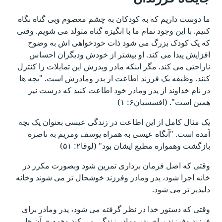
ما دوست داریم که به کودکان به چشم معصوم وبی گناه نگاه
کنیم. با این وجود تمام ما با انگیزه گناه متولد می شویم. وقتی
که یک کودک بزرگ می شود ذات خودخواهی اش به وضوح
افزایش پیدا می کند. او بیشتر از خودش ودیگران احساس
ناراحتی می کند. مگر اینکه مادر وپدرش این تمایلات را کنترل
کنند. وظیفه یک فرزند اطاعت از پدر ومادرش است. "بچه ها
در نام خداوند از پدر ومادر خود اطاعت کنید که درست نیز
همین است". (افسسیان۶: ۱)
یک مثال کامل از این اطاعت در زندگی عیسی بعنوان یک بچه
آمده است. "آنگاه عیسی به همراه یوسف ومریم به ناصره
بازگشت وهمواره مطیع ایشان بود" (لوقا۲: ۵۱)
وقتی که اصل فرمان برداری تمرین شود وبصورت مکرر در
خانه اجرا شود، پدر ومادر وفرزند خوشحال تر می شوند وخانه
دلپذیر تر می شود.
وقتی که دستور خدا در نظر گرفته می شود، پدر ومادر برای
فرزند وفرزند برای پدر ومادر زندگی می کند وهمه ی آن ها