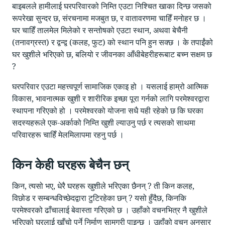
बाइबलले हामीलाई घरपरिवारको निम्ति एउटा निश्चित खाका दिन्छ जसको
रूपरेखा सुन्दर छ, संरचनामा मजबुत छ, र वातावरणमा चाहिँ मनोहर छ ।
घर चाहिँ तालमेल मिलेको र सन्तोषको एउटा स्थान, अथवा बेचैनी
(तनावग्रस्त) र द्वन्द्व (कलह, फुट) को स्थान पनि हुन सक्छ । के तपाईंको
घर खुशीले भरिएको छ, बलियो र जीवनका आँधीबेहरीहरूबाट बच्न सक्षम छ
?
घरपरिवार एउटा महत्त्वपूर्ण सामाजिक एकाइ हो । यसलाई हाम्रो आत्मिक
विकास, भावनात्मक खुशी र शारीरिक इच्छा पूरा गर्नको लागि परमेश्वरद्वारा
स्थापना गरिएको हो । परमेश्वरको योजना सधै यही रहेको छ कि घरका
सदस्यहरूले एक-अर्काको निम्ति खुशी ल्याउनु पर्छ र त्यसको साथमा
परिवारहरू चाहिँ मेलमिलापमा रहनु पर्छ ।
किन केही घरहरू बेचैन छन्
किन, त्यसो भए, धेरै घरहरू खुशीले भरिएका छैनन् ? ती किन कलह,
विछोड र सम्बन्धविच्छेदद्वारा टुटिरहेका छन् ? यसो हुँदैछ, किनकि
परमेश्वरको ढाँचालाई बेवास्ता गरिएको छ । उहाँको वचनभित्र नै खुशीले
भरिएको घरलाई खाँचो पर्ने निर्माण सामग्री पाइन्छ । उहाँको वचन अनुसार