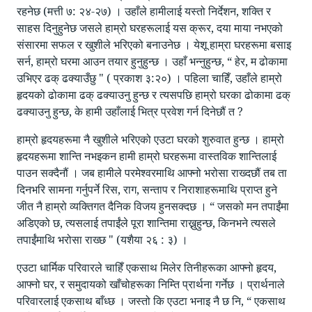
रहनेछ (मत्ती ७: २४-२७) । उहाँले हामीलाई यस्तो निर्देशन, शक्ति र
साहस दिनुहुनेछ जसले हाम्रो घरहरूलाई यस क्रूर, दया माया नभएको
संसारमा सफल र खुशीले भरिएको बनाउनेछ । येशू हाम्रा घरहरूमा बसाइ
सर्न, हाम्रो घरमा आउन तयार हुनुहुन्छ । उहाँ भन्नुहुन्छ, “ हेर, म ढोकामा
उभिएर ढक् ढक्याउँछु " ( प्रकाश ३:२०) । पहिला चाहिँ, उहाँले हाम्रो
हृदयको ढोकामा ढक् ढक्याउनु हुन्छ र त्यसपछि हाम्रो घरका ढोकामा ढक्
ढक्याउनु हुन्छ, के हामी उहाँलाई भित्र प्रवेश गर्न दिनेछौं त ?
हाम्रो हृदयहरूमा नै खुशीले भरिएको एउटा घरको शुरुवात हुन्छ । हाम्रो
हृदयहरूमा शान्ति नभइकन हामी हाम्रो घरहरूमा वास्तविक शान्तिलाई
पाउन सक्दैनौं । जब हामीले परमेश्वरमाथि आफ्नो भरोसा राख्दछौं तब ता
दिनभरि सामना गर्नुपर्ने रिस, राग, सन्ताप र निराशाहरूमाथि प्राप्त हुने
जीत नै हाम्रो व्यक्तिगत दैनिक विजय हुनसक्दछ । “ जसको मन तपाईंमा
अडिएको छ, त्यसलाई तपाईंले पूरा शान्तिमा राख्नुहुन्छ, किनभने त्यसले
तपाईंमाथि भरोसा राख्छ " (यशैया २६ : ३) ।
एउटा धार्मिक परिवारले चाहिँ एकसाथ मिलेर तिनीहरूका आफ्नो हृदय,
आफ्नो घर, र समुदायको खाँचोहरूका निम्ति प्रार्थना गर्नेछ । प्रार्थनाले
परिवारलाई एकसाथ बाँध्छ । जस्तो कि एउटा भनाइ नै छ नि, “ एकसाथ