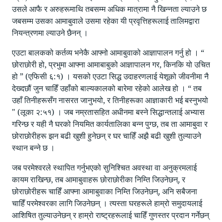
उसले आफै र अरुहरूमाथि तबसम्म अधिक मात्रामा नै खिन्नता ल्याउने छ
जबसम्म उसका आमाबुवाले उसमा रहेका यी प्रवृत्तिहरूलाई तालिमद्वारा
नियन्त्रणमा ल्याउने छैनन् ।
एउटा बालकको कर्तव्य भनेकै आफ्नो आमाबुवाको आज्ञापालन गर्नु हो । “
छोराछोरी हो, प्रभुमा आफ्ना आमाबाबुको आज्ञापालन गर, किनकि यो उचित
हो ” (एफिसी ६:१) । यसको एउटा सिद्ध उदाहरणलाई येशूको जीवनीमा नै
देख्दछौं जुन चाहिँ उहाँको बाल्यकालको बारेमा रहेको आलेख हो । “ तब
उहाँ तिनीहरूसँग नासरत जानुभयो, र तिनीहरूका आज्ञाकारी भई बस्नुभयो
" (लूका २:५१) । जब नम्रतासहित अधीनमा बस्ने सिद्धान्तलाई अभ्यास
गरिन्छ र यही नै घरको नियमित कार्यतालिका बन्न पुग्छ, तब ता आमाबुवा र
छोराछोरीहरू झन बढी खुशी हुनेछन् र घर चाहिँ अझै बढी खुशी तुल्याउने
स्थान बन्ने छ ।
जब परमेश्वरले स्थापित गर्नुभएको सुनिश्चित अवस्था वा अनुक्रमलाई
कायम राखिन्छ, तब आमाबुवाहरू छोराछोरीका निम्ति जिउनेछन्, र
छोराछोरीहरू चाहिँ आफ्ना आमाबुवाका निम्ति जिउनेछन्, अनि सबैजना
चाहिँ परमेश्वरका लागि जिउनेछन् । त्यस्ता घरहरूले हाम्रो समुदायलाई
आशिषित तुल्याउनेछन् र हाम्रो राष्ट्रहरूलाई चाहिँ गुणस्तर प्रदान गर्नेछन्