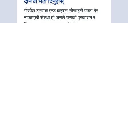
दान वा भेटी दिनुहोस्
गोस्पेल ट्रयाक एण्ड बाइबल सोसाइटी एउटा गैर
नाफामुखी संस्था हो जसले यसको प्रकाशन र
वितरणका प्रयासहरूका खर्चलाई जुटाउन दान र
भेटी कोषमा नै निर्भर गर्दछ। हामीलाई जीवन
परिवर्तन गर्ने सुसमाचार फैलाउन मद्दत गर्न हामी
तपाईंको …
हाम्रो बारेमा