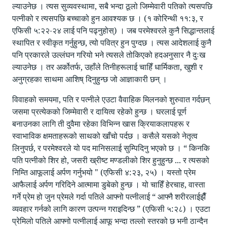
ल्याउनेछ । त्यस सुव्यवस्थामा, सबै भन्दा ठूलो जिम्मेवारी पतिको त्यसपछि
पत्नीको र त्यसपछि बच्चाको हुन आवश्यक छ । (१ कोरिन्थी ११:३, र
एफिसी ५:२२-२४ लाई पनि पढ्नुहोस्) । जब परमेश्वरले कुनै सिद्धान्तलाई
स्थापित र स्वीकृत गर्नुहुन्छ, त्यो पवित्र हुन पुग्दछ । त्यस आदेशलाई कुनै
पनि प्रकारले उल्लंघन गरियो भने त्यसले तोकिएको हदअनुसार नै दुःख
ल्याउनेछ । तर अर्कोतर्फ, उहाँले तिनीहरूलाई चाहिँ धार्मिकता, खुशी र
अनुग्रहका साथमा आशिष् दिनुहुन्छ जो आज्ञाकारी छन् ।
विवाहको समयमा, पति र पत्नीले एउटा वैवाहिक मिलनको शुरुवात गर्दछन्
जसमा प्रत्येकको जिम्मेवारी र दायित्व रहेको हुन्छ । घरलाई पूर्ण
बनाउनका लागि ती दुवैमा रहेका विभिन्न खास क्रियाकलापहरू र
स्वाभाविक क्षमताहरूको साथको खाँचो पर्दछ । कसैले यसको नेतृत्व
लिनुपर्छ, र परमेश्वरले यो पद मानिसलाई सुम्पिदिनु भएको छ । “ किनकि
पति पत्नीको शिर हो, जसरी ख्रीष्ट मण्डलीको शिर हुनुहुन्छ ... र त्यसको
निम्ति आफूलाई अर्पण गर्नुभयो " (एफिसी ४:२३, २५) । यस्तो प्रेम
आफैलाई अर्पण गरिदिने आत्मामा डुबेको हुन्छ । यो चाहिँ हेरचाह, वास्ता
गर्ने प्रेम हो जुन प्रेमले गर्दा पतिले आफ्नो पत्नीलाई “ आफ्नै शरीरलाईझैँ
व्यवहार गर्नको लागि कारण उत्पन्न गराइदिन्छ ” (एफिसी ५:२८) । एउटा
प्रेमिलो पतिले आफ्नो पत्नीलाई आफू भन्दा तल्लो स्तरको छ भनी ठान्दैन