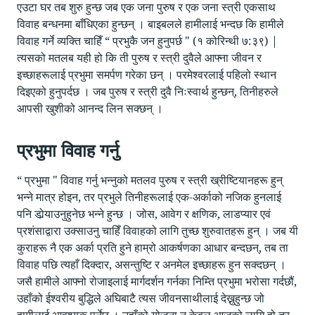
एउटा घर तब शुरु हुन्छ जब एक जना पुरुष र एक जना स्त्री एकसाथ
विवाह बन्धनमा बाँधिएका हुन्छन् । बाइबलले हामीलाई भन्दछ कि हामीले
विवाह गर्ने व्यक्ति चाहिँ “ प्रभुकै जन हुनुपर्छ " (१ कोरिन्थी ७:३९) |
त्यसको मतलब यही हो कि ती पुरुष र स्त्री दुवैले आफ्ना जीवन र
इच्छाहरूलाई प्रभुमा समर्पण गरेका छन् । परमेश्वरलाई पहिलो स्थान
दिइएको हुनुपर्दछ । जब पुरुष र स्त्री दुवै निःस्वार्थ हुन्छन्, तिनीहरुले
आपसी खुशीको आनन्द लिन सक्छन् ।
प्रभुमा विवाह गर्नु
“ प्रभुमा " विवाह गर्नु भन्नुको मतलव पुरुष र स्त्री ख्रीष्टियानहरू हुन्
भन्ने मात्र होइन, तर प्रभुले तिनीहरूलाई एक-अर्काको नजिक हुनलाई
पनि डोर्‍याउनुहुनेछ भन्ने हुन्छ । जोस, आवेग र क्षणिक, लाडप्यार एवं
प्रशंसाद्वारा उक्साउनु चाहिँ विवाहको लागि तुच्छ शुरुवातहरू हुन् । जब यी
कुराहरू नै एक अर्का प्रति हुने हाम्रो आकर्षणका आधार बन्दछन्, तब ता
विवाह पछि त्यहाँ दिक्दार, असन्तुष्टि र अनमेल इच्छाहरू हुन सक्दछन् ।
जसै हामीले आफ्नो रोजाइलाई मार्गदर्शन गर्नका निम्ति प्रभुमा भरोसा गर्दछौं,
उहाँको ईश्वरीय बुद्धिले अघिबाटै त्यस जीवनसाथीलाई देख्नुहुन्छ जो
हामीलाई आवश्यक पर्नेछ । उहाँको योजना न केवल आजको लागि हो तर