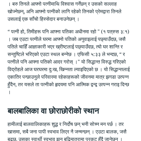
। बरु तिनले आफ्नो पत्नीमाथि विश्वास गर्नेछन् र उसको सल्लाह
खोज्नेछन्, अनि आफ्नो पत्नीको लागि रहेको तिनको प्रेमद्वारा तिनले
उसलाई एक साँचो हिस्सेदार बनाउनेछन् ।
“ पत्नी हो, तिमीहरू पनि आफ्ना पतिका अधीनमा रहो " (१ पत्रुस ३:१)
। जब एउटा पत्नीले घरमा आफ्नो पतिको अगुवाइलाई पछ्याउँदछ, जसै
पतिले चाहिँ आज्ञाकारी भएर ख्रीष्टलाई पछ्याउँदछ, त्यो घर शान्ति र
सन्तुष्टिले भरिएको एउटा स्थल बन्नेछ । एफिसी ५:३३ ले भन्दछ, “ र
पत्नीले पनि आफ्ना पतिको आदर गरोस् ।" यो सिद्धान्त विरुद्ध गरिएको
विद्रोहले आज घरघरमा दुःख, खिन्नता ल्याइदिएको छ । यो सिद्धान्तलाई
एकातिर पन्छाउनुले परिवारमा रहेकाहरूको जीवनमा मात्र झगडा उत्पन्न
हुँदैन, तर यसले ता पत्नीको हृदयमा पनि आत्मिक द्वन्द्व उत्पन्न गराइ दिन्छ
।
बालबालिका वा छोराछोरीको स्थान
हामीलाई बालवालिकाहरू शुद्ध र निर्दोष छन् भनी सोच्न मन पर्छ । तर
खासमा, सबै जना पापी स्वभाव लिएर नै जन्मन्छन् । एउटा बालक, जसै
बढ्छ, उसका स्वार्थी स्वभाव झन बढिमात्रामा प्रकट हुँदै जानेछन् ।