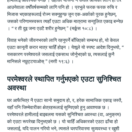
आउनेवाला वर्षोंवर्षसम्म‌को लागि पनि हो । प्रभुले फरक फरक रुचि र
मिजास भएकाहरूलाई रोज्न सक्नुहुन्छ जुन एक-अर्काको पुरक हुनेछन्,
जसको परिणामस्वरूप त्यहाँ एउटा अधिक मात्रामा सन्तुलित एकाइ बन्नेछ
। “ र ती दुइ जना एउटै शरीर हुनेछन् " (मर्कूस १०:८) ।
विवाह भनेको जीवनभरको लागि रहनुपर्ने बाँधिएको सम्बन्ध हो, यो केवल
एउटा कानूनी करार मात्र चाहिँ होइन । येशूले यो स्पष्ट आदेश दिनुभयो, “
यसकारण परमेश्वरले जसलाई एकसाथ जोर्नुभएको छ, त्यसलाई कुनै
मानिसले नछुट्टयाओस् ” (मत्ती १९:६) ।
परमेश्वरले स्थापित गर्नुभएको एउटा सुनिश्चित
अवस्था
घर आफैभित्र नै एउटा सानो समुदाय हो, र, हरेक सामाजिक एकाइ जस्तै,
यहाँ पनि जिम्मेवारीका क्षेत्रहरूलाई सुम्पिएको हुनु आवश्यक छ ।
परमेश्वरले हामीलाई बाइबलमा यसको सुनिश्चित अवस्था (वा, अनुक्रम)
को एउटा रूपरेखा दिनुभएको छ । यो चाहिँ अधिकारको एउटा ढाँचा हो
जसलाई, यदि पालन गरियो भने, त्यसले घरपरिवारमा सुव्यवस्था र खुशी