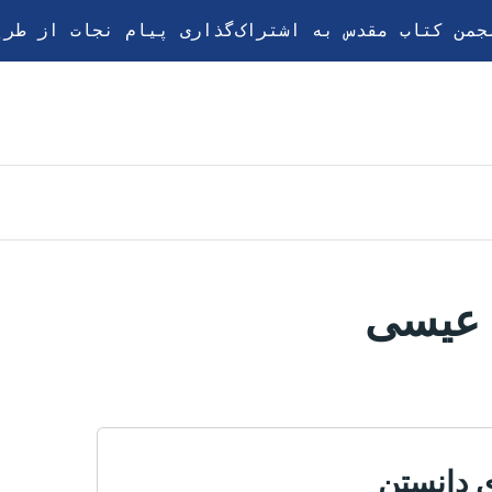
عیسی
ی دانستن