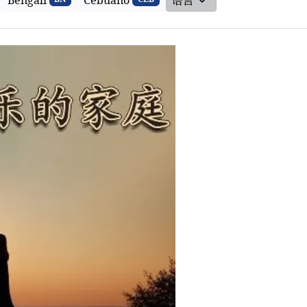
Bengali
Cebuano
语言