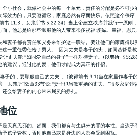
一个小社会，就像社会中的每一个单元，责任的分配是必不可少
实际效力的，只要遵循它，家庭必然有序而快乐。依照这个秩序
前书 11:3，以弗所书 5:22-24）当上帝建立秩序并践行
方面，他总是给那些顺服他的人带来很多祝福:虔诚、幸福、恩典
夫和妻子都有责任和义务来维护这一联结。要让他们的家庭得以
这一重任委任给了男人。“因为丈夫是妻子的头，如同基督是教会的
让丈夫能 “如同爱自己的身子”一样对待妻子。(以弗所书 5:
她的建议，通过他的爱，他们才能成为真正的伴侣。
作妻子的，要顺服自己的丈夫”。(彼得前书 3:1)当在家里作
湾。以弗所书5章33节说:“妻子也当敬重她的丈夫。”很多家庭
，还会给妻子的内心带来属灵的挣扎。
地位
子是天真无邪的。然而，我们都有与生俱来的罪的本性。当孩子
给予孩子管教，否则他自己或是身边的人都会受到困扰。