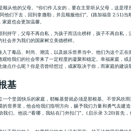
是顺从他的父母。“你们作儿女的，要在主里听从父母，这是理所当
同他们下去，回到拿撒勒，并且顺服他们”。(路加福音 2:51
，家庭也会更加温馨。
得到持守，父母不再自私，为孩子而活出榜样，孩子不再自私，
的社会并为我们的国家树立美德榜样。
卷入了毒品、时尚、潮流，以及娱乐世界当中。他们为这个正在
德观给我们的社会带来了一定程度的凝聚和稳定。幸福家庭，或
此做点什么呢？你是否曾经想过，成家取决于你，而家庭的建设
根基
一个坚固快乐的家庭，耶稣基督就必须是那根基。不管风吹雨淋，若
漠的世界里，他会给我们指明方向，赐予我们力量和勇气去建造
助我们。他说:“看哪，我站在门外扣门”。(启示录 3:20)