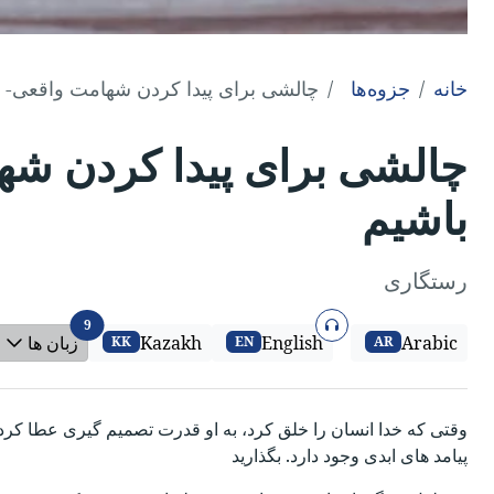
خانه
جزوه‌ها
چالشی برای پیدا کردن شهامت واقعی- تا
چالشی برای پیدا کردن شها
باشیم
رستگاری
صوتی
زبان ها
9
Arabic
English
Kazakh
زبان ها
KK
EN
AR
وقتی که خدا انسان را خلق کرد، به او قدرت تصمیم گیری عطا کرد. ما
پیامد های ابدی وجود دارد. بگذارید