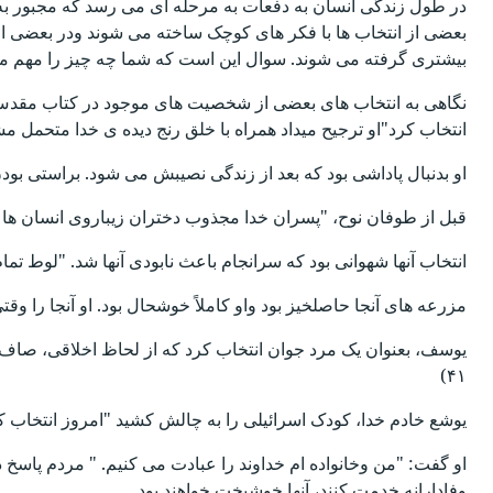
در طول زندگی انسان به دفعات به مرحله ای می رسد که مجبور به
بعضی از انتخاب ها با فکر های کوچک ساخته می شوند ودر بعضی از 
بیشتری گرفته می شوند. سوال این است که شما چه چیز را مهم می
نگاهی به انتخاب های بعضی از شخصیت های موجود در کتاب مقدس بی
انتخاب کرد"او ترجیح میداد همراه با خلق رنج دیده ی خدا متحمل مشقات 
او بدنبال پاداشی بود که بعد از زندگی نصیبش می شود. براستی بودن
قبل از طوفان نوح، "پسران خدا مجذوب دختران زیباروی انسان ها شدند
انتخاب آنها شهوانی بود که سرانجام باعث نابودی آنها شد. "لوط تمام د
مزرعه های آنجا حاصلخیز بود واو کاملاً خوشحال بود. او آنجا را وق
۴۱)
یوشع خادم خدا، کودک اسرائیلی را به چالش کشید "امروز انتخاب کنید
او گفت: "من وخانواده ام خداوند را عبادت می کنیم. " مردم پاسخ دادن
وفادارانه خدمت کنند، آنها خوشبخت خواهند بود.