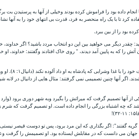
نجام داده بود را فراموش کرده بودند وخیلی از آنها به پرستیدن بت برگ
ده کرد تا با یک راه منحصر به فرد، قدرت بی انتهای خود را به آنها نشا
ه بود را از بین ببرد.
: چقدر دیگر می خواهید بین این دو انتخاب مردد باشید؟ اگر خداوند، خ
آتش را که به پایین آمد دیدند، " روی خاک افتادند وگفتند: خداوند، او 
دانیال اسیر جوانی در شهر بابل قدیم بود، که در 
دند. اگر آنها چنین تصمیمی نمی گرفتند: مثال هایی از دانیال در لانه ش
از آنها تصمیم گرفت که میراثش را بگیرد وبه شهر دوری برود (وارد گ
 شد که چه اشتباه بزرگی را انجام داده است. او تصمیم گرفت که شرم ز
!
 گریه گفتند": اگر بگذاری که این مرد برود، پس تو دوست قیصر نیستی.
وه جهان می دانست که در مقابلش ایستاده بود. او تصمیمش را گرفت وع