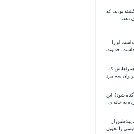
شته بودند، که
ن دهد.
داست او را
خداست. خداوند،
قلبش تصمیم گرفت خود را با غذا وشرابی که پادشاه به او داد آلوده نکند (دانیال۱: ۸). او وهمراهانش که
یر وآن سه مرد
ناه شود). این
ده به خانه ی
 پیلاطس از
یسی را تحویل