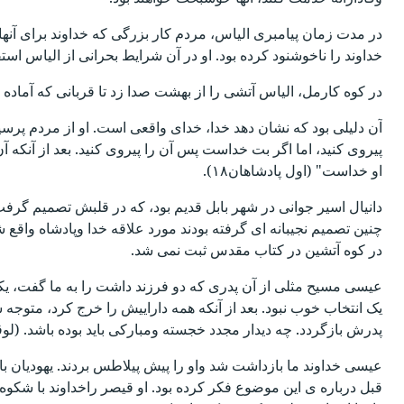
در مدت زمان پیامبری الیاس، مردم کار بزرگی که خداوند برای آنها ا
خداوند را ناخوشنود کرده بود. او در آن شرایط بحرانی از الیاس استفا
در کوه کارمل، الیاس آتشی را از بهشت صدا زد تا قربانی که آماده کرد
آن دلیلی بود که نشان دهد خدا، خدای واقعی است. او از مردم پرسید
پیروی کنید، اما اگر بت خداست پس آن را پیروی کنید. بعد از آنکه آن 
او خداست" (اول پادشاهان۱۸).
چنین تصمیم نجیبانه ای گرفته بودند مورد علاقه خدا وپادشاه واقع ش
در کوه آتشین در کتاب مقدس ثبت نمی شد.
عیسی مسیح مثلی از آن پدری که دو فرزند داشت را به ما گفت، یکی 
یک انتخاب خوب نبود. بعد از آنکه همه داراییش را خرج کرد، متوجه
پدرش بازگردد. چه دیدار مجدد خجسته ومبارکی باید بوده باشد. (لوقا۱۵: ۱۱-۳۲)
عیسی خداوند ما بازداشت شد واو را پیش پیلاطس بردند. یهودیان با
قبل درباره ی این موضوع فکر کرده بود. او قیصر راخداوند با شک