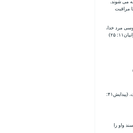
ه می شوند.
ا مراقبت
وسی مرد خدا،
 ۲۵)
یوسف، بعنوان یک مرد جوان انتخاب کرد که از لحاظ اخلاقی، صاف وصادق باشد وبزرگترین افتخارات در امپراطوری مصر به او تعلق یافت. (پیدایش۴۱:
ند واو را