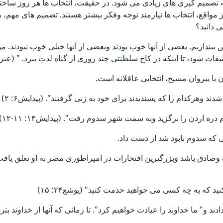
 تصمیم گیری های زیادی می شود. در حقیقت، انتخاب ها هر روز ساخت
مواقع، انتخاب ها نیازمند توجه وفکر بیشتر هستند. تصمیم های مهم، ب
 دانید؟
ندازیم. بعضی از آنها خوب بودند وبعضی از آنها خیلی خوب نبودند. م
شود، تا اینکه در کاخ سلطنتی چند روزی از گناه لذت ببرد. " (عبرانیان۱۱:
 با پیروان مسیح، انتخابی عاقلانه است.
 وهرکدام را که پسندیدند برای خود به زنی گرفتند". (پیدایش۶: ۲)
ره اردن را برگزید وبه سمت شهر سدوم رفت". (پیدایش۱۳: ۱۱-۱۲)
تی که سدوم نابود شد از دست داد.
 که به چه کسی می خواهید خدمت کنید" (یوشع۲۴: ۱۵)
د و" ما خداوند را عبادت خواهیم کرد". تا زمانی که آنها از خداوند بترس