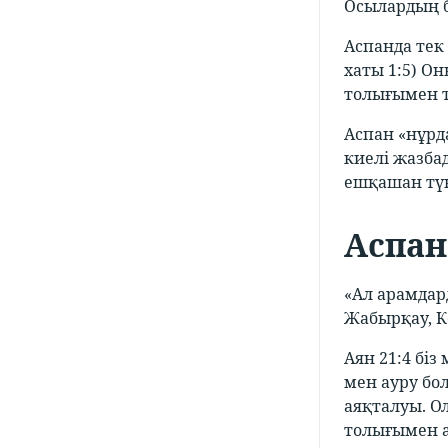
Осылардың б
Аспанда тек
хаты 1:5) О
толығымен т
Аспан «нұрд
киелі жазбад
ешқашан түн
Аспан
«Ал арамдар
Жабырқау, К
Аян 21:4 біз
мен ауру бо
аяқталуы. Ол
толығымен а