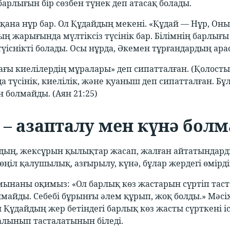
арлығын бір сөзбен түнек деп атасақ болады.
 қана нұр бар. Ол Құдайдың мекені. «Құдай — Нұр, Он
ның жарығында мүлтіксіз түсінік бар. Білімнің барлығ
үіснікті болады. Осы нұрда, Әкемен тұрғандардың ар
ағы киелілердің мұралары» деп сипатталған. (Қолосты
а түсінік, киелілік, және қуаныш деп сипатталған. Бұ
 болмайды. (Аян 21:25)
 – азапталу мен күнә бол
дың, жексұрын қылықтар жасап, жалған айтатындардың
өңіл қалушылық, азғырылу, күнә, бұлар жердегі өмірді
 мынаны оқимыз: «Ол барлық көз жастарын сүртіп таста
лмайды. Себебі бұрынғы әлем құрып, жоқ болды.» Мәсі
 Құдайдың жер бетіндегі барлық көз жасты сүрткені іс
лынып тасталатынын біледі.