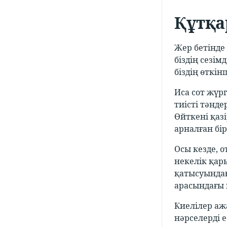
Құтқа
Жер бетінде
біздің сезі
біздің өткін
Иса сот жүрг
тиісті тәнде
Өйткені қаз
арналған бір
Осы кезде, 
некелік қар
қатысуында
арасындағы 
Киелілер аж
нәрселерді 