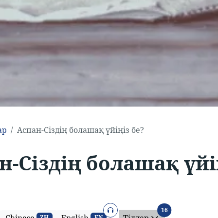
ар
Аспан-Сіздің болашақ үйіңіз бе?
н-Сіздің болашақ үйі
Аудио
Тілдер
16
ZH
EN