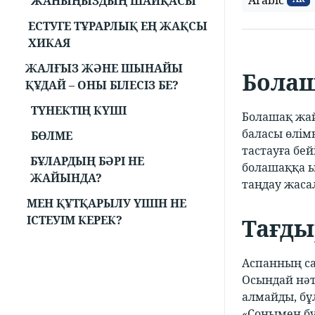
Arabic
ЖАНЫҢЫЗДЫҢ ШАЙҚАСЫ
ЕСТУГЕ ТҰРАРЛЫҚ ЕҢ ЖАҚСЫ
ХИКАЯ
ЖАЛҒЫЗ ЖӘНЕ ШЫНАЙЫ
Болаш
ҚҰДАЙ – ОНЫ БІЛЕСІЗ БЕ?
ТҮНЕКТІҢ КҮШІ
Болашақ жай
баласы өлім
БӨЛМЕ
тастауға бей
БҰЛАРДЫҢ БӘРІ НЕ
болашаққа ыс
ЖАЙЫНДА?
таңдау жасал
МЕН ҚҰТҚАРЫЛУ ҮШІН НЕ
ІСТЕУІМ КЕРЕК?
Тағды
Аспанның са
Осындай нәти
алмайды, бұ
«Сонымен бұл