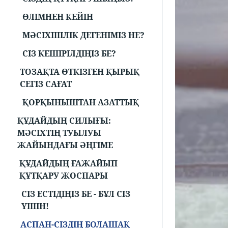
ӨЛІМНЕН КЕЙІН
МӘСІХШІЛІК ДЕГЕНІМІЗ НЕ?
СІЗ КЕШІРІЛДІҢІЗ БЕ?
ТОЗАҚТА ӨТКІЗГЕН ҚЫРЫҚ
СЕГІЗ САҒАТ
ҚОРҚЫНЫШТАН АЗАТТЫҚ
ҚҰДАЙДЫҢ СИЛЫҒЫ:
МӘСІХТІҢ ТУЫЛУЫ
ЖАЙЫНДАҒЫ ӘҢГІМЕ
ҚҰДАЙДЫҢ ҒАЖАЙЫП
ҚҰТҚАРУ ЖОСПАРЫ
СІЗ ЕСТІДІҢІЗ БЕ - БҰЛ СІЗ
ҮШІН!
АСПАН-СІЗДІҢ БОЛАШАҚ