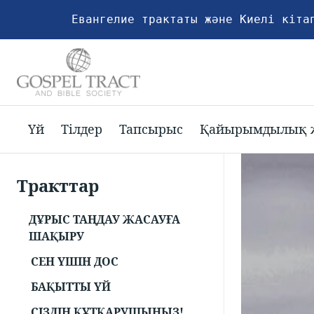
Евангелие трактаты және Киелі кіта
Үй
Тілдер
Тапсырыс
Қайырымдылық 
Тракттар
ДҰРЫС ТАҢДАУ ЖАСАУҒА
ШАҚЫРУ
СЕН ҮШІН ДОС
БАҚЫТТЫ ҮЙ
СІЗДІҢ ҚҰТҚАРУШЫҢЫЗ!