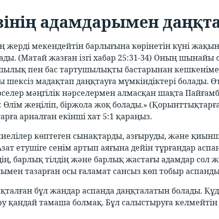
зінің адамдарымен даңқт
ң жерді мекендейтін барлығына көрінетін күні жақы
ады. (Матай жазған ізгі хабар 25:31-34) Оның шынайы 
ылық пен бас тартушылықты бастарынан кешкенімен,
 шексіз мадақтап даңқтауға мүмкіндіктері болады. Өтк
селер мәңгілік нәрселермен алмасқан шақта Пайғам
 Өлім жеңіліп, біржола жоқ болады.» (Қорынттықтарға
рға арналған екінші хат 5:1 қараңыз.
киелілер көптеген сынақтарды, азғыруды, және қиы
Азат етушіге сенім артып аяғына дейін тұрғандар аспа
ің, барлық тілдің және барлық жастағы адамдар сол ж
нымен тазарған осы ғаламат сансыз көп тобыр аспанды 
ақталған бұл жандар аспанда даңқталатын болады. 
ру қандай тамаша болмақ. Бұл салыстыруға келмейтін с