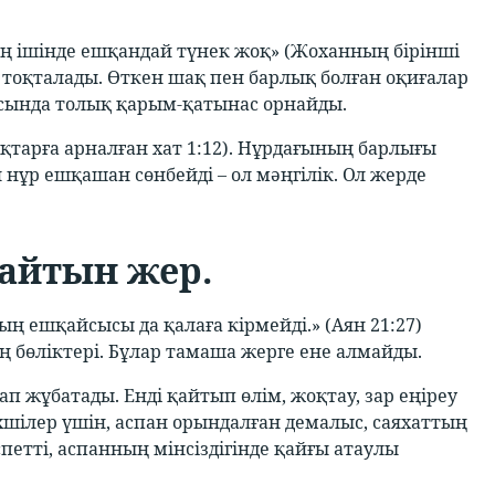
ың ішінде ешқандай түнек жоқ» (Жоханның бірінші
ы тоқталады. Өткен шақ пен барлық болған оқиғалар
асында толық қарым-қатынас орнайды.
қтарға арналған хат 1:12). Нұрдағының барлығы
л нұр ешқашан сөнбейді – ол мәңгілік. Ол жерде
майтын жер.
 ешқайсысы да қалаға кірмейді.» (Аян 21:27)
ң бөліктері. Бұлар тамаша жерге ене алмайды.
п жұбатады. Енді қайтып өлім, жоқтау, зар еңіреу
хшілер үшін, аспан орындалған демалыс, саяхаттың
петті, аспанның мінсіздігінде қайғы атаулы