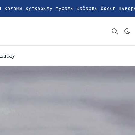
п қоғамы құтқарылу туралы хабарды басып шығар
жасау