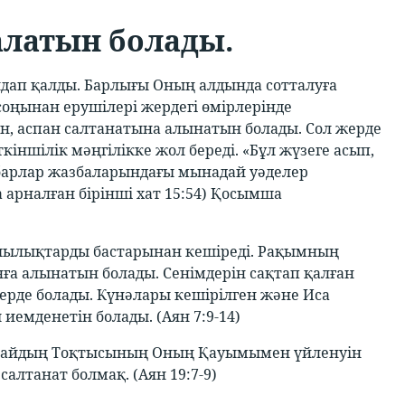
алатын болады.
ндап қалды. Барлығы Оның алдында сотталуға
соңынан ерушілері жердегі өмірлерінде
 аспан салтанатына алынатын болады. Сол жерде
іншілік мәңгілікке жол береді. «Бұл жүзеге асып,
барлар жазбаларындағы мынадай уәделер
 арналған бірінші хат 15:54) Қосымша
ншылықтарды бастарынан кешіреді. Рақымның
нға алынатын болады. Сенімдерін сақтап қалған
ерде болады. Күнәлары кешірілген және Иса
иемденетін болады. (Аян 7:9-14)
Құдайдың Тоқтысының Оның Қауымымен үйленуін
алтанат болмақ. (Аян 19:7-9)