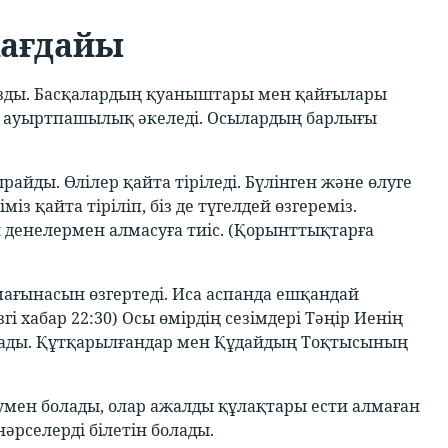
жағдайы
ызды. Басқалардың қуаныштары мен қайғылары
асу ауыртпашылық әкеледі. Осылардың барлығы
райды. Өлілер қайта тіріледі. Бүлінген және өлуге
із қайта тіріліп, біз де түгелдей өзгереміз.
 денелермен алмасуға тиіс. (Қорынттықтарға
мағынасын өзгертеді. Иса аспанда ешқандай
 хабар 22:30) Осы өмірдің сезімдері Тәңір Иенің
ады. Құтқарылғандар мен Құдайдың Тоқтысының
румен болады, олар ажалды құлақтары ести алмаған
әрселерді білетін болады.