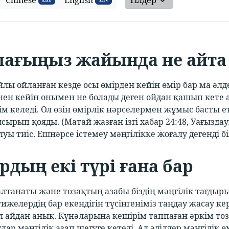
Chinese
English
Тілдер
ағыңыз жайында не айта
лы ойланған кезде осы өмірден кейін өмір бар ма әлде
нен кейін онымен не болады деген ойдан қашып кете
ім келеді. Ол өзін өмірлік нәрселермен жұмыс басты е
ырып қояды. (Матай жазған ізгі хабар 24:48, Уағызда
уы тиіс. Ешнәрсе істемеу мәңгілікке жоғалу дегенді бі
рдың екі түрі ғана бар
лтанаты және тозақтың азабы біздің мәңгілік тағдырым
желердің бар екендігін түсінгеніміз таңдау жасау кер
л айдан анық. Күнәларына кешірім таппаған әркім тоз
ар мәңгілік азап шегуге кетеді. Ал әділдер мәңгілік өм