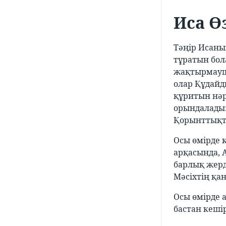
Иса Ө
Тәңір Исаны
тұратын бол
жақтырмауш
олар Құдайды
құритын нәр
орындалады:
Қорынттықта
Осы өмірде 
арқасында, 
барлық жерд
Мәсіхтің қа
Осы өмірде 
бастан кеші