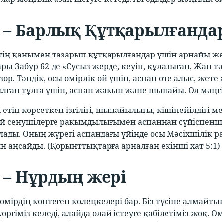
 – Барлық Құтқарылғанда
тің қанымен тазарып құтқарылғандар үшін арнайы жер.
ы Забур 62-де «Сусыз жерде, кеуіп, құлазыған, Жан
ор. Тәндік, осы өмірлік ой үшін, аспан өте алыс, жет
лған тұлға үшін, аспан жақын және шынайы. Ол мәңг
і етіп көрсеткен ізгілігі, шынайылығы, кішіпейілдігі 
ай сенушілерге рақымдылығымен аспаннан сүйіспенші
лады. Оның жүрегі аспандағы үйінде осы Мәсіхшілі
н аңсайды. (Қорынттықтарға арналған екінші хат 5:1)
 – Нұрдың жері
өмірдің көптеген көлеңкелері бар. Біз түсіне алмайты
ргіміз келеді, алайда олай істеуге қабілетіміз жоқ. 