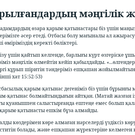
рылғандардың мәңгілік 
 адамдардың өзара қарым-қатынастары біз үшін маң
мдерімізге әсер етеді. Отбасы болу мағыналы ал ажыр
ші өміріміздің керекті бөліктері.
ізу үшін қайтып келгенде, барлығы күрт өзгеріске ұшы
ріміз мәңгілік өлмейтін кейіп қабылдайды. «...өлгендерім
іргі құрып шіритін тәндеріміз ешқашан жойылмайтын
інші хат 15:52-53)
отбасылық қарым-қатынас дегеніміз біз үшін бұрынғы 
ым-қатынас болмайтындығын айтқан. (Матай жазған ізгі
ғы қуанышпен салыстырғанда ештеңе емес болып қал
қарым-қатынасты ешкім бұза алмайды.
алды көздерімен көре алмаған нәрселерді үздіксіз кө
еститін болады, және ешқашан жүректеріне келмеген н