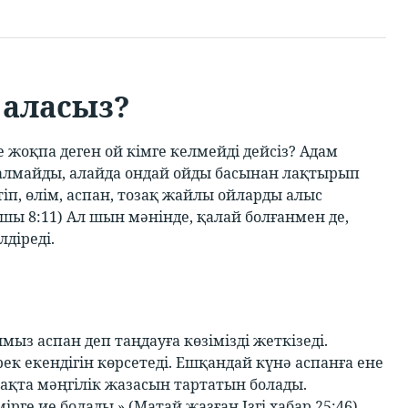
 аласыз?
 жоқпа деген ой кімге келмейді дейсіз? Адам
 алмайды, алайда ондай ойды басынан лақтырып
тіп, өлім, аспан, тозақ жайлы ойларды алыс
ушы 8:11) Ал шын мәнінде, қалай болғанмен де,
лдіреді.
ыз аспан деп таңдауға көзімізді жеткізеді.
ек екендігін көрсетеді. Ешқандай күнә аспанға ене
ақта мәңгілік жазасын тартатын болады.
ірге ие болады.» (Матай жазған Ізгі хабар 25:46)