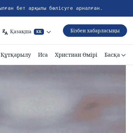
ылған бет арқылы бөлісуге арналған.
Бізбен хабарласыңы
Қазақша
KK
Құтқарылу
Иса
Христиан Өмірі
Басқа