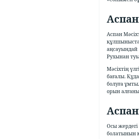
Аспан
Аспан Мәсіх
құлшыныстар
аңсауындай з
Рухынан туы
Мәсіхтің үлг
бағалы. Құд
болуға ұмты
орын алғаны
Аспан
Осы жердегі 
болатынын кө