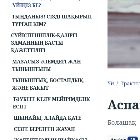
ҮЙІҢІЗ БЕ?
ТЫҢДАҢЫЗ! СІЗДІ ШАҚЫРЫП
ТҰРҒАН КІМ?
СҮЙІСПЕНШІЛІК-ҚАЗІРГІ
ЗАМАННЫҢ БАСТЫ
ҚАЖЕТТІЛІГІ
МАЗАСЫЗ ӘЛЕМДЕГІ ЖАН
ТЫНЫШТЫҒЫ
ТЫНЫШТЫҚ, БОСТАНДЫҚ,
Үй
Трактт
ЖӘНЕ БАҚЫТ
ТӘУБЕГЕ КЕЛУ МЕЙІРІМДІЛІК
Аспа
ЕСІГІ
ШЫНАЙЫ, АЛАЙДА ҚАТЕ
Болашақ
СІЗГЕ БЕРІЛГЕН ЖАУАП
AR