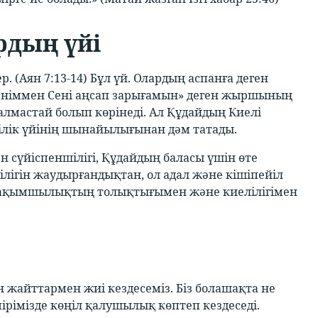
рдың үйі
 (Аян 7:13-14) Бұл үй. Олардың аспанға деген
 тәніммен Сені аңсап зарығамын» деген жыршының
е алмастай болып көрінеді. Ал Құдайдың Киелі
ілік үйінің шынайылығынан дәм татады.
мен сүйіспеншілігі, Құдайдың баласы үшін өте
лігін жаудырғандықтан, ол адал және кішіпейіл
к рақымшылықтың толықтығымен және киелілігімен
н жайттармен жиі кездесеміз. Біз болашақта не
Өмірімізде көңіл қалушылық көптеп кездеседі.