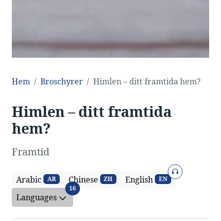
Hem
Broschyrer
Himlen – ditt framtida hem?
Himlen – ditt framtida
hem?
Framtid
Ljud
Arabic
Chinese
English
AR
ZH
EN
Languages
16
Languages