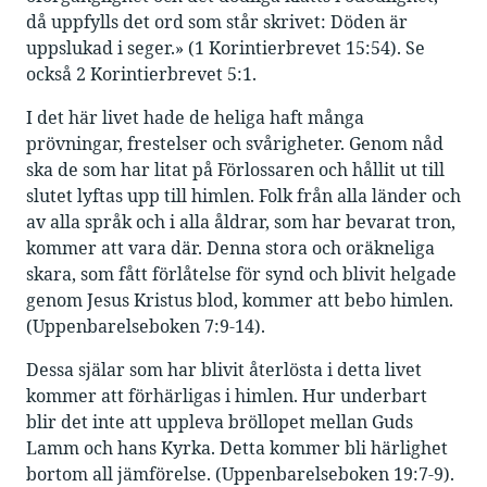
då uppfylls det ord som står skrivet: Döden är
uppslukad i seger.» (1 Korintierbrevet 15:54). Se
också 2 Korintierbrevet 5:1.
I det här livet hade de heliga haft många
prövningar, frestelser och svårigheter. Genom nåd
ska de som har litat på Förlossaren och hållit ut till
slutet lyftas upp till himlen. Folk från alla länder och
av alla språk och i alla åldrar, som har bevarat tron,
kommer att vara där. Denna stora och oräkneliga
skara, som fått förlåtelse för synd och blivit helgade
genom Jesus Kristus blod, kommer att bebo himlen.
(Uppenbarelseboken 7:9-14).
Dessa själar som har blivit återlösta i detta livet
kommer att förhärligas i himlen. Hur underbart
blir det inte att uppleva bröllopet mellan Guds
Lamm och hans Kyrka. Detta kommer bli härlighet
bortom all jämförelse. (Uppenbarelseboken 19:7-9).