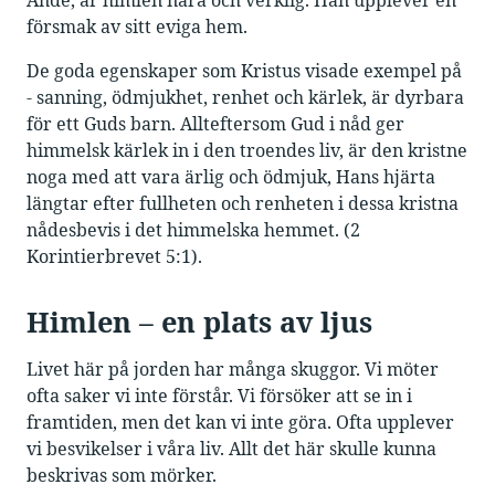
Ande, är himlen nära och verklig. Han upplever en
försmak av sitt eviga hem.
De goda egenskaper som Kristus visade exempel på
- sanning, ödmjukhet, renhet och kärlek, är dyrbara
för ett Guds barn. Allteftersom Gud i nåd ger
himmelsk kärlek in i den troendes liv, är den kristne
noga med att vara ärlig och ödmjuk, Hans hjärta
längtar efter fullheten och renheten i dessa kristna
nådesbevis i det himmelska hemmet. (2
Korintierbrevet 5:1).
Himlen – en plats av ljus
Livet här på jorden har många skuggor. Vi möter
ofta saker vi inte förstår. Vi försöker att se in i
framtiden, men det kan vi inte göra. Ofta upplever
vi besvikelser i våra liv. Allt det här skulle kunna
beskrivas som mörker.