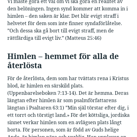
Vi måste göra ett val om vi ska göra en realitet av
den belöningen. Ingen synd kommer att komma in i
himlen – den saken är klar. Det blir evigt straff i
helvetet för dem som inte finner syndaförlåtelse.
”Och dessa ska gå bort till evigt straff, men de
rättfärdiga till evigt liv.” (Matteus 25:46)
Himlen – hemmet för alla de
återlösta
För de återlösta, dem som har tvättats rena i Kristus
blod, är himlen en särskild plats.
(Uppenbarelseboken 7:13-14). Det är hemma. Deras
längtan efter himlen är som psalmförfattarens
längtan i Psaltaren 63:1) ”Min själ törstar efter dig, i
ett torrt och törstigt land.» För det köttsliga, jordiska
sinnet verkar himlen som en avlägsen plats långt
borta. För personen, som är född av Guds helige