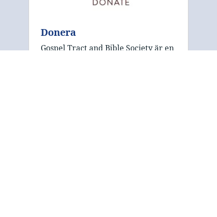
Donera
Gospel Tract and Bible Society är en
ideell organisation som förlitar sig
på donationer för att finansiera sin
publicering och distribution. Vi
välkomnar ditt stöd för att hjälpa
oss att sprida det livsförändrande …