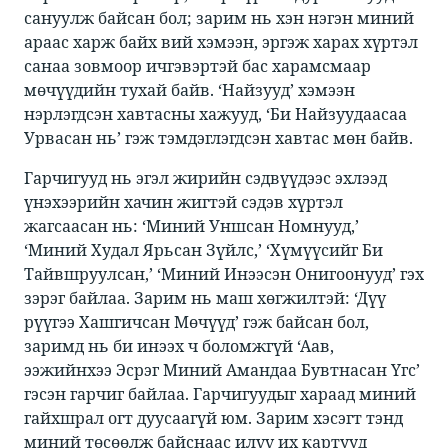
сануулж байсан бол; зарим нь хэн нэгэн миний
араас харж байх вий хэмээн, эргэж харах хүртэл
санаа зовмоор ичгэвэртэй бас харамсмаар
мөчүүдийн тухай байв. ‘Найзууд’ хэмээн
нэрлэгдсэн хавтасны хажууд, ‘Би Найзуудаасаа
Урвасан нь’ гэж тэмдэглэгдсэн хавтас мөн байв. ​
Гарчигууд нь эгэл жирийн сэдвүүдээс эхлээд
үнэхээрийн хачин жигтэй сэдэв хүртэл
жагсаасан нь: ‘Миний Уншсан Номнууд,’
‘Миний Худал Ярьсан Зүйлс,’ ‘Хүмүүсийг Би
Тайвшруулсан,’ ‘Миний Инээсэн Онигоонууд’ гэх
зэрэг байлаа. Зарим нь маш хөгжилтэй: ‘Дүү
рүүгээ Хашгичсан Мөчүүд’ гэж байсан бол,
заримд нь би инээх ч боломжгүй ‘Аав,
ээжийнхээ Эсрэг Миний Амандаа Бувтнасан Үгс’
гэсэн гарчиг байлаа. Гарчигуудыг хараад миний
гайхшрал огт дуусаагүй юм. Зарим хэсэгт тэнд
миний төсөөлж байснаас илүү их картууд