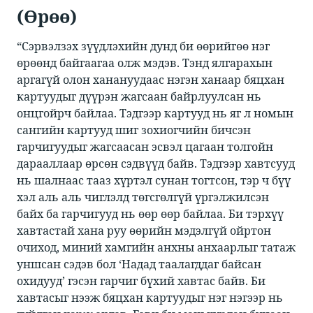
​​(Өрөө)​
​​“Сэрвэлзэх зүүдлэхийн дунд би өөрийгөө нэг
өрөөнд байгаагаа олж мэдэв. Тэнд ялгарахын
аргагүй олон ханануудаас нэгэн ханаар бяцхан
картуудыг дүүрэн жагсаан байрлуулсан нь
онцгойрч байлаа. Тэдгээр картууд нь яг л номын
сангийн картууд шиг зохиогчийн бичсэн
гарчигуудыг жагсаасан эсвэл цагаан толгойн
дарааллаар өрсөн сэдвүүд байв. Тэдгээр хавтсууд
нь шалнаас тааз хүртэл сунан тогтсон, тэр ч бүү
хэл аль аль чиглэлд төгсгөлгүй үргэлжилсэн
байх ба гарчигууд нь өөр өөр байлаа. Би тэрхүү
хавтастай хана руу өөрийн мэдэлгүй ойртон
очиход, миний хамгийн анхны анхаарлыг татаж
уншсан сэдэв бол ‘Надад таалагддаг байсан
охидууд’ гэсэн гарчиг бүхий хавтас байв. Би
хавтасыг нээж бяцхан картуудыг нэг нэгээр нь