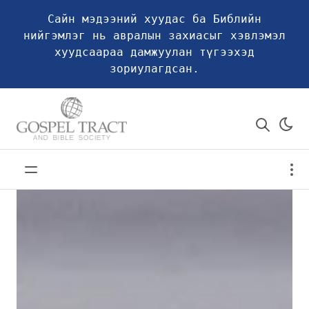
Сайн мэдээний хуудас ба Библийн
нийгэмлэг нь авралын захиасыг хэвлэмэл
хуудсаараа дамжуулан түгээхэд
зориулагдсан.