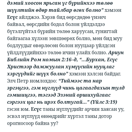
дэмий хоосон ярьсан үг бүрийнхээ төлөө
шүүлтийн өдөр тайлбар өгөх болно”
​​ хэмээн ​​
Есүс
​​ айлджээ. Хэрэв бид өөрсдөдөө үнэнч
байвал, өөрсдийн бодол болон үйлдэлдээ
бүтэлгүйтэл бүрийн төлөө харуусан, гунигтай
байгаагаа хүлээн зөвшөөрөх болно, мөн бид муу
бодлуудыг өвөрлөсөн болон нууцаар үйлдсэн
үйлдлүүдийнхээ төлөө ичин улайх болно. ​​
Ариун
​ ​
Библийн
​ ​
Ром номын 2:16–д, “...Бурхан, Есүс
Христээр дамжуулан хүмүүсийн нууцлаг
хэргүүдийг шүүх болно”
​​ хэмээн хэлсэн байдаг.
Элч Петр номлохдоо: ​​
“Тиймээс та нар
эргэцгээ, гэм нүглүүд чинь цагаагдахын тулд
гэмшицгээ, тэгээд Эзэний оршихуйгаас
сэргээх цаг нь ирэх болтугай...” (Үйлс 3:19)
гэсэн юм. ​​
Есүс
​​ таны нүглүүдийг арчин хаясан уу,
эсвэл нүглүүд өнөөдрийг хүртэл таны дотор
орогносоор байна уу? ​