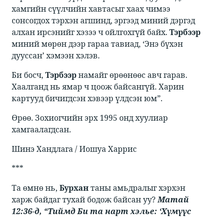
хамгийн сүүлчийн хавтасыг хаах чимээ
сонсогдох тэрхэн агшинд, эргээд миний дэргэд
алхан ирсэнийг хэзээ ч ойлгохгүй байх. ​​
Тэрбээр
миний мөрөн дээр гараа тавиад, ‘Энэ бүхэн
дууссан’ хэмээн хэлэв. ​
​​Би босч, ​​
Тэрбээр
​​ намайг өрөөнөөс авч гарав.
Хаалганд нь ямар ч цоож байсангүй. Харин
картууд бичигдсэн хэвээр үлдсэн юм”. ​
​​Өрөө. Зохиогчийн эрх 1995 онд хуулиар
хамгаалагдсан. ​
​​Шинэ Хандлага / Иошуа Харрис
***
​​Та өмнө нь, ​​
Бурхан
​​ таны амьдралыг хэрхэн
харж байдаг тухай бодож байсан уу? ​​
Матай
12:36-д, “Тиймд Би та нарт хэлье: ‘Хүмүүс