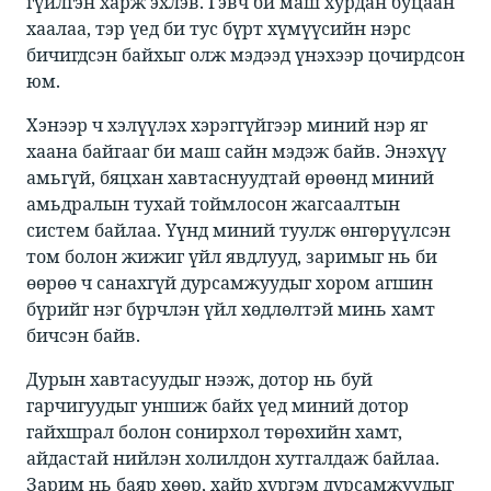
гүйлгэн харж эхлэв. Гэвч би маш хурдан буцаан
хаалаа, тэр үед би тус бүрт хүмүүсийн нэрс
бичигдсэн байхыг олж мэдээд үнэхээр цочирдсон
юм.​
​​Хэнээр ч хэлүүлэх хэрэггүйгээр миний нэр яг
хаана байгааг би маш сайн мэдэж байв. Энэхүү
амьгүй, бяцхан хавтаснуудтай өрөөнд миний
амьдралын тухай тоймлосон жагсаалтын
систем байлаа. Үүнд миний туулж өнгөрүүлсэн
том болон жижиг үйл явдлууд, заримыг нь би
өөрөө ч санахгүй дурсамжуудыг хором агшин
бүрийг нэг бүрчлэн үйл хөдлөлтэй минь хамт
бичсэн байв.​
​​Дурын хавтасуудыг нээж, дотор нь буй
гарчигуудыг уншиж байх үед миний дотор
гайхшрал болон сонирхол төрөхийн хамт,
айдастай нийлэн холилдон хутгалдаж байлаа.
Зарим нь баяр хөөр, хайр хүргэм дурсамжуудыг