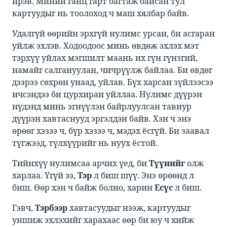
ирэв. Миний ганц гарт багтаж байсан тул
картуудыг нь тоолоход ч маш хялбар байв. ​
​​Удалгүй өөрийн эрхгүй нулимс урсан, би асгаран
уйлж эхлэв. Ходоодоос минь өвдөж эхлэх мэт
тэрхүү уйлах мэгшилт маань их гүн гүнзгий,
намайг салгануулан, чичрүүлж байлаа. Би өвдөг
дээрээ сөхрөн унаад, уйлав. Бүх харсан зүйлээсээ
ичсэндээ би цурхиран уйллаа. Нулимс дүүрэн
нүдэнд минь эгнүүлэн байрлуулсан тавиур
дүүрэн хавтаснууд эргэлдэн байв. Хэн ч энэ
өрөөг хэзээ ч, бүр хэзээ ч, мэдэх ёсгүй. Би заавал
түгжээд, түлхүүрийг нь нуух ёстой. ​
​​Тийнхүү нулимсаа арчих үед, би​​
Түүнийг
​​олж
харлаа. Үгүй ээ, ​​
Тэр
​​ л биш шүү. Энэ өрөөнд л
биш. Өөр хэн ч байж болно, харин ​​
Есүс
​​ л биш. ​
Гэвч, ​​
Тэрбээр
​​ хавтасуудыг нээж, картуудыг
уншиж эхлэхийг харахаас өөр би юу ч хийж