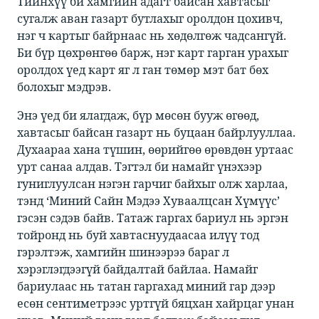
Тийнхүү би хамгийн адагт байсан хавтасыг
сугалж аван газарт бутлахыг оролдон цохивч,
нэг ч картыг байрнаас нь хөдөлгөж чадсангүй.
Би бүр цөхрөнгөө барж, нэг карт гарган урахыг
оролдох үед карт яг л ган төмөр мэт бат бөх
болохыг мэдрэв. ​
​​Энэ үед би ялагдаж, бүр мөсөн бууж өгөөд,
хавтасыг байсан газарт нь буцаан байрлууллаа.
Духаараа хана түшин, өөрийгөө өрөвдөн уртаас
урт санаа алдав. Тэгтэл би намайг үнэхээр
гуниглуулсан нэгэн гарчиг байхыг олж харлаа,
тэнд ‘Миний Сайн Мэдээ Хуваалцсан Хүмүүс’
гэсэн сэдэв байв. Татаж гаргах бариул нь эргэн
тойронд нь буй хавтаснуудаасаа илүү тод
гэрэлтэж, хамгийн шинээрээ бараг л
хэрэглэгдээгүй байдалтай байлаа. Намайг
бариулаас нь татан гаргахад миний гар дээр
есөн сентиметрээс уртгүй бяцхан хайрцаг унан