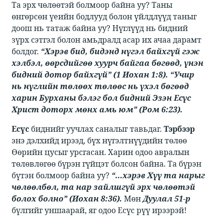
​​Та эрх чөлөөтэй болмоор байна уу? Таны
өнгөрсөн үеийн бодлууд болон үйлдлүүд таныг
доош нь татаж байна уу? Нүглүүд нь бидний
зүрх сэтгэл болон амьдралд асар их ачаа дарамт
болдог. ​​
“Хэрэв бид, бидэнд нүгэл байхгүй гэж
хэлбэл, өөрсдийгөө хуурч байгаа бөгөөд, үнэн
бидний дотор байхгүй” (1 Иохан 1:8). “Учир
нь нүглийн төлөөх төлөөс нь үхэл бөгөөд
харин Бурханы бэлэг бол бидний Эзэн Есүс
Христ доторх мөнх амь юм” (Ром 6:23).
Есүс
​​ биднийг уучлах саналыг тавьдаг. ​​
Тэрбээр
энэ дэлхийд ирээд, бүх нүгэлтнүүдийн төлөө
Өөрийн цусыг урсгасан. Харин одоо авралын
төлөвлөгөө бүрэн гүйцэт болсон байна. Та бүрэн
бүтэн болмоор байна уу? ​​
“...хэрэв Хүү та нарыг
чөлөөлбөл, та нар зайлшгүй эрх чөлөөтэй
болох болно” (Иохан 8:36).
​​ Мөн ​​
Дуулал 51-р
бүлгийг уншаарай, яг одоо Есүс рүү ирээрэй!