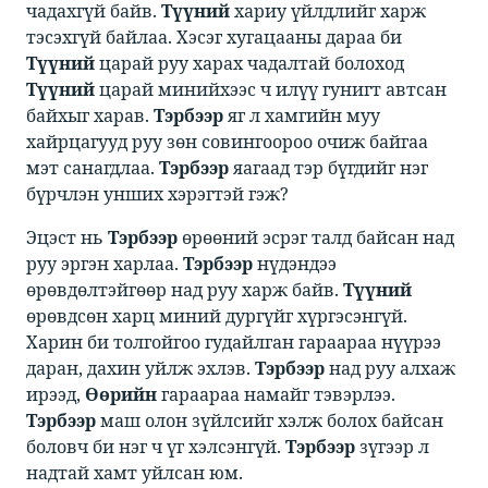
чадахгүй байв. ​​
Түүний
​хариу үйлдлийг харж
тэсэхгүй байлаа. Хэсэг хугацааны дараа би ​​
Түүний
​​ царай руу харах чадалтай болоход ​​
Түүний
​​ царай минийхээс ч илүү гунигт автсан
байхыг харав. ​​
Тэрбээр
​​ яг л хамгийн муу
хайрцагууд руу зөн совингоороо очиж байгаа
мэт санагдлаа. ​​
Тэрбээр
​​ яагаад тэр бүгдийг нэг
бүрчлэн унших хэрэгтэй гэж? ​
​​Эцэст нь ​​
Тэрбээр
​​ өрөөний эсрэг талд байсан над
руу эргэн харлаа. ​​
Тэрбээр
​​ нүдэндээ
өрөвдөлтэйгөөр над руу харж байв. ​​
Түүний
өрөвдсөн харц миний дургүйг хүргэсэнгүй.
Харин би толгойгоо гудайлган гараараа нүүрээ
даран, дахин уйлж эхлэв. ​​
Тэрбээр
​​ над руу алхаж
ирээд, ​​
Өөрийн
​​ гараараа намайг тэвэрлээ. ​​
Тэрбээр
​​ маш олон зүйлсийг хэлж болох байсан
боловч би​
​нэг ч үг хэлсэнгүй. ​​
Тэрбээр
​​ зүгээр л
надтай хамт уйлсан юм. ​