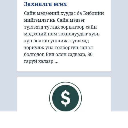
Захиалга өгөх
Сайн мэдээний хуудас ба Библийн
нийгэмлэг нь Сайн мэдээг
түгээхэд туслах зорилгоор сайн
мэдээний ном зохиолуудыг хувь
хүн болгон уншиж, түгээхэд
зориулж үнэ төлбөргүй санал
болгодог. Бид олон сэдвээр, 80
гаруй хэлээр …