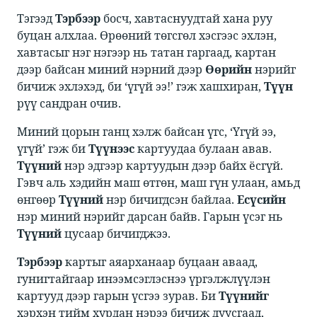
Тэгээд ​​
Тэрбээр
​​ босч, хавтаснуудтай хана руу
буцан алхлаа. Өрөөний төгсгөл хэсгээс эхлэн,
хавтасыг нэг нэгээр нь татан гаргаад, картан
дээр байсан миний нэрний дээр ​​
Өөрийн
​​нэрийг
бичиж эхлэхэд, би ‘үгүй ээ!’ гэж хашхиран, ​​
Түүн
рүү сандран очив. ​
Миний цорын ганц хэлж байсан үгс, ‘Үгүй ээ,
үгүй’ гэж би ​​
Түүнээс
​​ картуудаа булаан авав. ​​
Түүний
​​ нэр эдгээр картуудын дээр байх ёсгүй.
Гэвч аль хэдийн маш өтгөн, маш гүн улаан, амьд
өнгөөр ​​
Түүний
​​ нэр бичигдсэн байлаа. ​​
Есүсийн
нэр миний нэрийг дарсан байв. Гарын үсэг нь ​​
Түүний
​​цусаар бичигджээ. ​
Тэрбээр
​​ картыг аяарханаар буцаан аваад,
гунигтайгаар инээмсэглэснээ үргэлжлүүлэн
картууд дээр гарын үсгээ зурав. Би ​​
Түүнийг
хэрхэн тийм хурдан нэрээ бичиж дуусгаад,