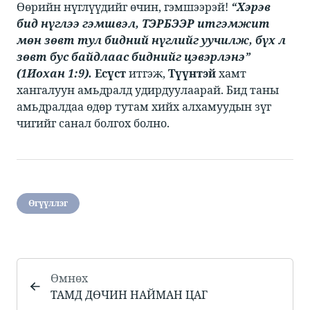
Өөрийн нүглүүдийг өчин, гэмшээрэй! ​​
“Хэрэв
бид нүглээ гэмшвэл, ТЭРБЭЭР итгэмжит
мөн зөвт тул бидний нүглийг уучилж, бүх л
зөвт бус байдлаас биднийг цэвэрлэнэ”
(1Иохан 1:9).
Есүст
​​ итгэж, ​​
Түүнтэй
​​ хамт
хангалуун амьдралд удирдуулаарай. Бид таны
амьдралдаа өдөр тутам хийх алхамуудын зүг
чигийг санал болгох болно. ​
Өгүүллэг
Өмнөх
​​ТАМД ДӨЧИН НАЙМАН ЦАГ​