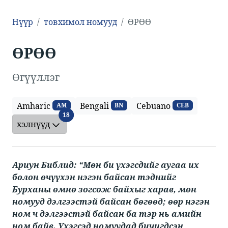
Нүүр
товхимол номууд
​​ӨРӨӨ​
​​ӨРӨӨ​
Өгүүллэг
Amharic
Bengali
Cebuano
AM
BN
CEB
хэлнүүд
18
хэлнүүд
Ариун Библид: “Мөн би үхэгсдийг аугаа их
болон өчүүхэн нэгэн байсан тэднийг
Бурханы өмнө зогсож байхыг харав, мөн
номууд дэлгээстэй байсан бөгөөд; өөр нэгэн
ном ч дэлгээстэй байсан ба тэр нь амийн
ном байв. Үхэгсэд номуудад бичигдсэн