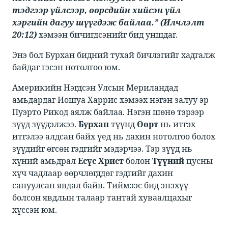
тэдгээр үйлсээр, өөрсдийн хийсэн үйл
хэргийн дагуу шүүгдэж байлаа.” (Илчлэлт
20:12)
​​ хэмээн бичигдсэнийг бид уншдаг.​
Энэ бол Бурхан бидний тухай бичлэгийг хадгалж
байдаг гэсэн нотолгоо юм.​
Америкийн Нэгдсэн Улсын Мериландад
амьдардаг Иошуа Харрис хэмээх нэгэн залуу эр
Пуэрто Рикод аялж байлаа. Нэгэн шөнө тэрээр
зүүд зүүдэлжээ. ​​
Бурхан
​​ түүнд ​​
Өөрт
​​ нь итгэх
итгэлээ алдсан байх үед нь дахин нотолгоо болох
зүүдийг өгсөн гэдгийг мэдэрчээ. Тэр зүүд нь
хүний амьдрал ​​
Есүс Христ
​​ болон ​​
Түүний
​​ цусны
хүч чадлаар өөрчлөгддөг гэдгийг дахин
сануулсан явдал байв. Тиймээс бид энэхүү
болсон явдлын талаар тантай хуваалцахыг
хүссэн юм. ​