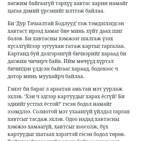
хөгжим байгаагүй тэрхүү хавтас харин намайг
цагаа дэмий үрсэнийг илтгэж байлаа. ​
Би ‘Дур Тачаалтай Бодлууд’ гэж тэмдэглэгдсэн
хавтаст ирээд хамаг бие минь хүйт даах шиг
болов. Би хавтасны хэмжээг шалгаж үзэх
хүсэлгүйгээр зугуухан татаж картыг гаргалаа.
Картанд буй дэлгэрэнгүй бичвэрийг хараад би
дагжин чичирч байв. Ийм мөчүүд хүртэл
бичигдэн үлдсэн байгааг хараад, бодохоос ч
дотор минь муухайрч байлаа. ​
Гэнэт би бараг л араатан амьтан мэт уурлаж
эхлэв. ‘Хэн ч эдгээр картуудыг харах ёсгүй! Би
эднийг устгах ёстой!’ гэсэн бодол намайг
эзэмдлээ. Солиотой мэт ухаангүй үйлдэл гарган
хавтсыг тасдаж эхлэв. Одоо надад хавтасны
хэмжээ хамаагүй, хавтсыг хоосолж, бүх
картуудыг шатаах хэрэгтэй гэсэн бодол төрөв.