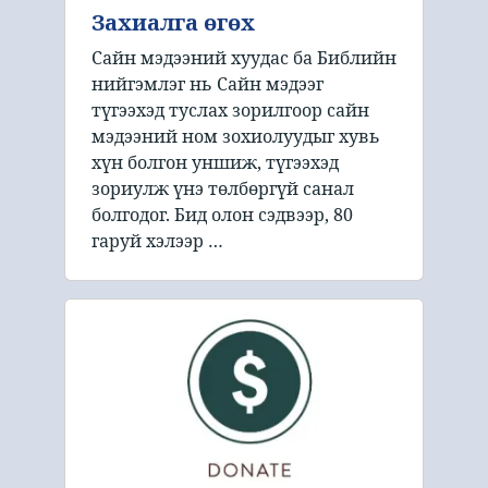
Захиалга өгөх
Сайн мэдээний хуудас ба Библийн
нийгэмлэг нь Сайн мэдээг
түгээхэд туслах зорилгоор сайн
мэдээний ном зохиолуудыг хувь
хүн болгон уншиж, түгээхэд
зориулж үнэ төлбөргүй санал
болгодог. Бид олон сэдвээр, 80
гаруй хэлээр …