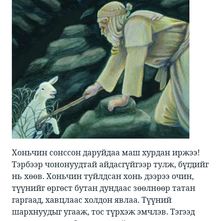
Хоньчин сонссон даруйдаа маш хурдан иржээ!
Тэрбээр чононуудтай айдасгүйгээр тулж, бүгдийг
нь хөөв. Хоньчин туйлдсан хонь дээрээ очин,
түүнийг өргөст бутан дундаас зөөлнөөр татан
гаргаад, хавцлаас холдон явлаа. Түүний
шархнуудыг угааж, тос түрхэж эмчлэв. Тэгээд