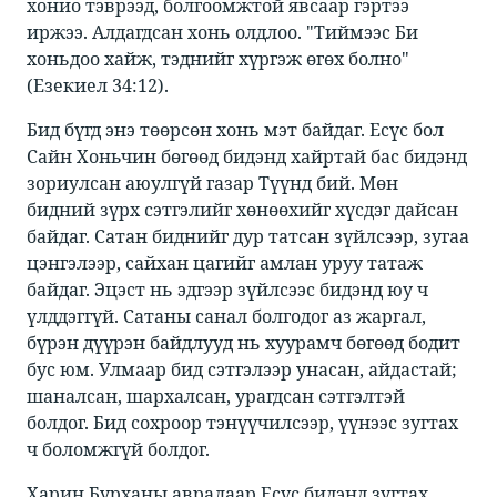
хонио тэврээд, болгоомжтой явсаар гэртээ
иржээ. Алдагдсан хонь олдлоо. "Тиймээс Би
хоньдоо хайж, тэднийг хүргэж өгөх болно"
(Езекиел 34:12).
Бид бүгд энэ төөрсөн хонь мэт байдаг. Есүс бол
Сайн Хоньчин бөгөөд бидэнд хайртай бас бидэнд
зориулсан аюулгүй газар Түүнд бий. Мөн
бидний зүрх сэтгэлийг хөнөөхийг хүсдэг дайсан
байдаг. Сатан биднийг дур татсан зүйлсээр, зугаа
цэнгэлээр, сайхан цагийг амлан уруу татаж
байдаг. Эцэст нь эдгээр зүйлсээс бидэнд юу ч
үлддэггүй. Сатаны санал болгодог аз жаргал,
бүрэн дүүрэн байдлууд нь хуурамч бөгөөд бодит
бус юм. Улмаар бид сэтгэлээр унасан, айдастай;
шаналсан, шархалсан, урагдсан сэтгэлтэй
болдог. Бид сохроор тэнүүчилсээр, үүнээс зугтах
ч боломжгүй болдог.
Харин Бурханы авралаар Есүс бидэнд зугтах