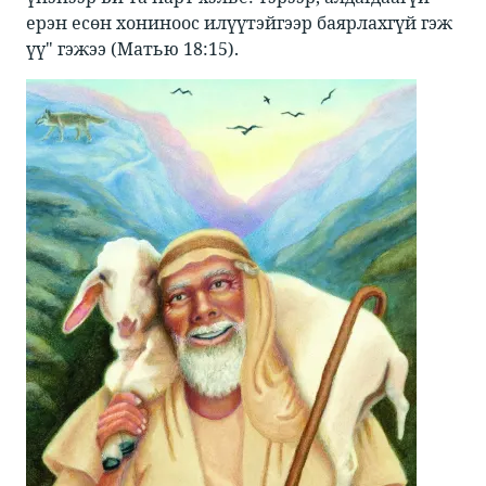
ерэн есөн хониноос илүүтэйгээр баярлахгүй гэж
үү" гэжээ (Матью 18:15).