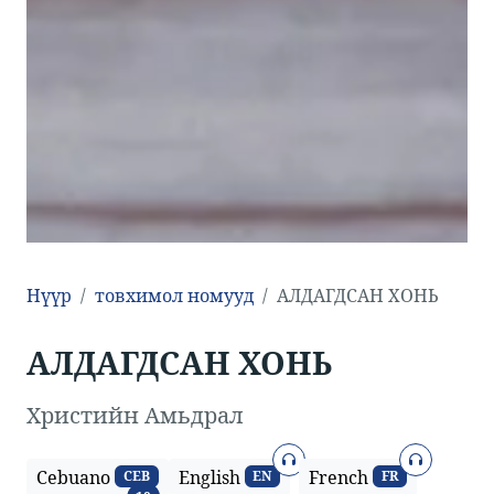
Нүүр
товхимол номууд
АЛДАГДСАН ХОНЬ
АЛДАГДСАН ХОНЬ
Христийн Амьдрал
Аудио
Аудио
Cebuano
English
French
CEB
EN
FR