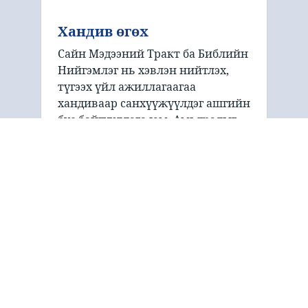
Хандив өгөх
Сайн Мэдээний Тракт ба Библийн
Нийгэмлэг нь хэвлэн нийтлэх,
түгээх үйл ажиллагаагаа
хандиваар санхүүжүүлдэг ашгийн
бус байгууллага юм. Амьдралыг
өөрчилсөн Сайн мэдээг түгээхэд
тусалж буй таны дэмжлэгт бид
баяртай байна!