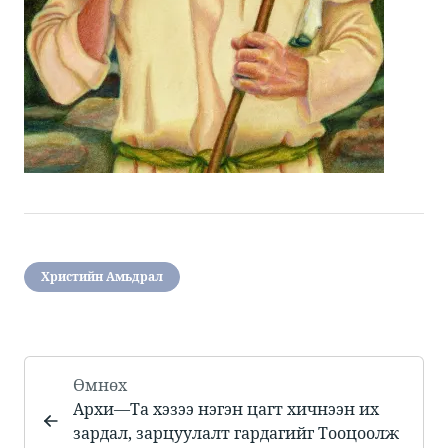
Христийн Амьдрал
Өмнөх
​​Архи​—​​Та хэзээ нэгэн цагт хичнээн их
зардал, зарцуулалт гардагийг Тооцоолж