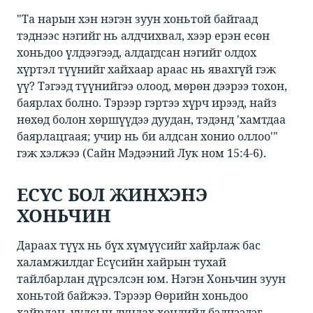
"Та нарын хэн нэгэн зуун хоньтой байгаад
тэднээс нэгийг нь алдчихвал, хээр ерэн есөн
хоньдоо үлдээгээд, алдагдсан нэгийг олдох
хүртэл түүнийг хайхаар араас нь явахгүй гэж
үү? Тэгээд түүнийгээ олоод, мөрөн дээрээ тохон,
баярлах болно. Тэрээр гэртээ хүрч ирээд, найз
нөхөд болон хөршүүдээ дуудан, тэдэнд 'хамтдаа
баярлацгаая; учир нь би алдсан хонио оллоо'"
гэж хэлжээ (Сайн Мэдээний Лук ном 15:4-6).
ЕСҮС БОЛ ЖИНХЭНЭ
ХОНЬЧИН
Дараах түүх нь бүх хүмүүсийг хайрлаж бас
халамжилдаг Есүсийн хайрын тухай
тайлбарлан дүрсэлсэн юм. Нэгэн Хоньчин зуун
хоньтой байжээ. Тэрээр Өөрийн хоньдоо
хайрлан, уулсын дундах хөндийд бэлчээдэг