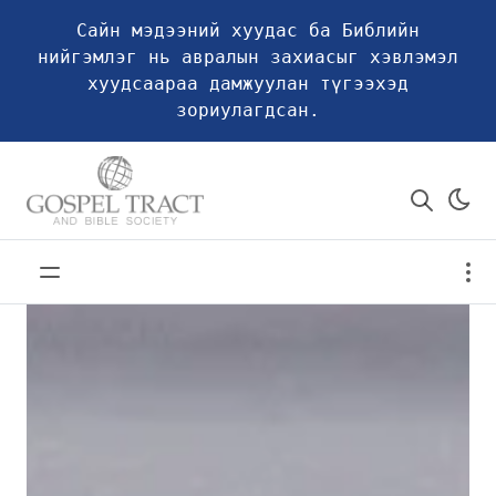
Сайн мэдээний хуудас ба Библийн
нийгэмлэг нь авралын захиасыг хэвлэмэл
хуудсаараа дамжуулан түгээхэд
зориулагдсан.