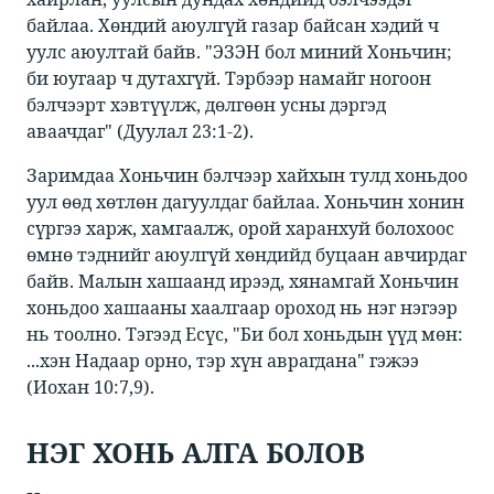
байлаа. Хөндий аюулгүй газар байсан хэдий ч
уулс аюултай байв. "ЭЗЭН бол миний Хоньчин;
би юугаар ч дутахгүй. Тэрбээр намайг ногоон
бэлчээрт хэвтүүлж, дөлгөөн усны дэргэд
аваачдаг" (Дуулал 23:1-2).
Заримдаа Хоньчин бэлчээр хайхын тулд хоньдоо
уул өөд хөтлөн дагуулдаг байлаа. Хоньчин хонин
сүргээ харж, хамгаалж, орой харанхуй болохоос
өмнө тэднийг аюулгүй хөндийд буцаан авчирдаг
байв. Малын хашаанд ирээд, хянамгай Хоньчин
хоньдоо хашааны хаалгаар ороход нь нэг нэгээр
нь тоолно. Тэгээд Есүс, "Би бол хоньдын үүд мөн:
...хэн Надаар орно, тэр хүн аврагдана" гэжээ
(Иохан 10:7,9).
НЭГ ХОНЬ АЛГА БОЛОВ