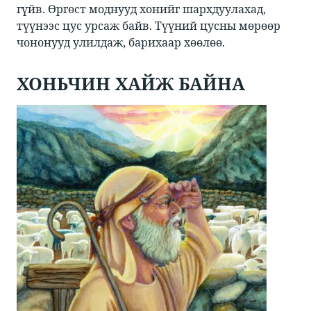
гүйв. Өргөст моднууд хонийг шархдуулахад,
түүнээс цус урсаж байв. Түүний цусны мөрөөр
чононууд улилдаж, барихаар хөөлөө.
ХОНЬЧИН ХАЙЖ БАЙНА