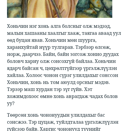
Хоньчин нэг хонь алга болсныг олж мэдээд,
малын хашааны хаалгыг хааж, таягаа аваад уул
өөд буцан явав. Хоньчин мөн шуурга,
харанхуйтай нүүр тулгарав. Тэрбээр өлсөж,
норж, даарчээ. Байн, байн зогсож хонио дуудах
боловч хариу олж сонсохгүй байлаа. Хоньчин
ядарч байсан ч, цөхрөлтгүйгээр үргэлжлүүлэн
хайлаа. Холоос чонон сүрэг улилдахыг сонссон
Хоньчин, хонь нь том аюулд орсныг мэдэв.
Тэрээр маш хурдан тэр зүг гүйв. Хэт
хожимдохоос өмнө хонь аврагдаж чадах болов
уу?
Төөрсөн хонь чононуудын улилдахыг бас
сонсжээ. Тэр цуцаж, туйлдталаа үргэлжлүүлэн
гүйсээр байв. Харгис чононууд түүнийг