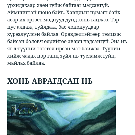
урхидахаар хөөн гүйж байгааг мэдсэнгүй.
Аймшигтай шөнө байв. Хавцлын ирмэгт байх
асар их өргөст моднууд дунд хонь гацжээ. Тэр
цус алдаж, туйлдаж, бас чононуудаар
хүрээлүүлсэн байлаа. Өрөвдөлтэйгөөр тэмцэж
байсан боловч өөрийгөө аварч чадсангүй. Энэ нь
яг л түүний төгсгөл ирсэн мэт байжээ. Түүний
хийж чадах цор ганц зүйл нь тусламж гуйн,
майлах байлаа.
ХОНЬ АВРАГДСАН НЬ