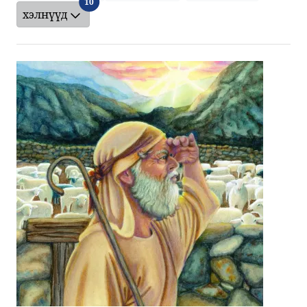
хэлнүүд
10
хэлнүүд