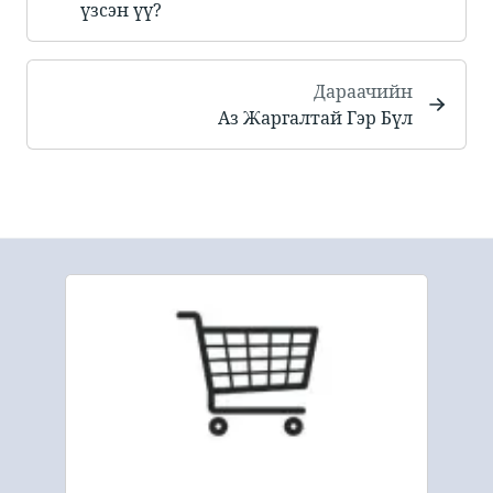
үзсэн үү? ​
Дараачийн
Аз Жаргалтай Гэр Бүл​