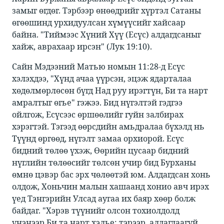
замыг өгдөг. Тэрбээр өнөөдрийг хүртэл Сатаны
өгөөшинд урхидуулсан хүмүүсийг хайсаар
байна. "Тиймээс Хүний Хүү (Есүс) алдагдсаныг
хайж, аврахаар ирсэн" (Лук 19:10).
Сайн Мэдээний Матью номын 11:28-д Есүс
хэлэхдээ, "Хүнд ачаа үүрсэн, эцэж ядарталаа
хөдөлмөрлөсөн бүгд Над руу ирэгтүн, Би та нарт
амралтыг өгье" гэжээ. Бид нүгэлтэй гэдгээ
ойлгож, Есүсээс өршөөлийг гуйн залбирах
хэрэгтэй. Тэгээд өөрсдийн амьдралаа бүхэлд нь
Түүнд өргөөд, нүгэлт замаа орхиорой. Есүс
бидний төлөө үхэж, Өөрийн цусаар бидний
нүглийн төлөөсийг төлсөн учир бид Бурханы
өмнө цэвэр бас эрх чөлөөтэй юм. Алдагдсан хонь
олдож, Хоньчин малын хашаанд хонио авч ирэх
үед Тэнгэрийн Улсад аугаа их баяр хөөр болж
байдаг. "Хэрэв түүнийг олсон тохиолдолд
үнэнээр Би та нарт хэлье: тэрээр, алдагдаагүй