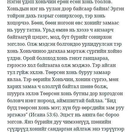
Нэгэн үдэш хоньчин ерөн есөн хонь тоолов.
Хоньдын нэг нь уулан дээр байсаар байна! Эргэн
тойрон дахь газрыг сонирхсоор, тэр хонь
хоцорчээ. Бөөн, бөөн ногоон өвс хонийг замаас
нь уруу татна. Урьд өмнө нь хэзээ ч анзаарч
байгаагүй цэцэгс, мод, бут бүрийг сонирхон
зогслоо. Олж мэдсэн болгондоо урхидуулсан тэр
хонь Хоньчиноо дагахаа мартаж сүргийн хойно
үлдэв. Орой болоход хонь гэнэт ганцаараа,
гэрээсээ хол байгаагаа олж мэджээ. Тэр айсан
тул гүйж эхлэв. Төөрсөн хонь буруу замаар
явлаа. Тэр өөрийн Хоньчин, хонин сүргээ, мөн
харих замаа ч ололгүй байтал шөнө болж,
шуурга эхлэв Төөрсөн хонь бутны дор хоргодсон
боловч нэвт нороод, аймшигтай байлаа. "Бид
бүгд төөрсөн хонь мэт; хүн бүр өөрсдийн зам руу
эргэжээ" (Исаиа 53:6). Эцэст нь аянга бас бороо
зогсов. Янз бүрийн дуу чимээнүүд, шөнийн
сүүдрүүд хонийг сандарган айлгаж энэ тэрүүгээр