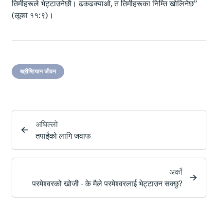
तिमीहरूले भेट्टाउनेछौ। ढकढक्‍याओ, त तिमीहरूका निम्ति खोलिनेछ”
(लूका ११:९)।
ख्रीष्टियान जीवन
अघिल्लो
तपाईंको लागि जवाफ
अर्को
परमेश्वरको खोजी - के मैले परमेश्वरलाई भेट्टाउन सक्छु?