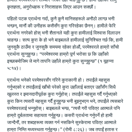
कृतज्ञता, अनुरोधहरू र निराशाहरू लिएर आउन सक्छौं।
पहिलो पटक प्रार्थना गर्दा, कुनै कुनै मानिसहरूले अनौठो लाग्छ भनी
भन्छन्‌, मानौं की उनीहरू कसैसँग कुरा गरिरहेका छैनन्। हामीले फेरि
प्रार्थना नगरेको होस्‌ भनी शैतानले यही कुरा हामीलाई विश्वास दिलाउन
चाहन्छ। सत्य कुरा के हो भने बाइबलले हामीलाई सुनिश्चित गर्छ कि, हामी
जुनसुकै ठाउँमा र जुनसुकै समयमा रहेका होऔं, परमेश्वरले हाम्रो साँचो
प्रार्थना सुन्नुहुन्छ। “परमेश्वरमा हाम्रो पूर्ण भरोसा छ कि उहाँको
इच्छाबमोजिम जे मागे तापनि उहाँले हाम्रो कुरा सुन्नुहुन्छ” (१ यूहन्ना
५:१४)।
प्रार्थना भनेको परमेश्वरसँग गरिने कुराकानी हो। तपाईंले महसुस
गर्नुभएको र तपाईंलाई खाँचो परेको कुरा उहाँलाई बताएर उहाँसँग सिधै
खुलस्त र इमानदारीपूर्वक कुरा गर्नुहोस्‌। तपाईंले महसुस गर्दै गर्नुभएको
कुरा किन त्यसरी महसुस गर्दै हुनुहुन्छ भनी बुझ्नुभएन भने, तपाईंले त्यसबारे
परमेश्वरलाई भन्नुहोस्‌। बाइबलले भन्छ, “त्यसै गरी पवित्र आत्माले पनि
हाम्रो दुर्बलतामा सहायता गर्नुहुन्छ। कसरी प्रार्थना गर्नुपर्ने हो हामी
जान्दैनौं, तर शब्दहरूमा व्यक्त गर्न नसकिने सुस्केरामा पवित्र आत्माले
हाम्रा निम्ति मध्यस्थता गर्नुहुन्छ।” (रोमी ८:२६)। जब तपाईं हतास र