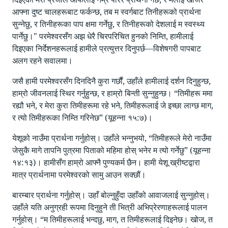
आफ्ना दुष्ट चालहरूबाट फर्कन्छ, तब म स्वर्गबाट तिनीहरूको प्रार्थना
सुन्‍नेछु, र तिनीहरूका पाप क्षमा गर्नेछु, र तिनीहरूको देशलाई म स्‍वस्‍थ्‍य
पार्नेछु।" परमेश्वरसँग अझ धेरै चिरपरिचित हुनको निम्ति, हामीलाई
दिइएका निर्देशनहरूलाई हामीले प्रत्युत्तर दिनुपर्छ—विशेषगरी पापबाट
अलग रहने सवालमा।
जसै हामी परमेश्वरसँग दिनदिनै कुरा गर्छौं, उहाँले हामीलाई दर्शन दिनुहुन्छ,
हाम्रो जीवनलाई स्थिर गर्नुहुन्छ, र हाम्रो बिन्ती सुन्नुहुन्छ। “तिमीहरू ममा
रह्यौ भने, र मेरा कुरा तिमीहरूमा रहे भने, तिमीहरूलाई जे इच्छा लाग्छ माग,
र त्यो तिमीहरूका निम्ति गरिनेछ” (यूहन्ना १५:७)।
येशूको नाउँमा प्रार्थना गर्नुहोस्‌। उहाँले भन्नुभयो, “तिमीहरूले मेरो नाउँमा
जेसुकै मागे तापनि पुत्रमा पिताको महिमा होस्‌ भनेर म त्यो गर्नेछु” (यूहन्ना
१४:१३)। हामीसँग हाम्रो आफ्नै पुण्यकर्म छैन। हामी येशू ख्रीष्टद्वारा
मात्र प्रार्थनामा परमेश्वरको सामु आउन सक्छौं।
बारम्बार प्रार्थना गर्नुहोस्‌। उहाँ बोल्नुहुँदा उहाँको आवाजलाई सुन्नुहोस्‌।
उहाँले यति अनुग्रही रूपमा दिनुहुने ती भित्री अभिप्रेरणाहरूलाई पालन
गर्नुहोस्‌। “म तिमीहरूलाई भन्‍दछु, माग, त तिमीहरूलाई दिइनेछ। खोज, त