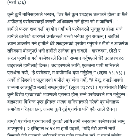
(मत्ती ६:६)।
कुनै कुनै मानिसहरूले भन्छन्, “तर मैले कुन शब्दहरू चलाउने होला वा मैले
आफैँलाई परमेश्वरकहाँ कसरी अभिव्यक्त गर्ने होला सो म जान्दिनँ।”
हामीले फरक शब्दावली प्रयोग गर्यौं भने परमेश्वरले सुन्नुहुन्छ होला भन्ने
हामीले ठानेको कारणले उनीहरूले यस्तो भनेका हुन सक्छन्‌। उहाँको
ध्यान आकर्षण गर्न हामीले धेरै शब्दहरूको प्रयोग गर्नुपर्छ र मीठो र आकर्षक
तरिकामा बोल्नुपर्छ भनी हामीले ठानेका हुन सक्छौं। वास्तवमा, छोटो र
सरल प्रार्थना गर्दा परमेश्वरले तिनको सम्मान गर्नुभएको धेरै उदाहरणहरू
बाइबलले हामीलाई दिन्छ। उदाहरणको लागि, एकजना पापी मानिसले
प्रार्थना गर्यो, “हे परमेश्वर, म पापीमाथि दया गर्नुहोस्‌!” (लूका १८:१३)।
अर्को तोडिएको र पछुताएको पापीले प्रार्थना गर्यो, “हे येशू, तपाईं आफ्नो
राज्यमा आउनुहुँदा मलाई सम्झनुहोस्‌” (लूका २३:४२)। प्रार्थनाको निम्ति
कुनै विशेष प्रकारको भाषणको प्रारूप होस्‌ भन्ने परमेश्वरले माग गर्नुहुन्न।
बाइबलमा विभिन्न पृष्ठभूमिहरू भएका मानिसहरूले गरेको प्रार्थनाहरू
समावेश गरिएका छन्‌, जसमा कुनै दुई प्रार्थना पनि एकै खाले छैनन्।
हाम्रो प्रार्थना प्रभावकारी हुनको लागि हामी नम्रतामा परमेश्वरको सामु
आउनुपर्छ। २ इतिहास ७:१४ मा हामी पढ्छौं, “यदि मेरो आफ्नै नाउँ
दिइएको मेरो प्रजाले आफैलाई नम्र पारेर प्रार्थना गर्छ, र मलाई खोजेर