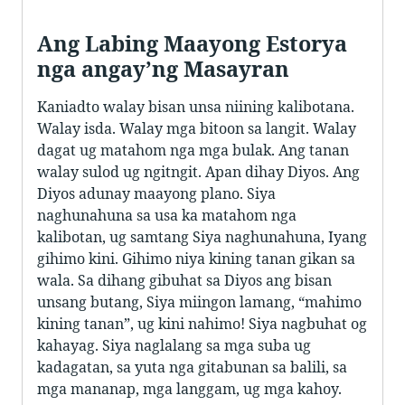
Ang Labing Maayong Estorya
nga angay’ng Masayran
Kaniadto walay bisan unsa niining kalibotana.
Walay isda. Walay mga bitoon sa langit. Walay
dagat ug matahom nga mga bulak. Ang tanan
walay sulod ug ngitngit. Apan dihay Diyos. Ang
Diyos adunay maayong plano. Siya
naghunahuna sa usa ka matahom nga
kalibotan, ug samtang Siya naghunahuna, Iyang
gihimo kini. Gihimo niya kining tanan gikan sa
wala. Sa dihang gibuhat sa Diyos ang bisan
unsang butang, Siya miingon lamang, “mahimo
kining tanan”, ug kini nahimo! Siya nagbuhat og
kahayag. Siya naglalang sa mga suba ug
kadagatan, sa yuta nga gitabunan sa balili, sa
mga mananap, mga langgam, ug mga kahoy.