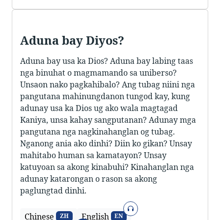
Aduna bay Diyos?
Aduna bay usa ka Dios? Aduna bay labing taas
nga binuhat o magmamando sa uniberso?
Unsaon nako pagkahibalo? Ang tubag niini nga
pangutana mahinungdanon tungod kay, kung
adunay usa ka Dios ug ako wala magtagad
Kaniya, unsa kahay sangputanan? Adunay mga
pangutana nga nagkinahanglan og tubag.
Nganong ania ako dinhi? Diin ko gikan? Unsay
mahitabo human sa kamatayon? Unsay
katuyoan sa akong kinabuhi? Kinahanglan nga
adunay katarongan o rason sa akong
paglungtad dinhi.
Sonido
Chinese
English
ZH
EN