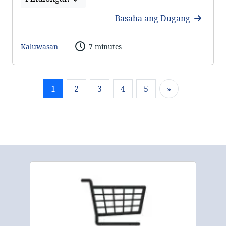
Basaha ang Dugang
Kaluwasan
7 minutes
1
2
3
4
5
»