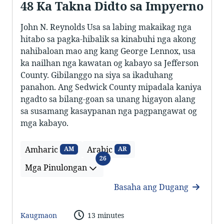
48 Ka Takna Didto sa Impyerno
John N. Reynolds Usa sa labing makaikag nga
hitabo sa pagka-hibalik sa kinabuhi nga akong
nahibaloan mao ang kang George Lennox, usa
ka nailhan nga kawatan og kabayo sa Jefferson
County. Gibilanggo na siya sa ikaduhang
panahon. Ang Sedwick County mipadala kaniya
ngadto sa bilang-goan sa unang higayon alang
sa susamang kasaypanan nga pagpangawat og
mga kabayo.
Amharic
Arabic
AM
AR
Mga Pinulongan
26
Mga Pinulongan
Basaha ang Dugang
Kaugmaon
13 minutes