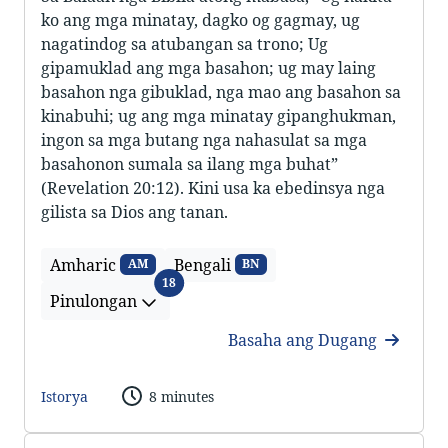
ko ang mga minatay, dagko og gagmay, ug
nagatindog sa atubangan sa trono; Ug
gipamuklad ang mga basahon; ug may laing
basahon nga gibuklad, nga mao ang basahon sa
kinabuhi; ug ang mga minatay gipanghukman,
ingon sa mga butang nga nahasulat sa mga
basahonon sumala sa ilang mga buhat”
(Revelation 20:12). Kini usa ka ebedinsya nga
gilista sa Dios ang tanan.
Amharic
Bengali
AM
BN
Pinulongan
18
Pinulongan
Basaha ang Dugang
Istorya
8 minutes