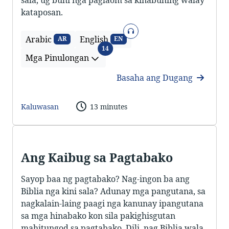
sala, ug buhi nga paglaom sa kinabuhing walay
kataposan.
Sonido
Arabic
English
AR
EN
Mga Pinulongan
14
Mga Pinulongan
Basaha ang Dugang
Kaluwasan
13 minutes
Ang Kaibug sa Pagtabako
Sayop baa ng pagtabako? Nag-ingon ba ang
Biblia nga kini sala? Adunay mga pangutana, sa
nagkalain-laing paagi nga kanunay ipangutana
sa mga hinabako kon sila pakighisgutan
mahitungod sa pagtabako. Dili, nag Biblia wala