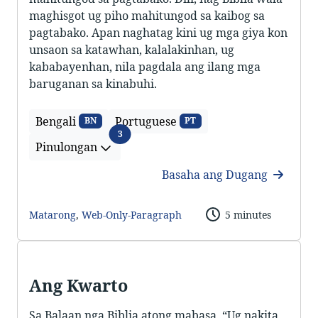
maghisgot ug piho mahitungod sa kaibog sa
pagtabako. Apan naghatag kini ug mga giya kon
unsaon sa katawhan, kalalakinhan, ug
kababayenhan, nila pagdala ang ilang mga
baruganan sa kinabuhi.
Bengali
Portuguese
BN
PT
Pinulongan
3
Pinulongan
Basaha ang Dugang
Matarong
,
Web-Only-Paragraph
5 minutes
Ang Kwarto
Sa Balaan nga Biblia atong mabasa, “Ug nakita