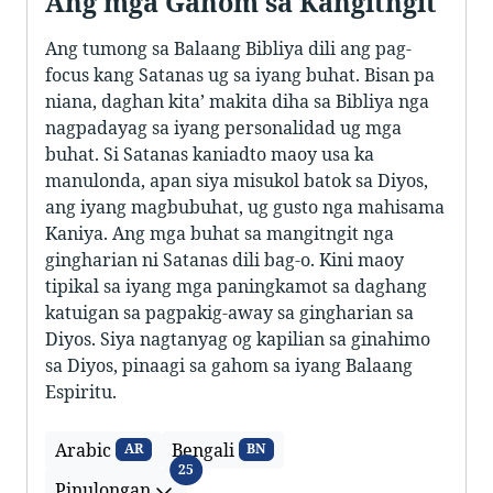
Ang mga Gahom sa Kangitngit
Ang tumong sa Balaang Bibliya dili ang pag-
focus kang Satanas ug sa iyang buhat. Bisan pa
niana, daghan kita’ makita diha sa Bibliya nga
nagpadayag sa iyang personalidad ug mga
buhat. Si Satanas kaniadto maoy usa ka
manulonda, apan siya misukol batok sa Diyos,
ang iyang magbubuhat, ug gusto nga mahisama
Kaniya. Ang mga buhat sa mangitngit nga
gingharian ni Satanas dili bag-o. Kini maoy
tipikal sa iyang mga paningkamot sa daghang
katuigan sa pagpakig-away sa gingharian sa
Diyos. Siya nagtanyag og kapilian sa ginahimo
sa Diyos, pinaagi sa gahom sa iyang Balaang
Espiritu.
Arabic
Bengali
AR
BN
Pinulongan
25
Pinulongan