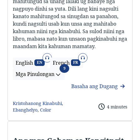
mahitungud sa unang lalaki ug babaye nga
nagpuyo dinhi sa yuta. Dili lang kini nagsulti
kanato mahitungod sa sinugdan sa panahon,
kundi nagsulti usab kun unsa ang mahitabo
kahuman niini nga kinabuhi. Sa sulod niini nga
libro, mabasa nato kun unsaon pagkinabuhi nga
maandam kita kahuman mamatay.
Sonido
Sonido
English
French
EN
FR
Mga Pinulongan
9
Mga Pinulongan
Basaha ang Dugang
Kristohanong Kinabuhi
,
4 minutes
Ebanghelyo
,
Color