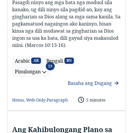
Pasagdi ninyo ang mga bata nga moduol sila
kanako, ug dili ninyo sila pagdid-an, kay ang
gingharian sa Dios alang sa mga sama kanila. Sa
pagkamatuod nagaingon ako kaninyo, bisan
kinsa nga dili modawat sa gingharian sa Dios
ingon sa usa ka bata, dili gayud siya makasulod
niini. (Marcos 10:13-16).
Arabic
Bengali
AR
BN
Pinulongan
13
Pinulongan
Basaha ang Dugang
Hesus
,
Web-Only-Paragraph
5 minutes
Ang Kahibulongang Plano sa