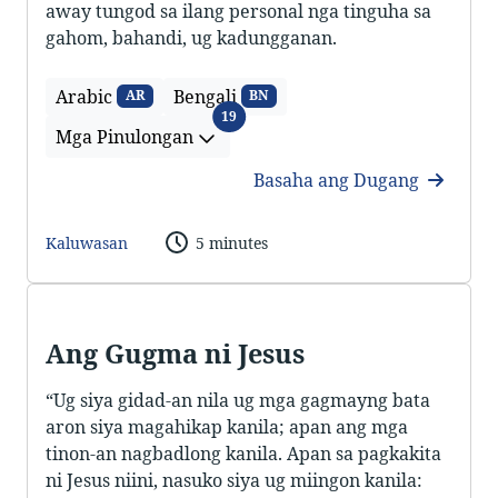
away tungod sa ilang personal nga tinguha sa
gahom, bahandi, ug kadungganan.
Arabic
Bengali
AR
BN
Mga Pinulongan
19
Mga Pinulongan
Basaha ang Dugang
Kaluwasan
5 minutes
Ang Gugma ni Jesus
“Ug siya gidad-an nila ug mga gagmayng bata
aron siya magahikap kanila; apan ang mga
tinon-an nagbadlong kanila. Apan sa pagkakita
ni Jesus niini, nasuko siya ug miingon kanila: