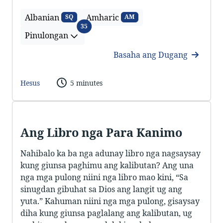
Albanian
Amharic
SQ
AM
Pinulongan
35
Pinulongan
Basaha ang Dugang
Hesus
5 minutes
Ang Libro nga Para Kanimo
Nahibalo ka ba nga adunay libro nga nagsaysay
kung giunsa paghimu ang kalibutan? Ang una
nga mga pulong niini nga libro mao kini, “Sa
sinugdan gibuhat sa Dios ang langit ug ang
yuta.” Kahuman niini nga mga pulong, gisaysay
diha kung giunsa paglalang ang kalibutan, ug