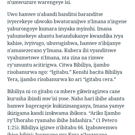
n'umwuzure warengeye isi.
Uwo hamwe n'abandi banditsi baranditse
ivyerekeye ubwoko bwatoranijwe n'Imana n'ingene
yaburongoye kumara imyaka myinshi. Imana
yahumekeye abantu batandukanye kwandika ivya
kahise, ivyivugo, ubuvugishwa, hamwe n'ibijanye
n'amasezerano y'Imana. Kubera ibi vyanditswe
vyahumetswe n'Imana, nta zina na rimwe
ry'umuntu acitirigwa. Citwa Bibiliya, ijambo
risobanurwa ngo: “Igitabu.” Kenshi bacita Bibiliya
Yera, ijambo risobanurwa ko ari “igitabu cera.”
Bibiliya ni co gitabu ca mbere gikwiragizwa cane
kurusha ibindi mw'isi yose. Naho hari ibihe abantu
bamwe bagerageje kukizimanganya, Imana yamye
ikizigama kandi izokwama ibikora. “Ariko Ijambo
ry'Uhoraho ryamaho ibihe bidashira.” (1 Petero
1:25). Bibiliya igizwe n'ibitabu 66. Igabuwemwo
ibice bibiri: Isezerano rya Kera n'Isezerano