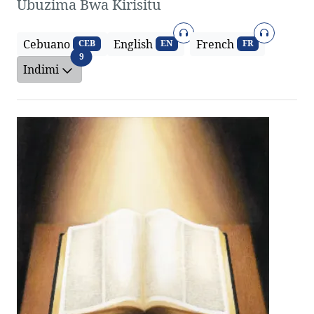
Ubuzima Bwa Kirisitu
Amajwi
Amajwi
Cebuano
English
French
CEB
EN
FR
Indimi
9
Indimi