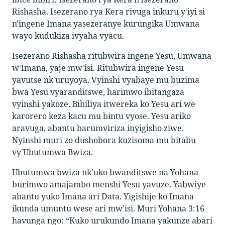
Rishasha. Isezerano rya Kera rivuga inkuru y'iyi si
n'ingene Imana yasezeranye kurungika Umwana
wayo kudukiza ivyaha vyacu.
Isezerano Rishasha ritubwira ingene Yesu, Umwana
w'Imana, yaje mw'isi. Ritubwira ingene Yesu
yavutse nk'uruyoya. Vyinshi vyabaye mu buzima
bwa Yesu vyaranditswe, harimwo ibitangaza
vyinshi yakoze. Bibiliya itwereka ko Yesu ari we
karorero keza kacu mu bintu vyose. Yesu ariko
aravuga, abantu barumviriza inyigisho ziwe.
Nyinshi muri zo dushobora kuzisoma mu bitabu
vy'Ubutumwa Bwiza.
Ubutumwa bwiza nk'uko bwanditswe na Yohana
burimwo amajambo menshi Yesu yavuze. Yabwiye
abantu yuko Imana ari Data. Yigishije ko Imana
ikunda umuntu wese ari mw'isi. Muri Yohana 3:16
havunga ngo: “Kuko urukundo Imana yakunze abari