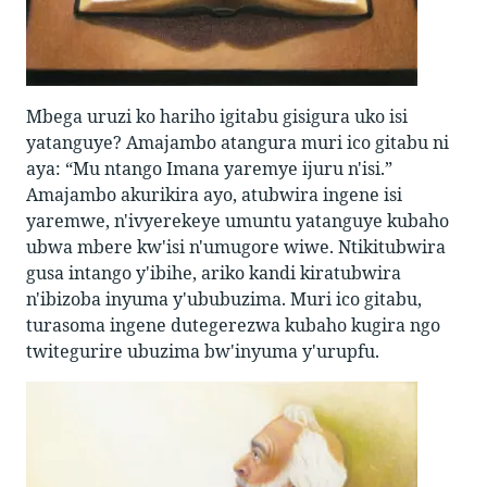
Mbega uruzi ko hariho igitabu gisigura uko isi
yatanguye? Amajambo atangura muri ico gitabu ni
aya: “Mu ntango Imana yaremye ijuru n'isi.”
Amajambo akurikira ayo, atubwira ingene isi
yaremwe, n'ivyerekeye umuntu yatanguye kubaho
ubwa mbere kw'isi n'umugore wiwe. Ntikitubwira
gusa intango y'ibihe, ariko kandi kiratubwira
n'ibizoba inyuma y'ububuzima. Muri ico gitabu,
turasoma ingene dutegerezwa kubaho kugira ngo
twitegurire ubuzima bw'inyuma y'urupfu.