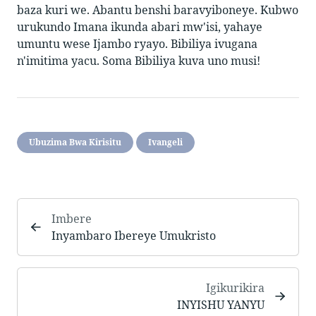
baza kuri we. Abantu benshi baravyiboneye. Kubwo
urukundo Imana ikunda abari mw'isi, yahaye
umuntu wese Ijambo ryayo. Bibiliya ivugana
n'imitima yacu. Soma Bibiliya kuva uno musi!
Ubuzima Bwa Kirisitu
Ivangeli
Imbere
Inyambaro Ibereye Umukristo
Igikurikira
INYISHU YANYU