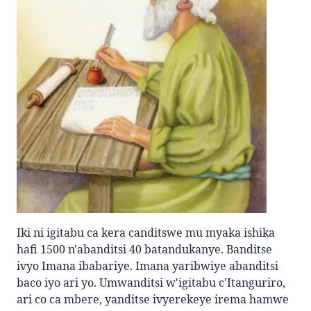
Iki ni igitabu ca kera canditswe mu myaka ishika
hafi 1500 n'abanditsi 40 batandukanye. Banditse
ivyo Imana ibabariye. Imana yaribwiye abanditsi
baco iyo ari yo. Umwanditsi w'igitabu c'Itanguriro,
ari co ca mbere, yanditse ivyerekeye irema hamwe