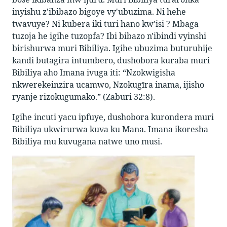
inyishu z'ibibazo bigoye vy'ubuzima. Ni hehe
twavuye? Ni kubera iki turi hano kw'isi ? Mbaga
tuzoja he igihe tuzopfa? Ibi bibazo n'ibindi vyinshi
birishurwa muri Bibiliya. Igihe ubuzima buturuhije
kandi butagira intumbero, dushobora kuraba muri
Bibiliya aho Imana ivuga iti: “Nzokwigisha
nkwerekeinzira ucamwo, Nzokugīra inama, ijisho
ryanje rizokugumako.” (Zaburi 32:8).
Igihe incuti yacu ipfuye, dushobora kurondera muri
Bibiliya ukwirurwa kuva ku Mana. Imana ikoresha
Bibiliya mu kuvugana natwe uno musi.