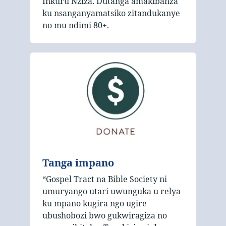
Inkuru Nziza. Dutanga amakibanza
ku nsanganyamatsiko zitandukanye
no mu ndimi 80+.
Tanga impano
“Gospel Tract na Bible Society ni
umuryango utari uwunguka u relya
ku mpano kugira ngo ugire
ubushobozi bwo gukwiragiza no