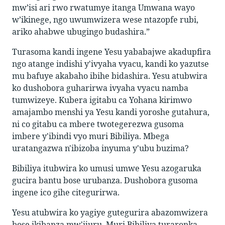
mw’isi ari rwo rwatumye itanga Umwana wayo
w’ikinege, ngo uwumwizera wese ntazopfe rubi,
ariko ahabwe ubugingo budashira.”
Turasoma kandi ingene Yesu yababajwe akadupfira
ngo atange indishi y'ivyaha vyacu, kandi ko yazutse
mu bafuye akabaho ibihe bidashira. Yesu atubwira
ko dushobora guharirwa ivyaha vyacu namba
tumwizeye. Kubera igitabu ca Yohana kirimwo
amajambo menshi ya Yesu kandi yoroshe gutahura,
ni co gitabu ca mbere twotegerezwa gusoma
imbere y'ibindi vyo muri Bibiliya. Mbega
uratangazwa n'ibizoba inyuma y'ubu buzima?
Bibiliya itubwira ko umusi umwe Yesu azogaruka
gucira bantu bose urubanza. Dushobora gusoma
ingene ico gihe citegurirwa.
Yesu atubwira ko yagiye gutegurira abazomwizera
bose ikibanza mw'ijuru. Muri Bibiliya turaronka