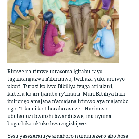
Rimwe na rimwe turasoma igitabu cayo
tugantangazwa n'ibirimwo, twibaza yuko ari ivyo
ukuri. Turazi ko ivyo Bibiliya ivuga ari ukuri,
kubera ko ari Ijambo ry'Imana. Muri Bibiliya hari
imirongo amajana n'amajana irimwo aya majambo
ngo: “Uku ni ko Uhoraho avuze.” Harimwo
ubuhanuzi bwinshi bwanditswe, mu nyuma
bugashika nk'uko bwavugishijwe.
Yesu yasezeraniye amahoro n'umunezero abo bose