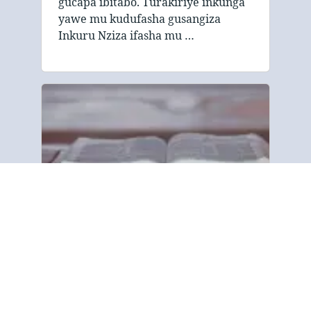
gucapa ibitabo. Turakiriye inkunga
yawe mu kudufasha gusangiza
Inkuru Nziza ifasha mu …
Ivyo Turi
“Gospel Tract na Bible Society
irashikijwe ku gusangiza ubutumwa
bwa Bibiliya bwo gukizwa ku bantu
bose kw’isi yose. Tuguma ku