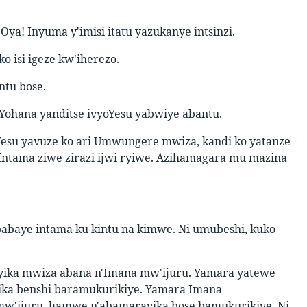
?
Oya! Inyuma y'imisi itatu yazukanye intsinzi.
o isi igeze kw'iherezo.
ntu bose.
Yohana yanditse ivyoYesu yabwiye abantu.
 Yesu yavuze ko ari Umwungere mwiza, kandi ko yatanze
ntama ziwe zirazi ijwi ryiwe. Azihamagara mu mazina
abaye intama ku kintu na kimwe. Ni umubeshi, kuko
ayika mwiza abana n'Imana mw'ijuru. Yamara yatewe
yika benshi baramukurikiye. Yamara Imana
 mw'ijuru, hamwe n'abamarayika bose bamukurikiye. Ni