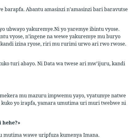
ye barapfa. Abantu amasinzi n’amasinzi bari baravutse
 yo ubwayo yakuremye.Ni yo yaremye ibintu vyose.
ntu vyose, n’ingene na wewe yakuremye mu buryo
 kandi izina ryose, riri mu rurimi urwo ari rwo rwose.
uko turi abayo. Ni Data wa twese ari mw'ijuru, kandi
duhumekera mu mazuru impwemu yayo, vyatumye natwe
u, kuko yo irapfa, yamara umutima uri muri twebwe ni
i hehe?»
 mu mutima wawe uripfuza kumenya Imana.