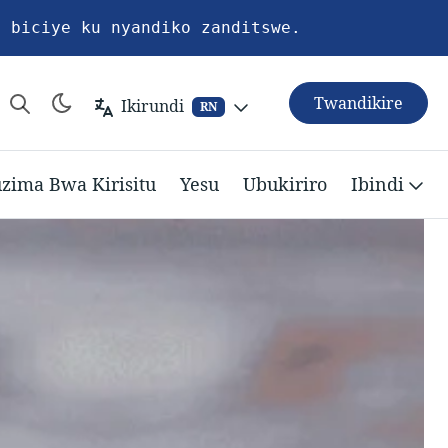
a biciye ku nyandiko zanditswe.
Twandikire
Ikirundi
RN
zima Bwa Kirisitu
Yesu
Ubukiriro
Ibindi