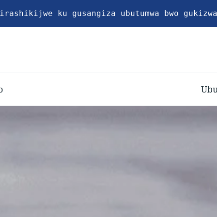
irashikijwe ku gusangiza ubutumwa bwo gukizw
o
Ubu