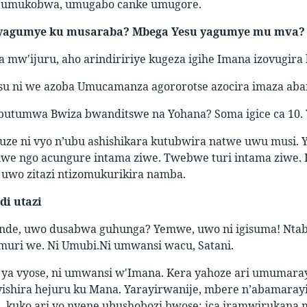
 umukobwa, umugabo canke umugore.
 yagumye ku musaraba? Mbega Yesu yagumye mu mva
a mw'ijuru, aho arindiririye kugeza igihe Imana izovugira k
su ni we azoba Umucamanza agororotse azocira imaza aba
butumwa Bwiza bwanditswe na Yohana? Soma igice ca 10. 
vuze ni vyo n’ubu ashishikara kutubwira natwe uwu musi.
we ngo acungure intama ziwe. Twebwe turi intama ziwe. I
 uwo zitazi ntizomukurikira namba.
di utazi
i nde, uwo dusabwa guhunga? Yemwe, uwo ni igisuma! Ntab
 muri we. Ni Umubi.Ni umwansi wacu, Satani.
 ya vyose, ni umwansi w'Imana. Kera yahoze ari umumar
yishira hejuru ku Mana. Yarayirwanije, mbere n’abamara
, kuko ari yo nyene ubushobozi bwose; ica iramwirukana