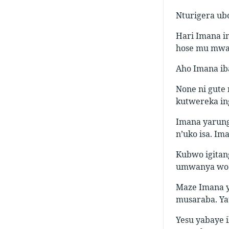
Nturigera ubo
Hari Imana im
hose mu mw
Aho Imana iba
None ni gute
kutwereka i
Imana yarung
n’uko isa. Im
Kubwo igitan
umwanya wo k
Maze Imana y
musaraba. Ya
Yesu yabaye i