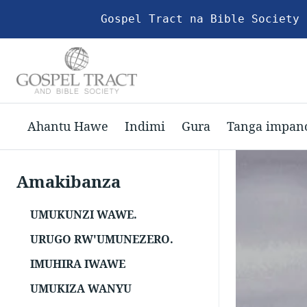
Gospel Tract na Bible Society 
Ahantu Hawe
Indimi
Gura
Tanga impan
Amakibanza
UMUKUNZI WAWE.
URUGO RW'UMUNEZERO.
IMUHIRA IWAWE
UMUKIZA WANYU