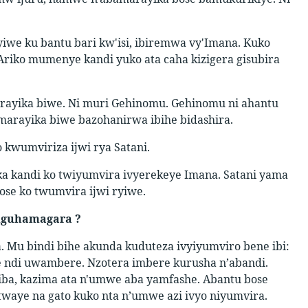
yiwe ku bantu bari kw'isi, ibiremwa vy'Imana. Kuko
riko mumenye kandi yuko ata caha kizigera gisubira
marayika biwe. Ni muri Gehinomu. Gehinomu ni ahantu
amarayika biwe bazohanirwa ibihe bidashira.
 kwumviriza ijwi rya Satani.
ka kandi ko twiyumvira ivyerekeye Imana. Satani yama
se ko twumvira ijwi ryiwe.
riguhamagara ?
a. Mu bindi bihe akunda kuduteza ivyiyumviro bene ibi:
 ndi uwambere. Nzotera imbere kurusha n’abandi.
iba, kazima ata n'umwe aba yamfashe. Abantu bose
twaye na gato kuko nta n’umwe azi ivyo niyumvira.