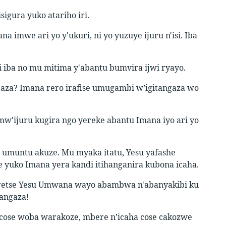
igura yuko atariho iri.
 imwe ari yo y'ukuri, ni yo yuzuye ijuru n'isi. Iba
i iba no mu mitima y'abantu bumvira ijwi ryayo.
baza? Imana rero irafise umugambi w’igitangaza wo
'ijuru kugira ngo yereke abantu Imana iyo ari yo
 umuntu akuze. Mu myaka itatu, Yesu yafashe
 yuko Imana yera kandi itihanganira kubona icaha.
raretse Yesu Umwana wayo abambwa n'abanyakibi ku
angaza!
ha cose woba warakoze, mbere n’icaha cose cakozwe