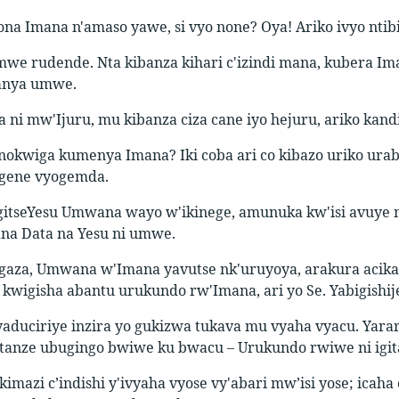
na Imana n'amaso yawe, si vyo none? Oya! Ariko ivyo ntibis
we rudende. Nta kibanza kihari c'izindi mana, kubera Imana
anya umwe.
 ni mw'Ijuru, mu kibanza ciza cane iyo hejuru, ariko kand
 nokwiga kumenya Imana? Iki coba ari co kibazo uriko ura
ngene vyogemda.
itseYesu Umwana wayo w'ikinege, amunuka kw'isi avuye mw
ana Data na Yesu ni umwe.
gaza, Umwana w'Imana yavutse nk'uruyoya, arakura acika
wigisha abantu urukundo rw'Imana, ari yo Se. Yabigishije
aduciriye inzira yo gukizwa tukava mu vyaha vyacu. Ya
tanze ubugingo bwiwe ku bwacu – Urukundo rwiwe ni igit
kimazi c’indishi y'ivyaha vyose vy'abari mw’isi yose; ica