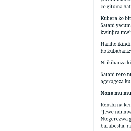
co gituma Sat
Kubera ko bi
Satani yacum
kwinjira mw'i
Hariho ikind
ho kubabariz
Ni ikibanza k
Satani rero 
agerageza ku
None mu mut
Kenshi na ken
“Jewe ndi mw
Ntegerezwa g
barabesha, n