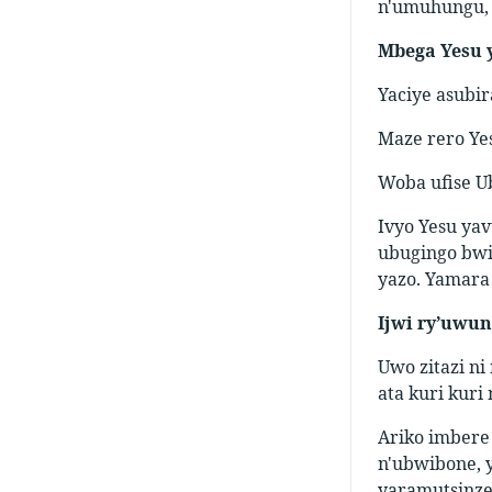
n'umuhungu,
Mbega Yesu
Yaciye asubir
Maze rero Ye
Woba ufise U
Ivyo Yesu ya
ubugingo bwi
yazo. Yamara
Ijwi ry’uwun
Uwo zitazi n
ata kuri kuri
Ariko imbere
n'ubwibone, 
yaramutsinze