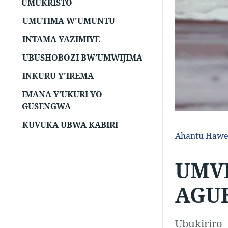
UMUKRISTO
UMUTIMA W'UMUNTU
INTAMA YAZIMIYE
UBUSHOBOZI BW’UMWIJIMA
INKURU Y'IREMA
IMANA Y’UKURI YO
GUSENGWA
KUVUKA UBWA KABIRI
Ahantu Haw
UMVI
AGU
Ubukiriro