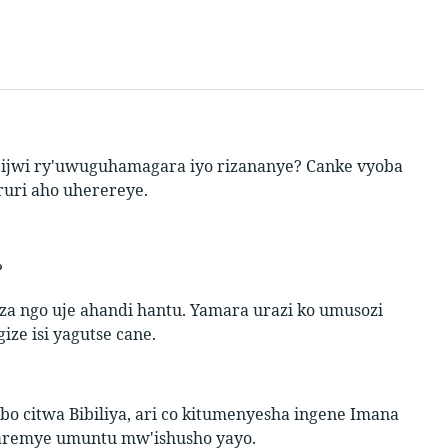
jwi ry'uwuguhamagara iyo rizananye? Canke vyoba
uri aho uherereye.
?
za ngo uje ahandi hantu. Yamara urazi ko umusozi
ize isi yagutse cane.
bo citwa Bibiliya, ari co kitumenyesha ingene Imana
yaremye umuntu mw'ishusho yayo.