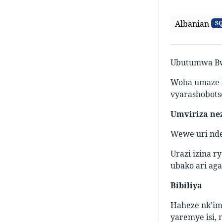
Albanian
S
Ubutumwa Bwi
Woba umaze 
vyarashobots
Umviriza nez
Wewe uri nde
Urazi izina 
ubako ari aga
Bibiliya
Haheze nk’imy
yaremye isi,