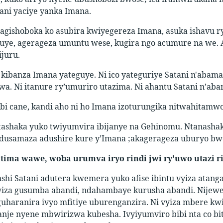
ani yaciye yanka Imana.
tagishoboka ko asubira kwiyegereza Imana, asuka ishavu r
uye, agerageza umuntu wese, kugira ngo acumure na we. A
juru.
i kibanza Imana yateguye. Ni ico yateguriye Satani n'aba
wa. Ni itanure ry’umuriro utazima. Ni ahantu Satani n’ab
ibi cane, kandi aho ni ho Imana izoturungika nitwahitamwo
ntashaka yuko twiyumvira ibijanye na Gehinomu. Ntanasha
dusamaza adushire kure y’Imana ;akagerageza uburyo bwo
ima wawe, woba urumva iryo rindi jwi ry'uwo utazi 
shi Satani adutera kwemera yuko afise ibintu vyiza atang
iza gusumba abandi, ndahambaye kurusha abandi. Nijewe
uharanira ivyo mfitiye uburenganzira. Ni vyiza mbere kw
anje nyene mbwirizwa kubesha. Ivyiyumviro bibi nta co bi