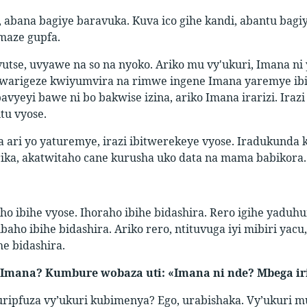
, abana bagiye baravuka. Kuva ico gihe kandi, abantu bagi
maze gupfa.
tse, uvyawe na so na nyoko. Ariko mu vy'ukuri, Imana ni
arigeze kwiyumvira na rimwe ingene Imana yaremye ibi
avyeyi bawe ni bo bakwise izina, ariko Imana irarizi. Irazi
ntu vyose.
ari yo yaturemye, irazi ibitwerekeye vyose. Iradukunda k
ika, akatwitaho cane kurusha uko data na mama babikora.
o ibihe vyose. Ihoraho ibihe bidashira. Rero igihe ya
aho ibihe bidashira. Ariko rero, ntituvuga iyi mibiri yac
e bidashira.
 Imana? Kumbure wobaza uti: «Imana ni nde? Mbega ir
ripfuza vy’ukuri kubimenya? Ego, urabishaka. Vy’ukuri