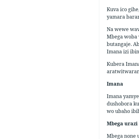
Kuva ico gihe
yamara bara
Na wewe wavu
Mbega woba w
butangaje. Ab
Imana izi ibi
Kubera Imana 
aratwitwarar
Imana
Imana yamyeh
dushobora kub
wo ubaho ibih
Mbega urazi
Mbega none u