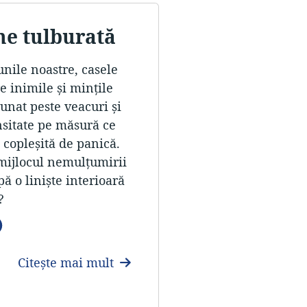
me tulburată
nile noastre, casele
e inimile şi minţile
sunat peste veacuri şi
nsitate pe măsură ce
 copleşită de panică.
n mijlocul nemulţumirii
pă o linişte interioară
?
Limbi
Citește mai mult