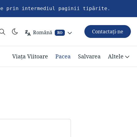
re prin intermediul paginii tipărite.
Contactați-ne
Română
RO
Viața Viitoare
Pacea
Salvarea
Altele