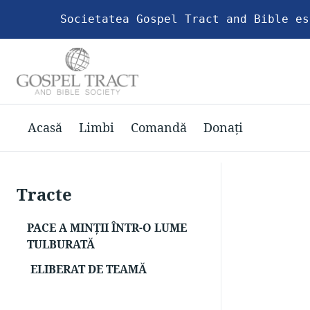
Societatea Gospel Tract and Bible es
Acasă
Limbi
Comandă
Donați
Tracte
PACE A MINŢII ÎNTR-O LUME
TULBURATĂ
ELIBERAT DE TEAMĂ