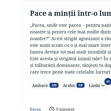
Pace a minţii într-o lu
„Pacea, unde este pacea – pentru naţiu
noastre şi pentru cele mai multe dintr
noastre?” Acest strigăt agonizant a ră
este auzit acum cu o şi mai mare inte
lumea devine tot mai mult instabilă şi
Este acesta şi strigătul inimii tale? Î
şi tulburării dominante, tânjeşti tu du
care trece peste toate celelalte lucruri
44
Amharic
Arabic
Limbi
AM
AR
Pacea
9 minutes