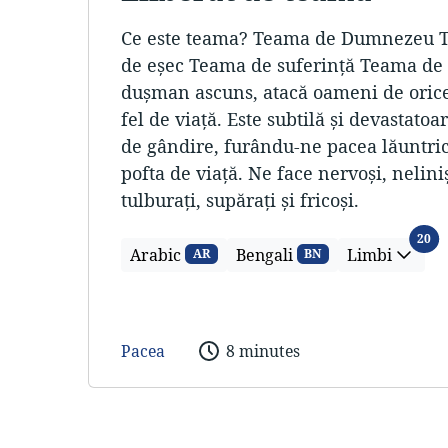
Ce este teama? Teama de Dumnezeu T
de eşec Teama de suferinţă Teama de
duşman ascuns, atacă oameni de orice 
fel de viaţă. Este subtilă şi devastatoa
de gândire, furându-ne pacea lăuntri
pofta de viaţă. Ne face nervoşi, neliniş
tulburaţi, supăraţi şi fricoşi.
Li
20
Arabic
Bengali
Limbi
AR
BN
Pacea
8 minutes