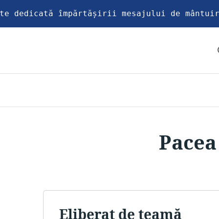
te dedicată împărtășirii mesajului de mântui
Pacea
Eliberat de teamă