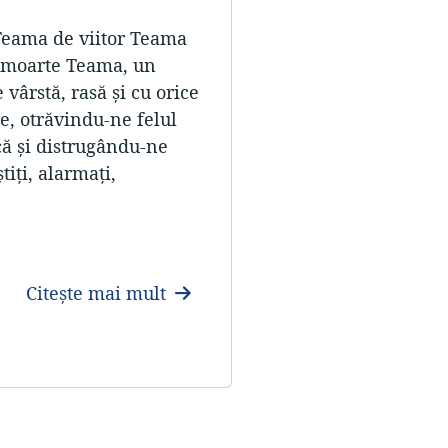
eama de viitor Teama
 moarte Teama, un
vârstă, rasă şi cu orice
re, otrăvindu-ne felul
că şi distrugându-ne
tiţi, alarmaţi,
mbi
Citește mai mult