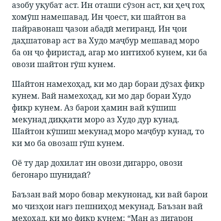
азобу уқубат аст. Ин оташи сӯзон аст, ки ҳеҷ гоҳ
хомӯш намешавад. Ин ҷоест, ки шайтон ва
пайравонаш ҷазои абадӣ мегиранд. Ин ҷои
даҳшатовар аст ва Худо маҷбур мешавад моро
ба он ҷо фиристад, агар мо интихоб кунем, ки ба
овози шайтон гӯш кунем.
Шайтон намехоҳад, ки мо дар бораи дӯзах фикр
кунем. Вай намехоҳад, ки мо дар бораи Худо
фикр кунем. Аз барои ҳамин вай кӯшиш
мекунад диққати моро аз Худо дур кунад.
Шайтон кӯшиш мекунад моро маҷбур кунад, то
ки мо ба овозаш гӯш кунем.
Оё ту дар дохилат ин овози дигарро, овози
бегонаро шунидаӣ?
Баъзан вай моро бовар мекунонад, ки вай барои
мо чизҳои нағз пешниҳод мекунад. Баъзан вай
мехоҳад, ки мо фикр кунем: “Ман аз дигарон