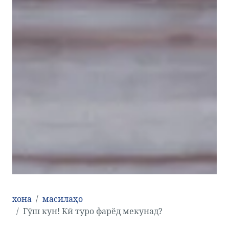
хона
масилаҳо
Гӯш кун! Кӣ туро фарёд мекунад?