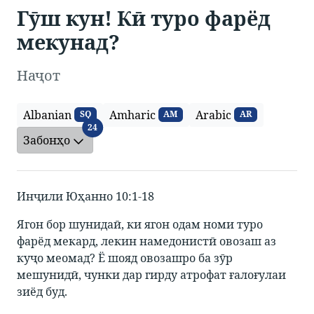
Гӯш кун! Кӣ туро фарёд
мекунад?
Наҷот
Albanian
Amharic
Arabic
SQ
AM
AR
Забонҳо
24
Забонҳо
Инҷили Юҳанно 10:1-18
Ягон бор шунидаӣ, ки ягон одам номи туро
фарёд мекард, лекин намедонистӣ овозаш аз
куҷо меомад? Ё шояд овозашро ба зӯр
мешунидӣ, чунки дар гирду атрофат ғалоғулаи
зиёд буд.