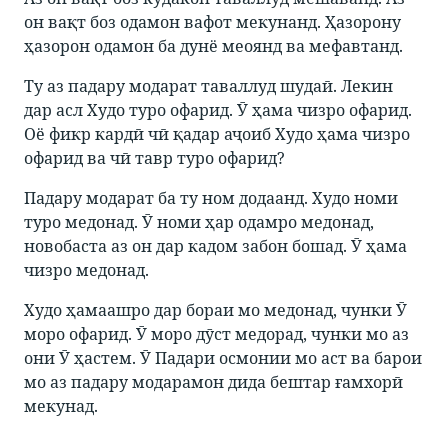
он вақт боз одамон вафот мекунанд. Ҳазорону
ҳазорон одамон ба дунё меоянд ва мефавтанд.
Ту аз падару модарат таваллуд шудаӣ. Лекин
дар асл Худо туро офарид. Ӯ ҳама чизро офарид.
Оё фикр кардӣ чӣ қадар аҷоиб Худо ҳама чизро
офарид ва чӣ тавр туро офарид?
Падару модарат ба ту ном додаанд. Худо номи
туро медонад. Ӯ номи ҳар одамро медонад,
новобаста аз он дар кадом забон бошад. Ӯ ҳама
чизро медонад.
Худо ҳамаашро дар бораи мо медонад, чунки Ӯ
моро офарид. Ӯ моро дӯст медорад, чунки мо аз
они Ӯ ҳастем. Ӯ Падари осмонии мо аст ва барои
мо аз падару модарамон дида бештар ғамхорӣ
мекунад.