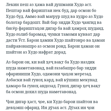
Лекин пеш аз ҳама вай душмани Худо аст.
Пештар вай фариштаи нек буд, дар осмон бо
Худо буд. Аммо вай мағрур шуд ва худро аз Худо
болотар бардошт. Вай бар зидди Худо ҷангид ва
бисёр фариштаҳои дигар ба вай ҳамроҳ шуданд.
Худо ғолиб баромад, чунки тамоми қувват дар
дасти Ӯст. Барои ҳамин Худо шайтонро ва ҳамаи
пайравонашро аз осмон ронд. Барои ҳамаи он
шайтон аз Худо нафрат дорад.
Аз барои он, ки вай ҳеҷ вақт ба Худо наздик
шуда наметавонад, вай ғазабашро бар зидди
офариниши Худо, одамони ҷаҳон мерезад.
Азбаски вай гуноҳ кард, вай кӯшиш мекунад
ҳамаро ба гуноҳ андозад. Гуноҳ дигар ҳеҷ вақт
ба осмон дохил шуда наметавонад.
Ҷои дигар ҳаст, ҷое, ки Худо барои шайтон ва
девҳояш офарид. Ин дӯзах аст. Дӯзах ин ҷои