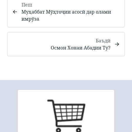
Пеш
Муҳаббат Мӯҳтоҷии асосӣ дар олами
имрӯза
Баъдӣ
Осмон Хонаи Абадии Ту?