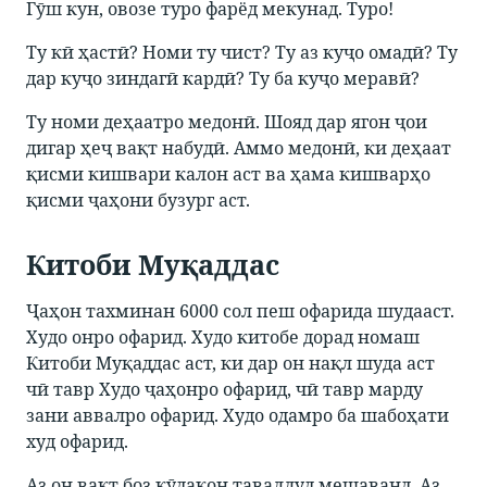
Гӯш кун, овозе туро фарёд мекунад. Туро!
Ту кӣ ҳастӣ? Номи ту чист? Ту аз куҷо омадӣ? Ту
дар куҷо зиндагӣ кардӣ? Ту ба куҷо меравӣ?
Ту номи деҳаатро медонӣ. Шояд дар ягон ҷои
дигар ҳеҷ вақт набудӣ. Аммо медонӣ, ки деҳаат
қисми кишвари калон аст ва ҳама кишварҳо
қисми ҷаҳони бузург аст.
Китоби Муқаддас
Ҷаҳон тахминан 6000 сол пеш офарида шудааст.
Худо онро офарид. Худо китобе дорад номаш
Китоби Муқаддас аст, ки дар он нақл шуда аст
чӣ тавр Худо ҷаҳонро офарид, чӣ тавр марду
зани аввалро офарид. Худо одамро ба шабоҳати
худ офарид.
Аз он вақт боз кӯдакон таваллуд мешаванд. Аз