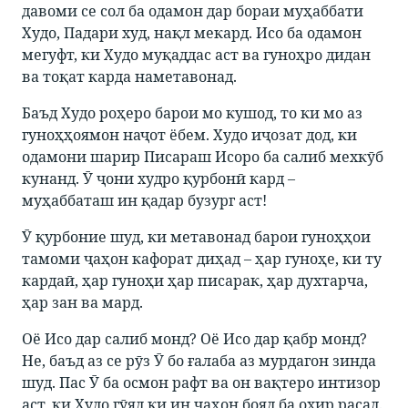
давоми се сол ба одамон дар бораи муҳаббати
Худо, Падари худ, нақл мекард. Исо ба одамон
мегуфт, ки Худо муқаддас аст ва гуноҳро дидан
ва тоқат карда наметавонад.
Баъд Худо роҳеро барои мо кушод, то ки мо аз
гуноҳҳоямон наҷот ёбем. Худо иҷозат дод, ки
одамони шарир Писараш Исоро ба салиб мехкӯб
кунанд. Ӯ ҷони худро қурбонӣ кард –
муҳаббаташ ин қадар бузург аст!
Ӯ қурбоние шуд, ки метавонад барои гуноҳҳои
тамоми ҷаҳон кафорат диҳад – ҳар гуноҳе, ки ту
кардаӣ, ҳар гуноҳи ҳар писарак, ҳар духтарча,
ҳар зан ва мард.
Оё Исо дар салиб монд? Оё Исо дар қабр монд?
Не, баъд аз се рӯз Ӯ бо ғалаба аз мурдагон зинда
шуд. Пас Ӯ ба осмон рафт ва он вақтеро интизор
аст, ки Худо гӯяд ки ин ҷаҳон бояд ба охир расад.