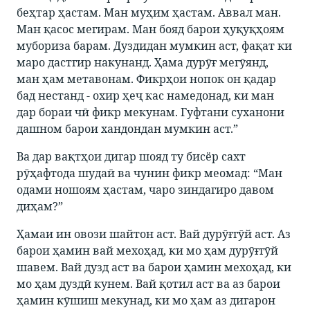
беҳтар ҳастам. Ман муҳим ҳастам. Аввал ман.
Ман қасос мегирам. Ман бояд барои ҳуқуқҳоям
мубориза барам. Дуздидан мумкин аст, фақат ки
маро дастгир накунанд. Ҳама дурӯғ мегӯянд,
ман ҳам метавонам. Фикрҳои нопок он қадар
бад нестанд - охир ҳеҷ кас намедонад, ки ман
дар бораи чӣ фикр мекунам. Гуфтани суханони
дашном барои хандондан мумкин аст.”
Ва дар вақтҳои дигар шояд ту бисёр сахт
рӯҳафтода шудаӣ ва чунин фикр меомад: “Ман
одами ношоям ҳастам, чаро зиндагиро давом
диҳам?”
Ҳамаи ин овози шайтон аст. Вай дурӯғгӯй аст. Аз
барои ҳамин вай мехоҳад, ки мо ҳам дурӯғгӯй
шавем. Вай дузд аст ва барои ҳамин мехоҳад, ки
мо ҳам дуздӣ кунем. Вай қотил аст ва аз барои
ҳамин кӯшиш мекунад, ки мо ҳам аз дигарон