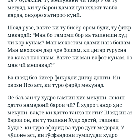
ба Ӯ бубахшӣ. Ту мешунавӣ чӣ тавр Ӯ ба ту
мегӯяд, ки ту барои ҳамаи гуноҳҳоят тавба
карда, онҳоро эътироф кунӣ.
Шояд рӯзе, вақте ки ту бисёр ором будӣ, ту фикр
мекардӣ: “Ман бо тамоми бор ва ташвиши худ
чӣ кор кунам? Ман мехостам одами нағз бошам.
Ман мехоҳам дар ҷое бошам, ки дигар гурусна
ва касал набошам. Вақте ки ман вафот кунам, бо
ман чӣ мешавад?”
Ва шояд боз бисёр фикрҳои дигар доштӣ. Ин
овози Исо аст, ки туро фарёд мекунад.
Оё баъзан ту худро ғамгин ҳис мекунӣ, лекин
ҳатто намедонӣ барои чӣ? Ё худро танҳо ҳис
мекунӣ, вақте ки ҳатто танҳо нестӣ? Шояд ин аз
барои он, ки ту ташнаи Худо ҳастӣ, ташнаи
Худое, ки туро офарид ва туро дӯст медорад. Ӯ
чӯпоне аст, ки гӯсфандони гумшудаи худро