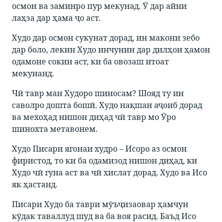
осмон ва заминро пур мекунад. Ӯ дар айни
лаҳза дар ҳама ҷо аст.
Худо дар осмон сукунат дорад, ин макони зебо
дар боло, лекин Худо инчунин дар дилҳои ҳамон
одамоне сокин аст, ки ба овозаш итоат
мекунанд.
Чӣ тавр ман Худоро шиносам? Шояд ту ин
саволро дошта бошӣ. Худо нақшаи аҷоиб дорад
ва мехоҳад нишон диҳад чӣ тавр мо Ӯро
шинохта метавонем.
Худо Писари ягонаи худро – Исоро аз осмон
фиристод, то ки ба одамизод нишон диҳад, ки
Худо чӣ гуна аст ва чӣ хислат дорад. Худо ва Исо
як ҳастанд.
Писари Худо ба таври мӯъҷизаовар ҳамчун
кӯдак таваллуд шуд ва ба воя расид. Баъд Исо