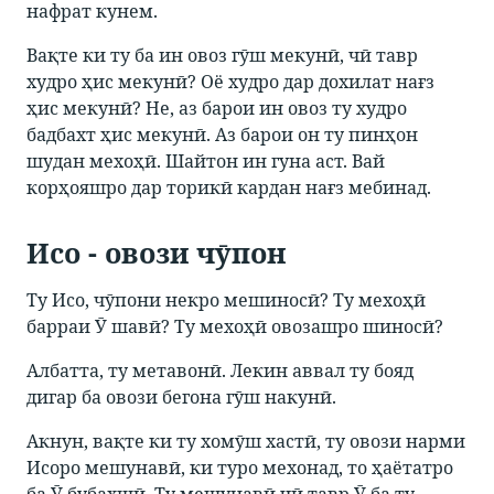
нафрат кунем.
Вақте ки ту ба ин овоз гӯш мекунӣ, чӣ тавр
худро ҳис мекунӣ? Оё худро дар дохилат нағз
ҳис мекунӣ? Не, аз барои ин овоз ту худро
бадбахт ҳис мекунӣ. Аз барои он ту пинҳон
шудан мехоҳӣ. Шайтон ин гуна аст. Вай
корҳояшро дар торикӣ кардан нағз мебинад.
Исо - овози чӯпон
Ту Исо, чӯпони некро мешиносӣ? Ту мехоҳӣ
барраи Ӯ шавӣ? Ту мехоҳӣ овозашро шиносӣ?
Албатта, ту метавонӣ. Лекин аввал ту бояд
дигар ба овози бегона гӯш накунӣ.
Акнун, вақте ки ту хомӯш хастӣ, ту овози нарми
Исоро мешунавӣ, ки туро мехонад, то ҳаётатро