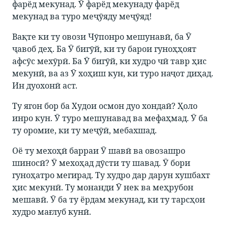
фарёд мекунад. Ӯ фарёд мекунаду фарёд
мекунад ва туро меҷӯяду меҷӯяд!
Вақте ки ту овози Чӯпонро мешунавӣ, ба Ӯ
ҷавоб деҳ. Ба Ӯ бигӯй, ки ту барои гуноҳҳоят
афсӯс мехӯрӣ. Ба Ӯ бигӯй, ки худро чӣ тавр ҳис
мекунӣ, ва аз Ӯ хоҳиш кун, ки туро наҷот диҳад.
Ин дуохонӣ аст.
Ту ягон бор ба Худои осмон дуо хондаӣ? Ҳоло
инро кун. Ӯ туро мешунавад ва мефаҳмад. Ӯ ба
ту оромие, ки ту меҷӯӣ, мебахшад.
Оё ту мехоҳӣ барраи Ӯ шавӣ ва овозашро
шиносӣ? Ӯ мехоҳад дӯсти ту шавад. Ӯ бори
гуноҳатро мегирад. Ту худро дар дарун хушбахт
ҳис мекунӣ. Ту монанди Ӯ нек ва меҳрубон
мешавӣ. Ӯ ба ту ёрдам мекунад, ки ту тарсҳои
худро мағлуб кунӣ.