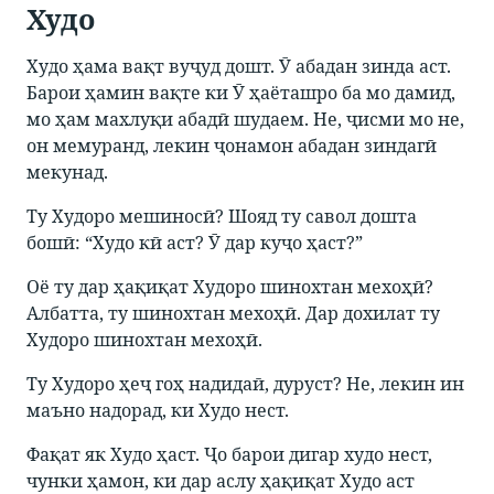
Худо
Худо ҳама вақт вуҷуд дошт. Ӯ абадан зинда аст.
Барои ҳамин вақте ки Ӯ ҳаёташро ба мо дамид,
мо ҳам махлуқи абадӣ шудаем. Не, ҷисми мо не,
он мемуранд, лекин ҷонамон абадан зиндагӣ
мекунад.
Ту Худоро мешиносӣ? Шояд ту савол дошта
бошӣ: “Худо кӣ аст? Ӯ дар куҷо ҳаст?”
Оё ту дар ҳақиқат Худоро шинохтан мехоҳӣ?
Албатта, ту шинохтан мехоҳӣ. Дар дохилат ту
Худоро шинохтан мехоҳӣ.
Ту Худоро ҳеҷ гоҳ надидаӣ, дуруст? Не, лекин ин
маъно надорад, ки Худо нест.
Фақат як Худо ҳаст. Ҷо барои дигар худо нест,
чунки ҳамон, ки дар аслу ҳақиқат Худо аст