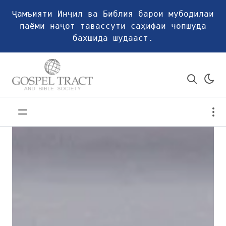
Ҷамъияти Инҷил ва Библия барои мубодилаи
паёми наҷот тавассути саҳифаи чопшуда
бахшида шудааст.