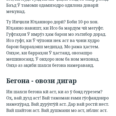
Баъд Ӯ тамоми одамизодро одилона доварӣ
мекунад.
Ту Инҷили Юҳанноро дорӣ? Боби 10-ро хон.
Юҳанно навишт, ки Исо ба мардум чӣ мегуфт.
Гуфтаҳои Ӯ имрӯз ҳам барои мо эътибор дорад.
Исо гуфт, ки Ӯ чӯпони нек аст ва ҷони худро
барои барраҳояш медиҳад. Мо рама ҳастем.
Онҳое, ки барраҳои Ӯ ҳастанд, овозашро
мешиносанд. Ӯ онҳоро ном ба ном мехонад.
Онҳо аз ақиби шахси бегона намераванд.
Бегона - овози дигар
Ин шахси бегона кӣ аст, ки аз ӯ бояд гурезем?
Оҳ, вай дузд аст! Вай тамоман ғами гӯсфандонро
намехӯрад. Вай дурӯғгӯй аст. Дар вай ростӣ нест.
Вай шайтон аст. Вай душмани мо аст, иблис аст.