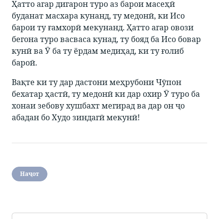
Ҳатто агар дигарон туро аз барои масеҳӣ
буданат масхара кунанд, ту медонӣ, ки Исо
барои ту ғамхорӣ мекунанд. Ҳатто агар овози
бегона туро васваса кунад, ту бояд ба Исо бовар
кунӣ ва Ӯ ба ту ёрдам медиҳад, ки ту ғолиб
бароӣ.
Вақте ки ту дар дастони меҳрубони Чӯпон
бехатар ҳастӣ, ту медонӣ ки дар охир Ӯ туро ба
хонаи зебову хушбахт мегирад ва дар он ҷо
абадан бо Худо зиндагӣ мекунӣ!
Наҷот