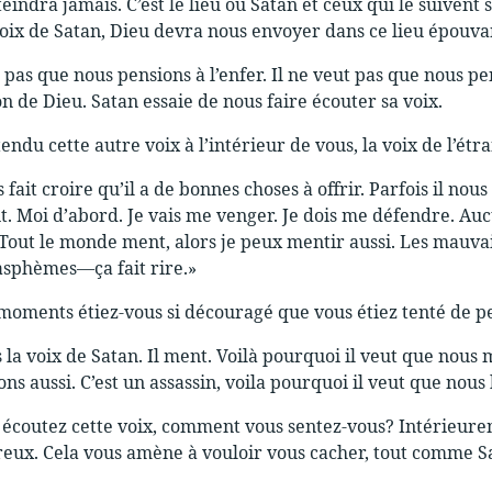
teindra jamais. C’est le lieu où Satan et ceux qui le suivent
voix de Satan, Dieu devra nous envoyer dans ce lieu épouva
 pas que nous pensions à l’enfer. Il ne veut pas que nous pe
on de Dieu. Satan essaie de nous faire écouter sa voix.
endu cette autre voix à l’intérieur de vous, la voix de l’étr
s fait croire qu’il a de bonnes choses à offrir. Parfois il no
t. Moi d’abord. Je vais me venger. Je dois me défendre. A
Tout le monde ment, alors je peux mentir aussi. Les mauvais
asphèmes—ça fait rire.»
 moments étiez-vous si découragé que vous étiez tenté de pe
 la voix de Satan. Il ment. Voilà pourquoi il veut que nous m
ns aussi. C’est un assassin, voila pourquoi il veut que nous 
écoutez cette voix, comment vous sentez-vous? Intérieurem
ux. Cela vous amène à vouloir vous cacher, tout comme Sata