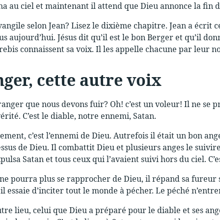
rna au ciel et maintenant il attend que Dieu annonce la fin 
angile selon Jean? Lisez le dixième chapitre. Jean a écrit c
us aujourd’hui. Jésus dit qu’il est le bon Berger et qu’il d
rebis connaissent sa voix. Il les appelle chacune par leur n
nger, cette autre voix
tranger que nous devons fuir? Oh! c’est un voleur! Il ne se
vérité. C’est le diable, notre ennemi, Satan.
ment, c’est l’ennemi de Dieu. Autrefois il était un bon ange
ssus de Dieu. Il combattit Dieu et plusieurs anges le suivire
xpulsa Satan et tous ceux qui l’avaient suivi hors du ciel. C
 ne pourra plus se rapprocher de Dieu, il répand sa fureur 
 il essaie d’inciter tout le monde à pécher. Le péché n’entre
utre lieu, celui que Dieu a préparé pour le diable et ses ange