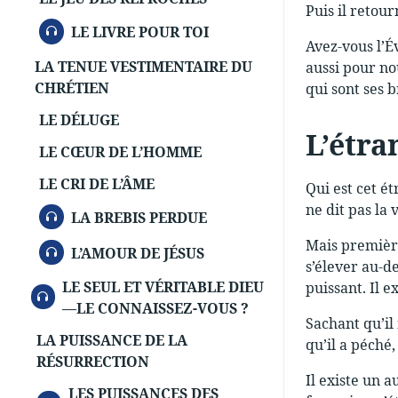
Puis il retou
AUDIO
LE LIVRE POUR TOI
Avez-vous l’Év
LA TENUE VESTIMENTAIRE DU
aussi pour no
CHRÉTIEN
qui sont ses b
LE DÉLUGE
L’étra
LE CŒUR DE L’HOMME
LE CRI DE L’ÂME
Qui est cet é
ne dit pas la 
AUDIO
LA BREBIS PERDUE
Mais première
AUDIO
L’AMOUR DE JÉSUS
s’élever au-de
LE SEUL ET VÉRITABLE DIEU
puissant. Il e
AUDIO
—LE CONNAISSEZ-VOUS ?
Sachant qu’il
LA PUISSANCE DE LA
qu’il a péché,
RÉSURRECTION
Il existe un a
LES PUISSANCES DES