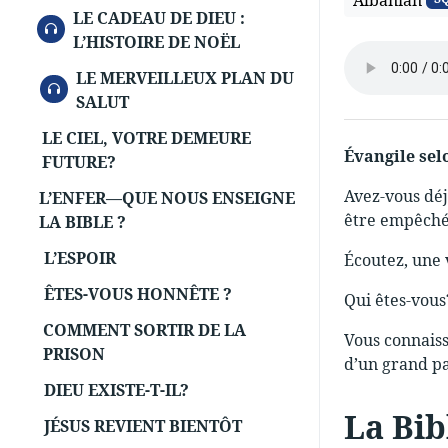
Albanian
LE CADEAU DE DIEU :
AUDIO
L’HISTOIRE DE NOËL
LE MERVEILLEUX PLAN DU
AUDIO
SALUT
LE CIEL, VOTRE DEMEURE
Évangile se
FUTURE?
Avez-vous déj
L’ENFER—QUE NOUS ENSEIGNE
être empêché 
LA BIBLE ?
L’ESPOIR
Écoutez, une 
ÊTES-VOUS HONNÊTE ?
Qui êtes-vou
COMMENT SORTIR DE LA
Vous connaisse
PRISON
d’un grand pa
DIEU EXISTE-T-IL?
La Bib
JÉSUS REVIENT BIENTÔT