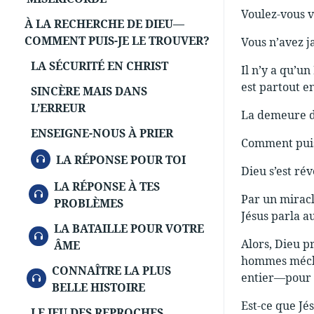
Voulez-vous v
À LA RECHERCHE DE DIEU—
COMMENT PUIS-JE LE TROUVER?
Vous n’avez ja
LA SÉCURITÉ EN CHRIST
Il n’y a qu’un
est partout 
SINCÈRE MAIS DANS
L’ERREUR
La demeure de 
ENSEIGNE-NOUS À PRIER
Comment puis
AUDIO
LA RÉPONSE POUR TOI
Dieu s’est rév
LA RÉPONSE À TES
AUDIO
Par un miracl
PROBLÈMES
Jésus parla a
LA BATAILLE POUR VOTRE
AUDIO
Alors, Dieu p
ÂME
hommes méchan
CONNAÎTRE LA PLUS
AUDIO
entier—pour t
BELLE HISTOIRE
Est-ce que Jés
LE JEU DES REPROCHES