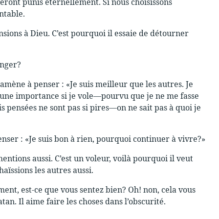
 seront punis éternellement. Si nous choisissons
ntable.
nsions à Dieu. C’est pourquoi il essaie de détourner
anger?
us amène à penser : «Je suis meilleur que les autres. Je
ucune importance si je vole—pourvu que je ne me fasse
 pensées ne sont pas si pires—on ne sait pas à quoi je
nser : «Je suis bon à rien, pourquoi continuer à vivre?»
entions aussi. C’est un voleur, voilà pourquoi il veut
haïssions les autres aussi.
ent, est-ce que vous sentez bien? Oh! non, cela vous
n. Il aime faire les choses dans l’obscurité.