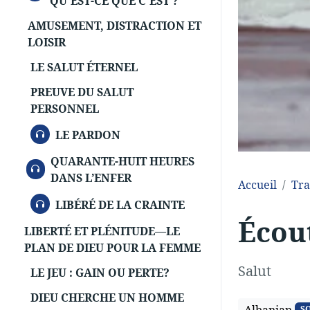
QU'EST-CE QUE C'EST ?
AMUSEMENT, DISTRACTION ET
LOISIR
LE SALUT ÉTERNEL
PREUVE DU SALUT
PERSONNEL
AUDIO
LE PARDON
QUARANTE-HUIT HEURES
AUDIO
DANS L’ENFER
Accueil
Tra
AUDIO
LIBÉRÉ DE LA CRAINTE
Écou
LIBERTÉ ET PLÉNITUDE—LE
PLAN DE DIEU POUR LA FEMME
Salut
LE JEU : GAIN OU PERTE?
DIEU CHERCHE UN HOMME
S