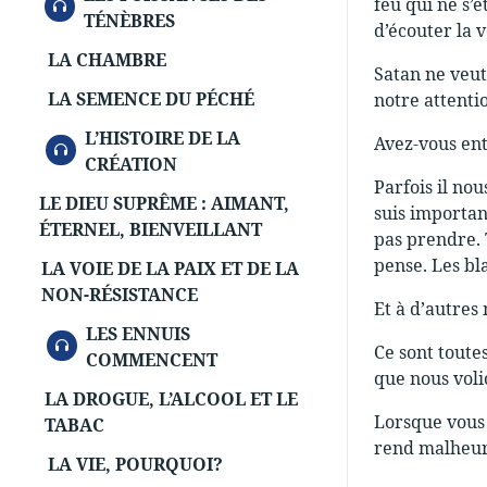
AUDIO
feu qui ne s’é
TÉNÈBRES
d’écouter la 
LA CHAMBRE
Satan ne veut
LA SEMENCE DU PÉCHÉ
notre attenti
L’HISTOIRE DE LA
Avez-vous ent
AUDIO
CRÉATION
Parfois il nou
LE DIEU SUPRÊME : AIMANT,
suis importan
ÉTERNEL, BIENVEILLANT
pas prendre. 
pense. Les bl
LA VOIE DE LA PAIX ET DE LA
NON-RÉSISTANCE
Et à d’autres
LES ENNUIS
AUDIO
Ce sont toutes
COMMENCENT
que nous volio
LA DROGUE, L’ALCOOL ET LE
Lorsque vous 
TABAC
rend malheure
LA VIE, POURQUOI?