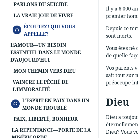
PARLONS DU SUICIDE
Il y a 6 000 
LA VRAIE JOIE DE VIVRE
premier homm
ÉCOUTEZ! QUI VOUS
Depuis ce tem
AUDIO
APPELLE?
sont morts.
L’AMOUR—UN BESOIN
Vous êtes né 
ESSENTIEL DANS LE MONDE
de quelle faç
D’AUJOURD’HUI
Vos parents v
MON CHEMIN VERS DIEU
sait tout sur 
VAINCRE LE PÉCHÉ DE
préoccupe in
L’IMMORALITÉ
Dieu
L’ESPRIT EN PAIX DANS UN
AUDIO
MONDE TROUBLÉ
Dieu a toujour
PAIX, LIBERTÉ, BONHEUR
éternellement
LA REPENTANCE—PORTE DE LA
Dieu? Vous vo
MISÉRICORDE