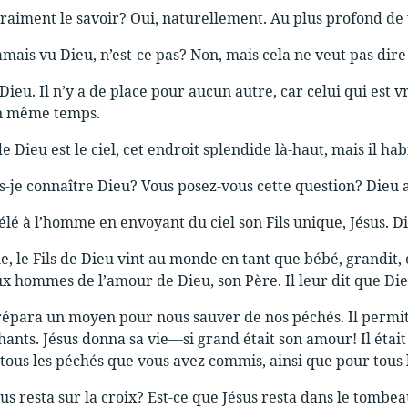
raiment le savoir? Oui, naturellement. Au plus profond de v
mais vu Dieu, n’est-ce pas? Non, mais cela ne veut pas dire q
 Dieu. Il n’y a de place pour aucun autre, car celui qui est vr
en même temps.
Dieu est le ciel, cet endroit splendide là-haut, mais il hab
-je connaître Dieu? Vous posez-vous cette question? Dieu
élé à l’homme en envoyant du ciel son Fils unique, Jésus. Di
e, le Fils de Dieu vint au monde en tant que bébé, grandit,
ux hommes de l’amour de Dieu, son Père. Il leur dit que Dieu
répara un moyen pour nous sauver de nos péchés. Il permit q
ts. Jésus donna sa vie—si grand était son amour! Il était
ous les péchés que vous avez commis, ainsi que pour tous
us resta sur la croix? Est-ce que Jésus resta dans le tombea