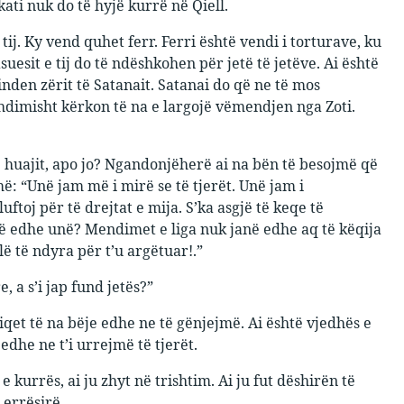
kati nuk do të hyjë kurrë në Qiell.
 tij. Ky vend quhet ferr. Ferri është vendi i torturave, ku
suesit e tij do të ndëshkohen për jetë të jetëve. Ai është
nden zërit të Satanait. Satanai do që ne të mos
zhdimisht kërkon të na e largojë vëmendjen nga Zoti.
 të huajit, apo jo? Ngandonjëherë ai na bën të besojmë që
: “Unë jam më i mirë se të tjerët. Unë jam i
oj për të drejtat e mija. S’ka asgjë të keqe të
jë edhe unë? Mendimet e liga nuk janë edhe aq të këqija
ë të ndyra për t’u argëtuar!.”
, a s’i jap fund jetës?”
piqet të na bëje edhe ne të gënjejmë. Ai është vjedhës e
dhe ne t’i urrejmë të tjerët.
 kurrës, ai ju zhyt në trishtim. Ai ju fut dëshirën të
 errësirë.