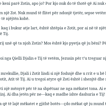
 keni parë Zotin, apo jo? Por kjo nuk do të thotë që Ai nuk 
m një Zot. Nuk mund të flitet për ndonjë tjetër, sepse vetëm
 të njëjtën kohë.
d kaq i bukur atje lart, është shtëpia e Zotit, por ai në të 
ë Tij.
rij unë që ta njoh Zotin? Mos është kjo pyetja që ju bëni? P
oi nga Qielli Djalin e Tij të vetëm, Jezusin për t’u treguar n
mrekullie, Djali i Zotit lindi si një foshnjë dhe u rrit e u b
tit, Atit të Tij. Ai u tregoi atyre që Zoti është i shenjtë 
jeti një mënyrë për të na shpëtuar ne nga mëkatet tona. Ai e
qinj. Ai dha jetën për ne—kaq e madhe ishte dashuria e Tij!
ua që të lajë mëkatet e gjithë botës—çdo mëkat që ju mund t