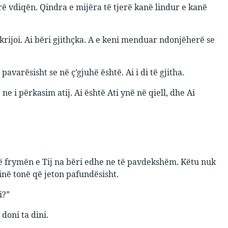
ë vdiqën. Qindra e mijëra të tjerë kanë lindur e kanë
u krijoi. Ai bëri gjithçka. A e keni menduar ndonjëherë se
pavarësisht se në ç’gjuhë është. Ai i di të gjitha.
 ne i përkasim atij. Ai është Ati ynë në qiell, dhe Ai
në frymën e Tij na bëri edhe ne të pavdekshëm. Këtu nuk
inë tonë që jeton pafundësisht.
i?”
 doni ta dini.