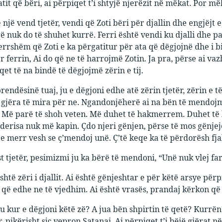
it që bëri, ai përpiqet t’i shtyjë njerëzit në mëkat. Por më
një vend tjetër, vendi që Zoti bëri për djallin dhe engjëjt e
që nuk do të shuhet kurrë. Ferri është vendi ku djalli dhe pa
errshëm që Zoti e ka përgatitur për ata që dëgjojnë dhe i bi
ferrin, Ai do që ne të harrojmë Zotin. Ja pra, përse ai va
et të na bindë të dëgjojmë zërin e tij.
brendësinë tuaj, ju e dëgjoni edhe atë zërin tjetër, zërin e
 gjëra të mira për ne. Ngandonjëherë ai na bën të mendojmë
Më parë të shoh veten. Më duhet të hakmerrem. Duhet të luft
derisa nuk më kapin. Çdo njeri gënjen, përse të mos gënje
 merr vesh se ç’mendoj unë. Ç’të keqe ka të përdorësh fjal
 tjetër, pesimizmi ju ka bërë të mendoni, “Unë nuk vlej fare
shtë zëri i djallit. Ai është gënjeshtar e për këtë arsye për
 që edhe ne të vjedhim. Ai është vrasës, prandaj kërkon që e
u kur e dëgjoni këtë zë? A jua bën shpirtin të qetë? Kurrën e
r, pikërisht siç vepron Satanai. Ai përpiqet t’i bëjë gjërat në