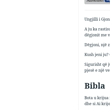
Ungjilli i Gjon
A ju ka rasti
dëgjonit me v
Dëgjoni, një z
Kush jeni ju?
Sigurisht që j
pjesë e një v
Bibla
Bota u krijua 
dhe si Ai krij