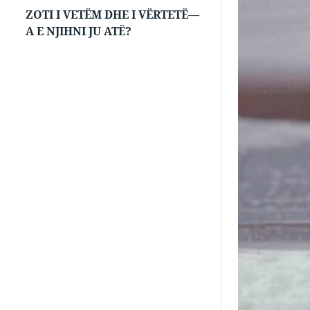
ZOTI I VETËM DHE I VËRTETË—
A E NJIHNI JU ATË?