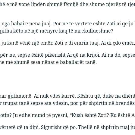
hë e më vonë lindën shumë fëmijë dhe shumë njerëz të tjer
 nga babai e nëna juaj. Por në të vërtetë është Zoti ai që j
të gjitha këto në një mënyrë kaq të mrekullueshme?
 ju kanë vënë një emër. Zoti e di emrin tuaj. Ai di çdo emër, 
 për ne, sepse është pikërisht Ai që na krijoi. Ai na do, sepse
ne më shumë sesa nënat e baballarët tanë.
tuar gjithmonë. Ai nuk vdes kurrë. Kështu që, duke na dhë
ër trupat tanë sepse ata vdesin, por për shpirtin në brendës
 Zotin? Ju edhe mund të pyesni, “Kush është Zoti? Ku është A
ërtetë që ta dini. Sigurisht që po. Thellë në shpirtin tuaj ju