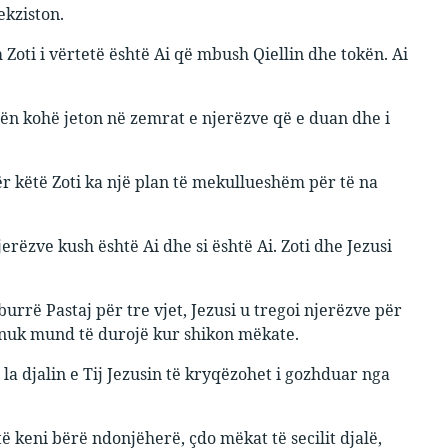
ekziston.
 Zoti i vërtetë është Ai që mbush Qiellin dhe tokën. Ai
njëtën kohë jeton në zemrat e njerëzve që e duan dhe i
ër këtë Zoti ka
një plan të mekullueshëm për të na
jerëzve kush është Ai dhe si është Ai. Zoti dhe Jezusi
ë burrë Pastaj për tre vjet, Jezusi u tregoi njerëzve për
dhe nuk mund të durojë kur shikon mëkate.
 la djalin e Tij Jezusin të kryqëzohet i gozhduar nga
ë keni bërë ndonjëherë, çdo mëkat të secilit djalë,