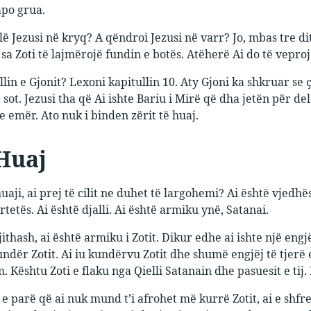
apo grua.
ë Jezusi në kryq? A qëndroi Jezusi në varr? Jo, mbas tre ditë
 sa Zoti të lajmërojë fundin e botës. Atëherë Ai do të veprojë
llin e Gjonit? Lexoni kapitullin 10. Aty Gjoni ka shkruar se
ot. Jezusi tha që Ai ishte Bariu i Mirë që dha jetën për delet
e emër. Ato nuk i binden zërit të huaj.
 Huaj
uaji, ai prej të cilit ne duhet të largohemi? Ai është vjedhës
tetës. Ai është djalli. Ai është armiku ynë, Satanai.
jithash, ai është armiku i Zotit. Dikur edhe ai ishte një eng
ndër Zotit. Ai iu kundërvu Zotit dhe shumë engjëj të tjerë e 
 Kështu Zoti e flaku nga Qielli Satanain dhe pasuesit e tij.
e parë që ai nuk mund t’i afrohet më kurrë Zotit, ai e shfren 