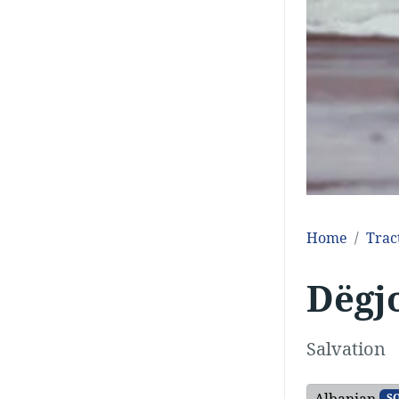
Home
Trac
Dëgjo
Salvation
Albanian
S