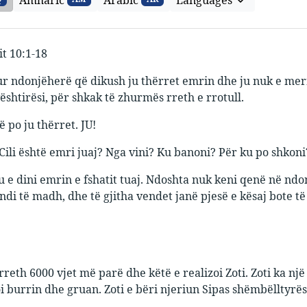
it 10:1-18
sur ndonjëherë që dikush ju thërret emrin dhe ju nuk e merr
ështirësi, për shkak të zhurmës rreth e rrotull.
ë po ju thërret. JU!
 Cili është emri juaj? Nga vini? Ku banoni? Për ku po shkoni
u e dini emrin e fshatit tuaj. Ndoshta nuk keni qenë në ndonj
endi të madh, dhe të gjitha vendet janë pjesë e kësaj bote t
rreth 6000 vjet më parë dhe këtë e realizoi Zoti. Zoti ka një 
oi burrin dhe gruan. Zoti e bëri njeriun Sipas shëmbëlltyrës 