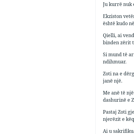
Ju kurrë nuk e
Ekziston vetë
është kudo në
Qielli, ai ven
binden zërit t
Si mund të ar
ndihmuar.
Zoti na e dërg
janë një.
Me anë të një 
dashurinë e Zo
Pastaj Zoti g
njerëzit e kë
Ai u sakrifik