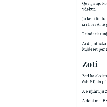
Që nga ajo ko
vdekur.
Ju keni lindur
si i bëri Ai 
Prindërit tuaj
Ai di gjithçka
kujdeset për 
Zoti
Zoti ka ekzis
është fjala p
A e njihni ju
A doni me të v