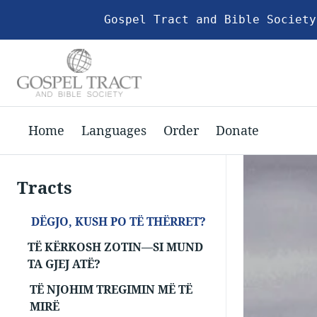
Gospel Tract and Bible Society
Home
Languages
Order
Donate
Tracts
DËGJO, KUSH PO TË THËRRET?
TË KËRKOSH ZOTIN—SI MUND
TA GJEJ ATË?
TË NJOHIM TREGIMIN MË TË
MIRË