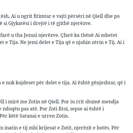
sh, Ai u ngrit fitimtar e vajti përsëri në Qiell dhe po
 si Gjykatësi i drejtë i të gjithë njerëzve.
 çfarë u tha Jezusi njerëzve. Çfarë ka thënë Ai mbetet
 e Tija. Ne jemi delet e Tija që e njohin zërin e Tij. Ai i
 e nuk kujdeset për delet e tija. Ai është gënjeshtar, që i
jëll i mirë me Zotin në Qiell. Por iu rrit shumë mendja
ndoqën pas atë. Por Zoti fitoi, sepse ai është i
 Për këtë Satanai e urren Zotin.
inatin e tij mbi krijesat e Zotit, njerëzit e botës. Për