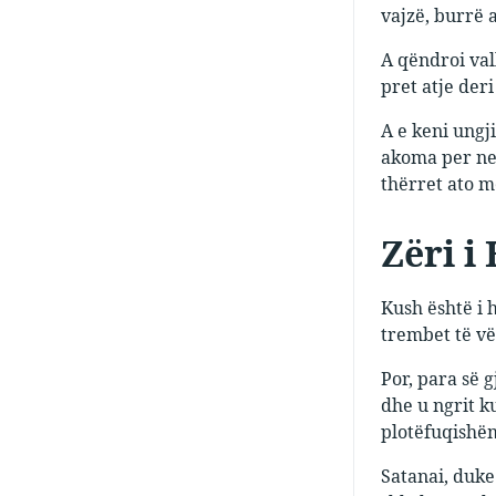
vajzë, burrë 
A qëndroi vall
pret atje deri
A e keni ungji
akoma per ne s
thërret ato m
Zëri i
Kush është i h
trembet të vër
Por, para së g
dhe u ngrit ku
plotëfuqishëm.
Satanai, duke 