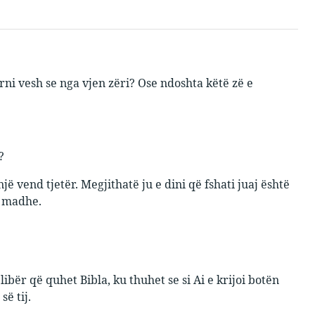
ni vesh se nga vjen zëri? Ose ndoshta këtë zë e
?
ë vend tjetër. Megjithatë ju e dini që fshati juaj është
ë madhe.
libër që quhet Bibla, ku thuhet se si Ai e krijoi botën
së tij.