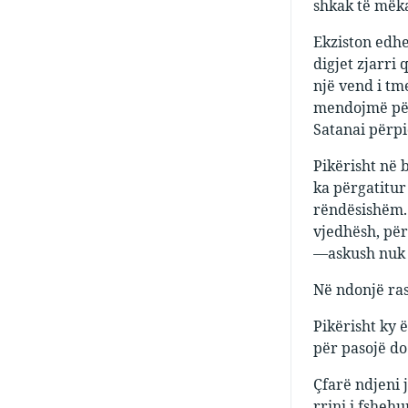
shkak të mëkat
Ekziston edhe 
digjet zjarri 
një vend i tm
mendojmë për 
Satanai përpiq
Pikërisht në 
ka përgatitur
rëndësishëm. 
vjedhësh, për
—askush nuk e
Në ndonjë rast
Pikërisht ky ë
për pasojë do
Çfarë ndjeni j
rrini i fshehu