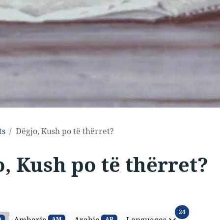
ts
Dëgjo, Kush po të thërret?
, Kush po të thërret?
Languages
24
Amharic
Arabic
Languages
Q
AM
AR