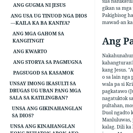
sila nahikatu
ANG GUGMA NI JESUS
gikan sa mga 
Pakigbisog h
ANG USA UG TINUOD NGA DIOS
mawad-an ka s
—KAILA KA BA KANIYA?
ANG MGA GAHOM SA
Ang Pa
KANGITNGIT
ANG KWARTO
Nakahunahuna
ANG STORYA SA PAGMUGNA
kahangturan?
kang Jesus. "
PAGSUGOD SA KASAMOK
o sa lain nga
UNSAY IMONG IKASULTI SA
wala pa si K
DRUGAS UG UBAN PANG MGA
pagkatawo (J
SALA SA KATILINGBAN?
nagatuktok sa
pultahan, mo
UNSA ANG GIKINAHANGLAN
Duol ngadto k
SA DIOS?
Manluluwas, p
UNSA ANG KINAHANGLAN
kalag. Dili k