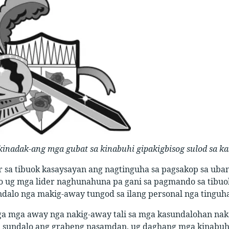
 kinadak-ang mga gubat sa kinabuhi gipakigbisog sulod sa ka
r sa tibuok kasaysayan ang nagtinguha sa pagsakop sa uba
g mga lider naghunahuna pa gani sa pagmando sa tibuok
undalo nga makig-away tungod sa ilang personal nga tingu
nga mga away nga nakig-away tali sa mga kasundalohan nak
sundalo ang grabeng nasamdan, ug daghang mga kinabuhi 