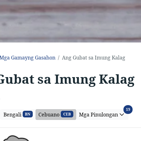
Mga Gamayng Gasahon
Ang Gubat sa Imung Kalag
Gubat sa Imung Kalag
n
Mga P
19
Bengali
Cebuano
Mga Pinulongan
BN
CEB