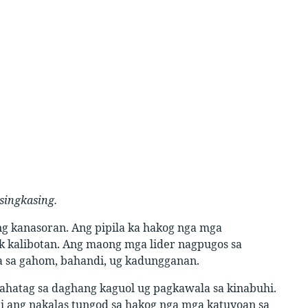
singkasing.
ng kanasoran. Ang pipila ka hakog nga mga
 kalibotan. Ang maong mga lider nagpugos sa
ha sa gahom, bahandi, ug kadungganan.
ahatag sa daghang kaguol ug pagkawala sa kinabuhi.
ang nakalas tungod sa hakog nga mga katuyoan sa