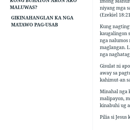
KONG BUHATON ARON AKO
imong Manunu
MALUWAS?
niyang mga s
(Ezekiel 18:21
GIKINAHANGLAN KA NGA
MATAWO PAG-USAB
Kung nagting
kaugalingon 
nga nalumos n
maglangan. L
nga naghatag 
Gisulat ni ap
away sa pagtu
kahimut-an s
Minahal nga k
malipayon, m
kinabuhi ug a
Pilia si Jesus