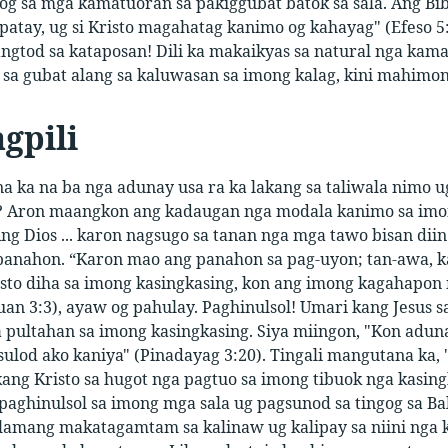
log sa mga kamatuoran sa pakiggubat batok sa sala. Ang Bi
patay, ug si Kristo magahatag kanimo og kahayag" (Efeso 5:
angtod sa kataposan! Dili ka makaikyas sa natural nga ka
a gubat alang sa kaluwasan sa imong kalag, kini mahimong
gpili
 ka na ba nga adunay usa ra ka lakang sa taliwala nimo 
 Aron maangkon ang kadaugan nga modala kanimo sa imon
Ang Dios ... karon nagsugo sa tanan nga mga tawo bisan di
 panahon. “Karon mao ang panahon sa pag-uyon; tan-awa, k
risto diha sa imong kasingkasing, kon ang imong kagahapo
uan 3:3), ayaw og pahulay. Paghinulsol! Umari kang Jesus
 pultahan sa imong kasingkasing. Siya miingon, "Kon adun
sulod ako kaniya" (Pinadayag 3:20). Tingali mangutana ka
ang Kristo sa hugot nga pagtuo sa imong tibuok nga kasin
aghinulsol sa imong mga sala ug pagsunod sa tingog sa Ba
a lamang makatagamtam sa kalinaw ug kalipay sa niini nga