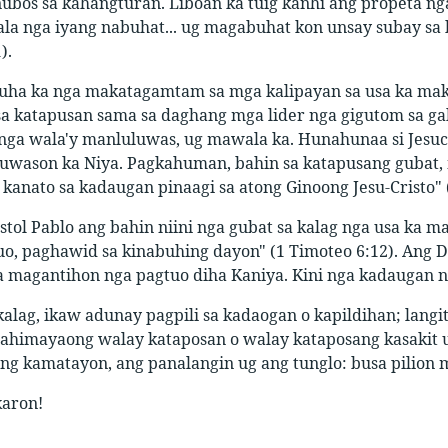
bos sa kahangturan. Liboan ka tuig kanhi ang propeta nga
ala nga iyang nabuhat... ug magabuhat kon unsay subay sa
).
uha ka nga makatagamtam sa mga kalipayan sa usa ka ma
sa katapusan sama sa daghang mga lider nga gigutom sa ga
ga wala'y manluluwas, ug mawala ka. Hunahunaa si Jesucri
uwason ka Niya. Pagkahuman, bahin sa katapusang gubat, 
kanato sa kadaugan pinaagi sa atong Ginoong Jesu-Cristo" 
ostol Pablo ang bahin niini nga gubat sa kalag nga usa ka
o, paghawid sa kinabuhing dayon" (1 Timoteo 6:12). Ang D
a magantihon nga pagtuo diha Kaniya. Kini nga kadaugan n
alag, ikaw adunay pagpili sa kadaogan o kapildihan; langi
ahimayaong walay kataposan o walay kataposang kasakit u
ng kamatayon, ang panalangin ug ang tunglo: busa pilion 
 karon!