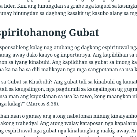
a lider. Kini ang hinungdan sa grabe nga kaguol sa kasin
dunay hinungdan sa daghang kasakit ug kasubo alang sa 
spiritohanong Gubat
sponsableng kalag nag-atubang og dagkong espirituwal ng
nag-away dako kaayo og importansya. Ang kapildihan sa us
hon sa iyang kinabuhi. Ang kapildihan sa gubat sa imong k
 ka na ba sa dili-malikayan nga mga sangpotanan sa usa k
 sa Gubat sa Kinabuhi? Ang gubat tali sa kinabuhi ug kama
ali sa kaugalingon, nga pagdumili sa kaugalingon ug gugma
Unsa man ang kapuslanan sa usa ka tawo, kong maangkon ni
ga kalag?" (Marcos 8:36).
ghan man o gamay ang atong nabatonan niining kinaiyanho
dakong trahedya! Ang atong walay kataposan nga kapala
 espirituwal nga gubat nga kinahanglang makig-away. Ang 