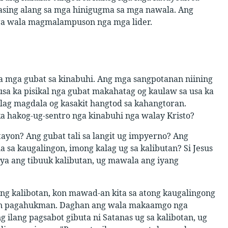
gkasing alang sa mga hinigugma sa mga nawala. Ang
mga wala magmalampuson nga mga lider.
a mga gubat sa kinabuhi. Ang mga sangpotanan niining
a ka pisikal nga gubat makahatag og kaulaw sa usa ka
alag magdala og kasakit hangtod sa kahangtoran.
a hakog-ug-sentro nga kinabuhi nga walay Kristo?
tayon? Ang gubat tali sa langit ug impyerno? Ang
 sa kaugalingon, imong kalag ug sa kalibutan? Si Jesus
ya ang tibuuk kalibutan, ug mawala ang iyang
ng kalibotan, kon mawad-an kita sa atong kaugalingong
ran pagahukman. Daghan ang wala makaamgo nga
ilang pagsabot gibuta ni Satanas ug sa kalibotan, ug