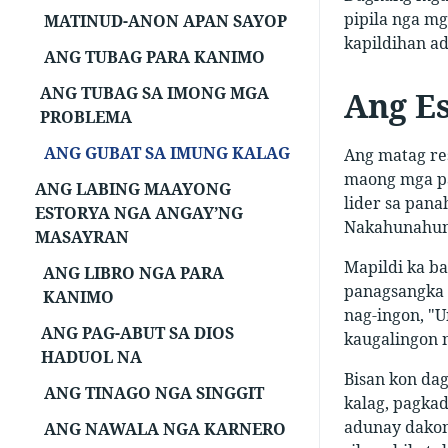
pipila nga mg
MATINUD-ANON APAN SAYOP
kapildihan a
ANG TUBAG PARA KANIMO
ANG TUBAG SA IMONG MGA
Ang E
PROBLEMA
ANG GUBAT SA IMUNG KALAG
Ang matag re
maong mga pa
ANG LABING MAAYONG
lider sa pana
ESTORYA NGA ANGAY’NG
Nakahunahuna
MASAYRAN
Mapildi ka ba
ANG LIBRO NGA PARA
panagsangka t
KANIMO
nag-ingon, "
ANG PAG-ABUT SA DIOS
kaugalingon n
HADUOL NA
Bisan kon da
ANG TINAGO NGA SINGGIT
kalag, pagka
adunay dakong
ANG NAWALA NGA KARNERO