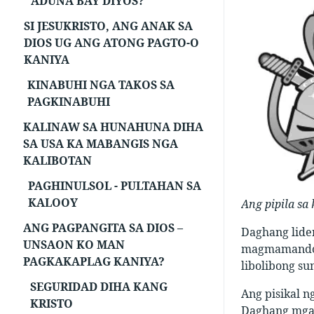
ADUNA BAY DIYOS?
SI JESUKRISTO, ANG ANAK SA
DIOS UG ANG ATONG PAGTO-O
KANIYA
KINABUHI NGA TAKOS SA
PAGKINABUHI
KALINAW SA HUNAHUNA DIHA
SA USA KA MABANGIS NGA
KALIBOTAN
PAGHINULSOL - PULTAHAN SA
KALOOY
Ang pipila sa
ANG PAGPANGITA SA DIOS –
Daghang lide
UNSAON KO MAN
magmamando u
PAGKAKAPLAG KANIYA?
libolibong s
SEGURIDAD DIHA KANG
Ang pisikal 
KRISTO
Daghang mga 