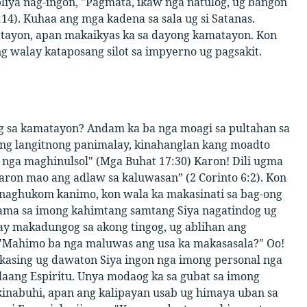
bliya nag-ingon, "Pagmata, ikaw nga natulog, ug bangon
14). Kuhaa ang mga kadena sa sala ug si Satanas.
matayon, apan makaikyas ka sa dayong kamatayon. Kon
 walay kataposang silot sa impyerno ug pagsakit.
ug sa kamatayon? Andam ka ba nga moagi sa pultahan sa
g langitnong panimalay, kinahanglan kang moadto
in nga maghinulsol" (Mga Buhat 17:30) Karon! Dili ugma
aron mao ang adlaw sa kaluwasan” (2 Corinto 6:2). Kon
n naghukom kanimo, kon wala ka makasinati sa bag-ong
 sama sa imong kahimtang samtang Siya nagatindog ug
ay makadungog sa akong tingog, ug ablihan ang
, "Mahimo ba nga maluwas ang usa ka makasasala?" Oo!
gkasing ug dawaton Siya ingon nga imong personal nga
laang Espiritu. Unya modaog ka sa gubat sa imong
 kinabuhi, apan ang kalipayan usab ug himaya uban sa