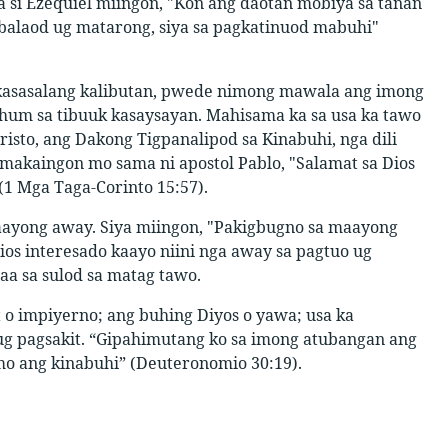
 si Ezequiel miingon, "Kon ang daotan mobiya sa tanan
 balaod ug matarong, siya sa pagkatinuod mabuhi"
kasasalang kalibutan, pwede nimong mawala ang imong
hum sa tibuuk kasaysayan. Mahisama ka sa usa ka tawo
sto, ang Dakong Tigpanalipod sa Kinabuhi, nga dili
makaingon mo sama ni apostol Pablo, "Salamat sa Dios
(1 Mga Taga-Corinto 15:57).
 maayong away. Siya miingon, "Pakigbugno sa maayong
ios interesado kaayo niini nga away sa pagtuo ug
aa sa sulod sa matag tawo.
t o impiyerno; ang buhing Diyos o yawa; usa ka
g pagsakit. “Gipahimutang ko sa imong atubangan ang
mo ang kinabuhi” (Deuteronomio 30:19).