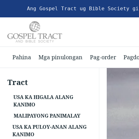
Ang Gospel Tract ug Bible Society gi
Pahina
Mga pinulongan
Pag-order
Pagd
Tract
USA KA HIGALA ALANG
KANIMO
MALIPAYONG PANIMALAY
USA KA PULOY-ANAN ALANG
KANIMO