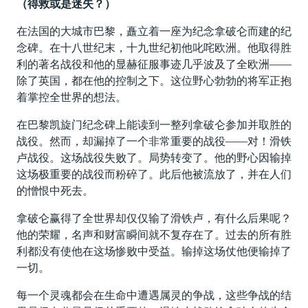
（得救或是迷失？）
在法国的大城市巴黎，矗立着一座为纪念拿破仑而建的纪
念碑。在十八世纪末，十九世纪初他叱咤欧洲。他取得胜
利的著名战役和他的显赫征服事迹几乎波及了全欧洲——
除了英国，都在他的控制之下。这位野心勃勃的将军正抱
着掌控全世界的想法。
在巴黎凯旋门纪念碑上能读到一整列拿破仑参加并取胜的
战役。然而，却漏掉了一个非常重要的战役——对！滑铁
卢战役。这场战役失败了。局势转变了。他的野心因输掉
这场极重要的战役而粉碎了。此后他被流放了，并在人们
的憎恨中死去。
拿破仑赢得了全世界却仅仅输了滑铁卢，有什么后果呢？
他的荣耀，名声和财富瞬间就不复存在了。过去的所有胜
利都没有使他在这场惨败中受益。输掉这场仗他便输掉了
一切。
每一个灵魂都会在生命中遭遇属灵的争战，这些争战的结