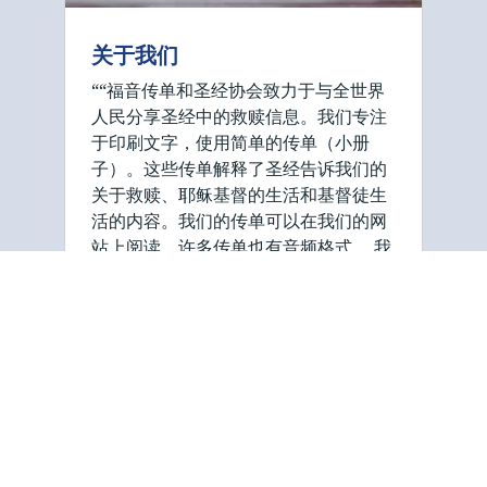
关于我们
““福音传单和圣经协会致力于与全世界
人民分享圣经中的救赎信息。我们专注
于印刷文字，使用简单的传单（小册
子）。这些传单解释了圣经告诉我们的
关于救赎、耶稣基督的生活和基督徒生
活的内容。我们的传单可以在我们的网
站上阅读，许多传单也有音频格式。 我
们的组织由志愿者运营，其愿景是引导
人们通过耶稣基督获得救赎。我们有志
愿传教士帮助在北美、南美、非洲、欧
洲和亚洲印刷和分发传单。他们也可以
联系可能有问题的联系人。 我们有两个
主要办事处，一个 …