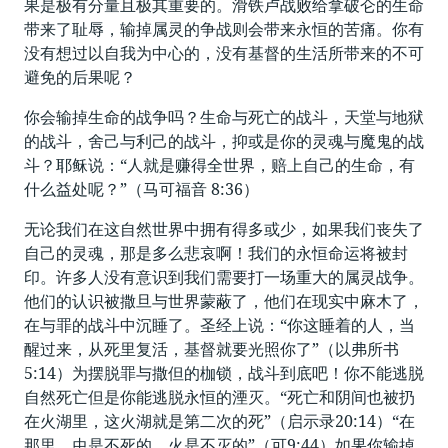
果是极有分量且极其重要的。滑铁卢战败给拿破仑的生命
带来了耻辱，输掉属灵的争战则会带来永恒的苦痛。你有
没有想过以自我为中心的，没有基督的生活所带来的不可
避免的后果呢？
你会输掉生命的战争吗？生命与死亡的战斗，天堂与地狱
的战斗，舍己与利己的战斗，抑或是你的灵魂与魔鬼的战
斗？耶稣说：“人就是赚得全世界，赔上自己的生命，有
什么益处呢？”（马可福音 8:36）
无论我们在这自然世界中拥有得多或少，如果我们丧失了
自己的灵魂，那是多么悲哀啊！我们的永恒命运将被封
印。许多人没有意识到我们需要打一场重大的属灵战争。
他们的认识被撒旦与世界蒙蔽了，他们在现实中麻木了，
在与罪的战斗中沉睡了。圣经上说：“你这睡着的人，当
醒过来，从死里复活，基督就要光照你了”（以弗所书
5:14）为摆脱罪与撒但的枷锁，战斗到底吧！你不能逃脱
自然死亡但是你能逃脱永恒的湮灭。“死亡和阴间也被扔
在火湖里，这火湖就是第二次的死”（启示录20:14）“在
那里，虫是不死的，火是不灭的”（可9:44）如果你输掉