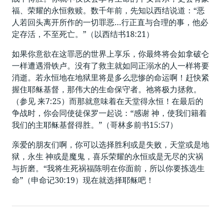
福、荣耀的永恒救赎。数千年前，先知以西结说道：“恶
人若回头离开所作的一切罪恶…行正直与合理的事，他必
定存活，不至死亡。”（以西结书18:21）
如果你意欲在这罪恶的世界上享乐，你最终将会如拿破仑
一样遭遇滑铁卢。没有了救主就如同正溺水的人一样将要
消逝。若永恒地在地狱里将是多么悲惨的命运啊！赶快紧
握住耶稣基督，那伟大的生命保守者。祂将极力拯救。
（参见 来7:25）而那就意味着在天堂得永恒！在最后的
争战时，你会同使徒保罗一起说：“感谢 神，使我们籍着
我们的主耶稣基督得胜。”（哥林多前书15:57）
亲爱的朋友们啊，你可以选择胜利或是失败，天堂或是地
狱，永生 神或是魔鬼，喜乐荣耀的永恒或是无尽的灾祸
与折磨。“我将生死祸福陈明在你面前，所以你要拣选生
命”（申命记30:19）现在就选择耶稣吧！