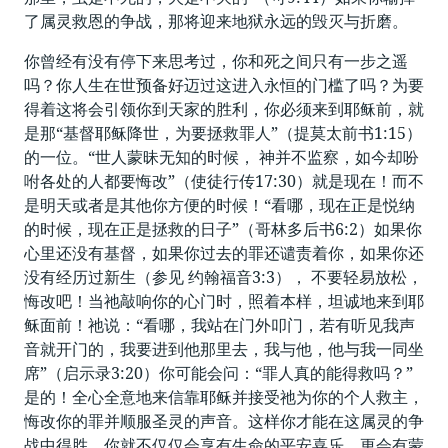
了属灵救恩的争战，那将迎来地狱永远的毁灭与折磨。
你曾经有没有停下来思考过，你和死之间只有一步之遥
吗？你人生在世预备好迈过这进入永恒的门槛了吗？为要
得着这将会引领你到天家的胜利，你必须来到耶稣前，就
是那“基督耶稣降世，为要拯救罪人”（提莫太前书1:15）
的一位。“世人蒙昧无知的时候， 神并不监察，如今却吩
咐各处的人都要悔改”（使徒行传17:30）就是现在！而不
是明天或者是其他你方便的时候！“看哪，现在正是悦纳
的时候，现在正是拯救的日子”（哥林多后书6:2）如果你
心里还没有基督，如果你过去的罪还谴责着你，如果你还
没有经历过新生（参见 约翰福音3:3）， 不要轻易放松，
悔改吧！当祂敲响你的心门时，照着本样，坦诚地来到耶
稣面前！祂说：“看哪，我站在门外叩门，若有听见我声
音就开门的，我要进到他那里去，我与他，他与我一同坐
席”（启示录3:20）你可能会问：“罪人真的能得救吗？”
是的！全心全意地来信靠耶稣并接受祂为你的个人救主，
悔改你的罪并顺服圣灵的声音。这样你才能在这属灵的争
战中得胜。你就不仅仅会享有生命的平安喜乐，更会有蒙