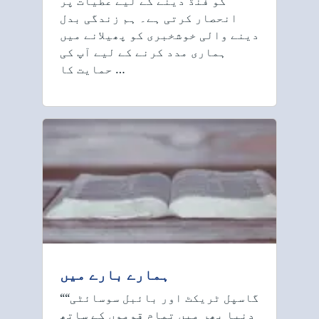
کو فنڈ دینے کے لیے عطیات پر
انحصار کرتی ہے۔ ہم زندگی بدل
دینے والی خوشخبری کو پھیلانے میں
ہماری مدد کرنے کے لیے آپ کی
حمایت کا …
ہمارے بارے میں
““گاسپل ٹریکٹ اور بائبل سوسائٹی
دنیا بھر میں تمام قوموں کے ساتھ