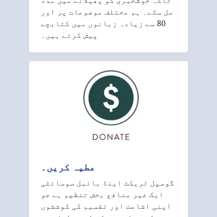
تاکہ خوشخبری کو پھیلانے میں مدد
مل سکے۔ ہم مختلف موضوعات پر اور
80 سے زیادہ زبانوں میں کتابچے
پیش کرتے ہیں۔
عطیہ کریں۔
گوسپل ٹریکٹ اینڈ بائبل سوسائٹی
ایک غیر منافع بخش تنظیم ہے جو
اپنی اشاعت اور تقسیم کی کوششوں