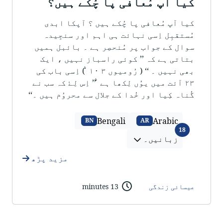
کیا آپ مُعافی پا چُکے ہیں؟
کیا آپ مُعافی پا چُکے ہیں ؟ آپکا ابدی
مُستقبِل اِسی نہائت ہی اہم اور سنجِیدہ
سوال کے جواب پر مُنحصِر ہے ۔ بائبل ہمیں
بتاتی ہے کہ ’’ کوئی راسباز نہیں ، ایک
بھی نہیں ۔ ‘‘ ( رُومیوں ۳  ۱۰ ) اِسی باب کی
۲۳ آئت میں یوُں لِکھا ہے  ’’ اِس لِۓ کہ سب نے
گُناہ کِیا اور خُدا کے جلال سے محروُم ہیں ۔‘‘
Bengali
Arabic
BN
AR
زبانیں۔
18
زبانیں۔
مزید پڑھ
عیسائی زندگی
13 minutes