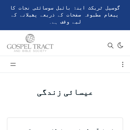
گوسپل ٹریکٹ اینڈ بائبل سوسائٹی نجات کا
پیغام مطبوعہ صفحات کے ذریعے پھیلانے کے
لیے وقف ہے۔
عیسائی زندگی