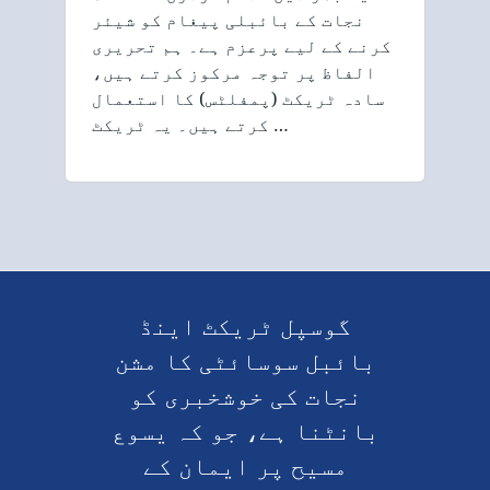
نجات کے بائبلی پیغام کو شیئر
کرنے کے لیے پرعزم ہے۔ ہم تحریری
الفاظ پر توجہ مرکوز کرتے ہیں،
سادہ ٹریکٹ (پمفلٹس) کا استعمال
کرتے ہیں۔ یہ ٹریکٹ …
گوسپل ٹریکٹ اینڈ
بائبل سوسائٹی کا مشن
نجات کی خوشخبری کو
بانٹنا ہے، جو کہ یسوع
مسیح پر ایمان کے