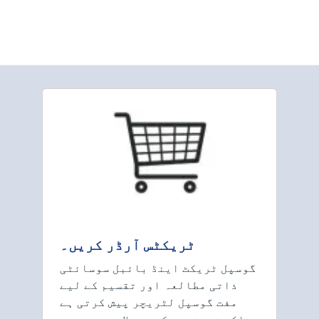
ٹریکٹس آرڈر کریں۔
گوسپل ٹریکٹ اینڈ بائبل سوسائٹی
ذاتی مطالعہ اور تقسیم کے لیے
مفت گوسپل لٹریچر پیش کرتی ہے