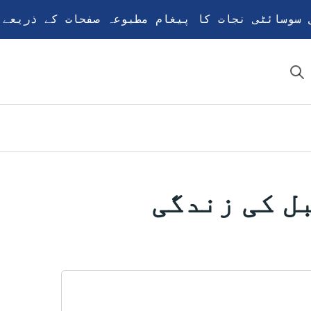
 سوسائٹی نجات کا پیغام مطبوعہ صفحات کے ذریعے پ
ل کی زندگی