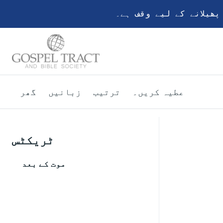
ھیلانے کے لیے وقف ہے۔
عطیہ کریں۔
ترتیب
زبانیں
گھر
ٹریکٹس
موت کے بعد