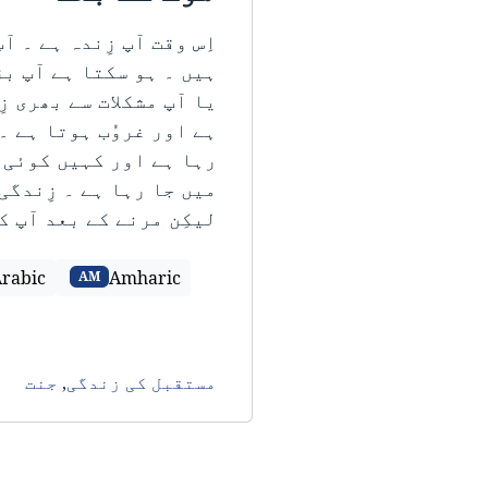
اِس وقت آپ زِندہ ہے ۔ آ
ہیں ۔ ہو سکتا ہے آپ بڑ
یا آپ مشکلات سے بھری زِ
ہے اور غروُب ہوتا ہے ۔
رہا ہے اور کہیں کوئی ا
میں جا رہا ہے ۔ زِندگی
لیکِن مرنے کے بعد آپ ک
rabic
Amharic
AM
مستقبل کی زندگی
,
جنت