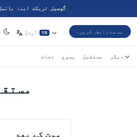
گوسپل ٹریکٹ اینڈ بائبل
ہم سے رابطہ کریں۔
اُردوُ
UR
دیگر
مستقبل
یسوع
نجات
مستقب
موت کے بعد