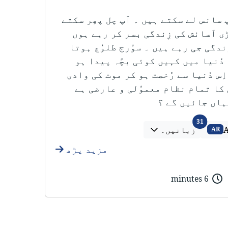
پ سانس لے سکتے ہیں ۔ آپ چل پھِر سکتے
ی آسائش کی زِندگی بسر کر رہے ہوں
ندگی جی رہے ہیں ۔ سوُرج طلوُع ہوتا
 دُنیا میں کہیں کوئی بچًہ پیدا ہو
ِس دُنیا سے رُخصت ہو کر موت کی وادی
 کا تمام نظام معموُلی و عارضی ہے
ہاں جائیں گے ؟
زبانیں۔
31
A
زبانیں۔
AR
مزید پڑھ
6 minutes