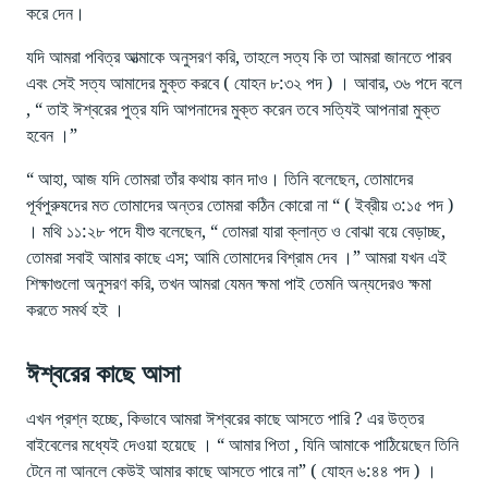
করে দেন।
যদি আমরা পবিত্র আত্মাকে অনুসরণ করি, তাহলে সত্য কি তা আমরা জানতে পারব
এবং সেই সত্য আমাদের মুক্ত করবে ( যোহন ৮:৩২ পদ ) । আবার, ৩৬ পদে বলে
, “ তাই ঈশ্বরের পুত্র যদি আপনাদের মুক্ত করেন তবে সত্যিই আপনারা মুক্ত
হবেন ।”
“ আহা, আজ যদি তোমরা তাঁর কথায় কান দাও। তিনি বলেছেন, তোমাদের
পূর্বপুরুষদের মত তোমাদের অন্তর তোমরা কঠিন কোরো না “ ( ইব্রীয় ৩:১৫ পদ )
। মথি ১১:২৮ পদে যীশু বলেছেন, “ তোমরা যারা ক্লান্ত ও বোঝা বয়ে বেড়াচ্ছ,
তোমরা সবাই আমার কাছে এস; আমি তোমাদের বিশ্রাম দেব ।” আমরা যখন এই
শিক্ষাগুলো অনুসরণ করি, তখন আমরা যেমন ক্ষমা পাই তেমনি অন্যদেরও ক্ষমা
করতে সমর্থ হই ।
ঈশ্বরের কাছে আসা
এখন প্রশ্ন হচ্ছে, কিভাবে আমরা ঈশ্বরের কাছে আসতে পারি ? এর উত্তর
বাইবেলের মধ্যেই দেওয়া হয়েছে । “ আমার পিতা , যিনি আমাকে পাঠিয়েছেন তিনি
টেনে না আনলে কেউই আমার কাছে আসতে পারে না” ( যোহন ৬:৪৪ পদ ) ।