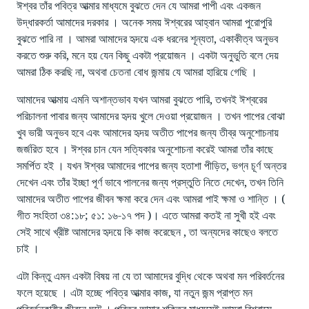
ঈশ্বর তাঁর পবিত্র আত্মার মাধ্যমে বুঝতে দেন যে আমরা পাপী এবং একজন
উদ্ধারকর্তা আমাদের দরকার । অনেক সময় ঈশ্বরের আহ্বান আমরা পুরোপুরি
বুঝতে পারি না । আমরা আমাদের হৃদয়ে এক ধরনের শূন্যতা, একাকীত্ব অনুভব
করতে শুরু করি, মনে হয় যেন কিছু একটা প্রয়োজন । একটা অনুভুতি বলে দেয়
আমরা ঠিক করছি না, অথবা চেতনা বোধ জন্মায় যে আমরা হারিয়ে গেছি ।
আমাদের আত্মায় এমনি অশান্তভাব যখন আমরা বুঝতে পারি, তখনই ঈশ্বরের
পরিচালনা পাবার জন্য আমাদের হৃদয় খুলে দেওয়া প্রয়োজন । তখন পাপের বোঝা
খুব ভারী অনুভব হবে এবং আমাদের হৃদয় অতীত পাপের জন্য তীব্র অনুশোচনায়
জর্জরিত হবে । ঈশ্বর চান যেন সত্যিকার অনুশোচনা করেই আমরা তাঁর কাছে
সমর্পিত হই । যখন ঈশ্বর আমাদের পাপের জন্য হতাশা পীড়িত, ভগ্ন চূর্ণ অন্তর
দেখেন এবং তাঁর ইচ্ছা পূর্ণ ভাবে পালনের জন্য প্রস্তুতি নিতে দেখেন, তখন তিনি
আমাদের অতীত পাপের জীবন ক্ষমা করে দেন এবং আমরা পাই ক্ষমা ও শান্তি । (
গীত সংহিতা ৩৪:১৮; ৫১: ১৬-১৭ পদ )। এতে আমরা কতই না সুখী হই এবং
সেই সাথে খ্রীষ্ট আমাদের হৃদয়ে কি কাজ করেছেন , তা অন্যদের কাছেও বলতে
চাই ।
এটা কিন্তু এমন একটা বিষয় না যে তা আমাদের বুদ্ধি থেকে অথবা মন পরিবর্তনের
ফলে হয়েছে । এটা হচ্ছে পবিত্র আত্মার কাজ, যা নতুন জন্ম প্রাপ্ত মন