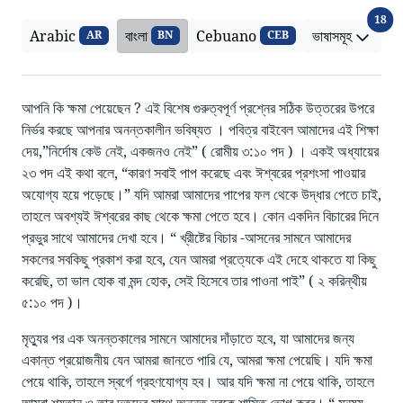
ভাষা
18
Arabic
বাংলা
Cebuano
ভাষাসমূহ
AR
BN
CEB
আপনি কি ক্ষমা পেয়েছেন ? এই বিশেষ গুরুত্বপূর্ণ প্রশ্নের সঠিক উত্তরের উপরে
নির্ভর করছে আপনার অনন্তকালীন ভবিষ্যত । পবিত্র বাইবেল আমাদের এই শিক্ষা
দেয়,”নির্দোষ কেউ নেই, একজনও নেই” ( রোমীয় ৩:১০ পদ ) । একই অধ্যায়ের
২৩ পদ এই কথা বলে, “কারণ সবাই পাপ করেছে এবং ঈশ্বরের প্রশংসা পাওয়ার
অযোগ্য হয়ে পড়েছে।” যদি আমরা আমাদের পাপের ফল থেকে উদ্ধার পেতে চাই,
তাহলে অবশ্যই ঈশ্বরের কাছ থেকে ক্ষমা পেতে হবে। কোন একদিন বিচারের দিনে
প্রভুর সাথে আমাদের দেখা হবে। “ খ্রীষ্টের বিচার -আসনের সামনে আমাদের
সকলের সবকিছু প্রকাশ করা হবে, যেন আমরা প্রত্যেকে এই দেহে থাকতে যা কিছু
করেছি, তা ভাল হোক বা মন্দ হোক, সেই হিসেবে তার পাওনা পাই” ( ২ করিন্থীয়
৫:১০ পদ )।
মৃত্যুর পর এক অনন্তকালের সামনে আমাদের দাঁড়াতে হবে, যা আমাদের জন্য
একান্ত প্রয়োজনীয় যেন আমরা জানতে পারি যে, আমরা ক্ষমা পেয়েছি। যদি ক্ষমা
পেয়ে থাকি, তাহলে স্বর্গে গ্রহণযোগ্য হব। আর যদি ক্ষমা না পেয়ে থাকি, তাহলে