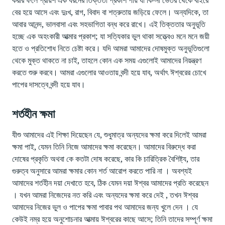
করার ফলে প্রায়শ এক ধরনের তিক্ততা প্রকাশ পায় যা কি-না ভেতর থেকে বাইরে
বের হয়ে আসে এবং দুঃখ, রাগ, বিবাদ বা শত্রুতায় জড়িয়ে ফেলে। অন্যদিকে, তা
আবার আনন্দ, ভালবাসা এবং সহভাগিতা বন্ধ করে রাখে। এই তিক্ততার অনুভূতি
হচ্ছে এক অহংকারী আত্মার প্রকাশ; যা সত্যিকার ভুল থাকা সত্ত্বেও মনে মনে জয়ী
হতে ও প্রতিশোধ নিতে চেষ্টা করে। যদি আমরা আমাদের দোষমুক্ত অনুভূতিগুলো
থেকে মুক্ত থাকতে না চাই, তাহলে কোন এক সময় এগুলোই আমাদের নিয়ন্ত্রণ
করতে শুরু করবে। আমরা এগুলোর আওতায় বন্দী হয়ে যাব, অর্থাৎ ঈশ্বরের চোখে
পাপের দাসত্বে বন্দী হয়ে যাব।
শর্তহীন ক্ষমা
যীশু আমাদের এই শিক্ষা দিয়েছেন যে, শুধুমাত্র অন্যদের ক্ষমা করে দিলেই আমরা
ক্ষমা পাই, যেমন তিনি নিজে আমাদের ক্ষমা করেছেন। আমাদের বিরুদ্ধে করা
দোষের প্রকৃতি অথবা কে কতটা দোষ করেছে, কার কি চারিত্রিক বৈশিষ্ট্য, তার
গুরুত্ব অনুসারে আমরা ক্ষমার কোন শর্ত আরোপ করতে পারি না । অবশ্যই
আমাদের শর্তহীন দয়া দেখাতে হবে, ঠিক যেমন দয়া ঈশ্বর আমাদের প্রতি করেছেন
। যখন আমরা নিজেদের নত করি এবং অন্যদের ক্ষমা করে দেই , তখন ঈশ্বর
আমাদের নিজের ভুল ও পাপের ক্ষমা পাবার পথ আমাদের জন্য খুলে দেন । যে
কেউই নম্র হয়ে অনুশোচনার আত্মায় ঈশ্বরের কাছে আসে; তিনি তাদের সম্পূর্ণ ক্ষমা