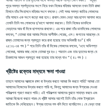
আমরা শয়তান ও তার দূতদের সাথে অনন্ত নরকে শাস্তি ভোগ করব। “ মনুষ্য
পুত্র সমস্ত স্বর্গদূতদের সংগে নিয়ে যখন নিজের মহিমায় আসবেন তখন তিনি রাজা
হিসাবে তাঁর সিংহাসনে মহিমার সংগে বসবেন। সেই সময় সমস্ত জাতির লোকদের
তাঁর সামনে এক সংগে জড়ো করা হবে। রাখাল যেমন ভেড়া আর ছাগল আলাদা করে
তেমনি তিনি সব লোকদের দু’ভাগে আলাদা করবেন। তিনি নিজের ডানদিকে
ভেড়াদের আর বাঁ দিকে ছাগলদের রাখবেন। এর পরে রাজা তাঁর ডানদিকের লোকদের
বলবেন, “ তোমরা যারা আমার পিতার আশীর্বাদ পেয়েছ, এস। জগতের আরম্ভে যে
রাজ্য তোমাদের জন্য প্রস্তুত করে রাখা হয়েছে তার অধিকারী হও” ( মথি
২৫:৩১-৩৪ পদ ) “ পরে তিনি তাঁর বাঁ দিকের লোকদের বলবেন, ‘ওহে অভিশপ্ত
লোকেরা, আমার কাছ থেকে তোমরা দূর হও। শয়তান এবং তার দুতদের জন্য যে
চিরকালের আগুন প্রস্তুত করা হয়েছে তার মধ্যে যাও “ ( ৪১ পদ ) ।
খ্রীষ্টের রক্তের মাধ্যমে ক্ষমা পাওয়া
তাহলে আমাদের আত্মাকে রক্ষা বা উদ্ধার করতে আমরা কি করতে পারি? আমরা তো
আমাদের নিজেদের উদ্ধার করতে পারি না, কিন্তু আমাদের জন্য ঈশ্বরের দেওয়া
পরিকল্পনা গ্রহণ করতে পারি। এই পরিকল্পনা আমাদের বুঝতে সাহায্য করবে এবং
আমরা বিবেচনা করতে পারব যে খ্রীষ্ট আসার আগেই তিনি তাঁর লোক ইস্রায়েল
জাতিকে কি দেখিয়েছেন। ঈশ্বর তাদের পশু বলি দিতে বলেছিলেন। যে ভেড়া তারা