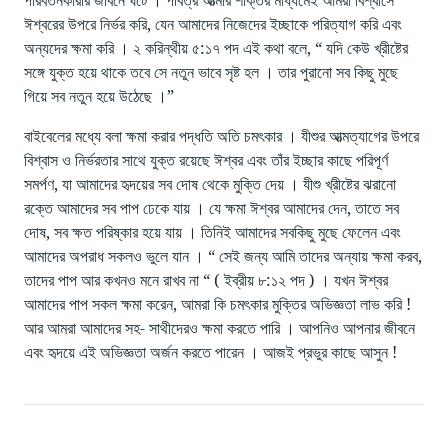
পরিবর্তনকারীর জীবনে ঘটে । পবিত্র আত্মার শক্তির মাধ্যমেই আমরা বিশ্বাসে
ঈশ্বরের উপরে নির্ভর করি, যেন আমাদের নিজেদের ইচ্ছাকে পরিত্যাগ করি এবং
অন্যদের ক্ষমা করি । ২ করিন্থীয় ৫:১৭ পদ এই কথা বলে, “ যদি কেউ খ্রীষ্টের
সঙ্গে যুক্ত হয়ে থাকে তবে সে নতুন ভাবে সৃষ্ট হল । তার পুরানো সব কিছু মুছে
গিয়ে সব নতুন হয়ে উঠেছে ।”
বাইবেলের মধ্যে বলা ক্ষমা করার পদ্ধতি অতি চমৎকার । যীশুর আত্মত্যাগের উপরে
বিশ্বাস ও নির্ভরতার সাথে যুক্ত রয়েছে ঈশ্বর এবং তাঁর ইচ্ছার কাছে পরিপূর্ণ
সমর্পণ, যা আমাদের হৃদয়ের সব দোষ থেকে মুক্তি দেয় । যীশু খ্রীষ্টের ঝরানো
রক্তে আমাদের সব পাপ ঢেকে যায় । যে ক্ষমা ঈশ্বর আমাদের দেন, তাতে সব
দোষ, সব ক্ষত পরিষ্কার হয়ে যায় । তিনিই আমাদের সবকিছু মুছে ফেলেন এবং
আমাদের অপরাধ সকলও ভুলে যান । “ সেই জন্য আমি তাদের অন্যায় ক্ষমা করব,
তাদের পাপ আর কখনও মনে রাখব না “ ( ইব্রীয় ৮:১২ পদ ) । যখন ঈশ্বর
আমাদের পাপ সকল ক্ষমা করেন, আমরা কি চমৎকার মুক্তির অভিজ্ঞতা লাভ করি !
আর আমরা আমাদের সহ- সাথীদেরও ক্ষমা করতে পারি । আপনিও আপনার জীবনে
এবং হৃদয়ে এই অভিজ্ঞতা অর্জন করতে পারেন । আজই প্রভুর কাছে আসুন !