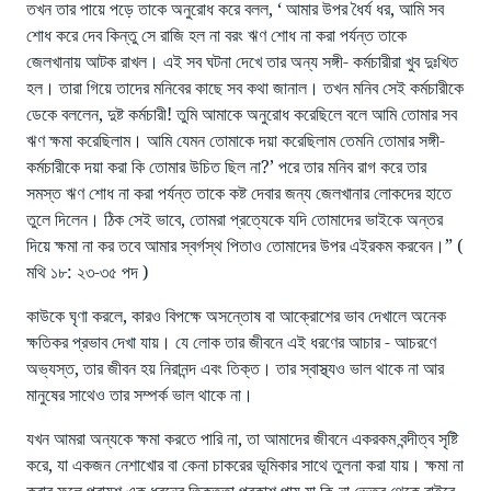
তখন তার পায়ে পড়ে তাকে অনুরোধ করে বলল, ‘ আমার উপর ধৈর্য ধর, আমি সব
শোধ করে দেব কিন্তু সে রাজি হল না বরং ঋণ শোধ না করা পর্যন্ত তাকে
জেলখানায় আটক রাখল। এই সব ঘটনা দেখে তার অন্য সঙ্গী- কর্মচারীরা খুব দুঃখিত
হল। তারা গিয়ে তাদের মনিবের কাছে সব কথা জানাল। তখন মনিব সেই কর্মচারীকে
ডেকে বললেন, দুষ্ট কর্মচারী! তুমি আমাকে অনুরোধ করেছিলে বলে আমি তোমার সব
ঋণ ক্ষমা করেছিলাম। আমি যেমন তোমাকে দয়া করেছিলাম তেমনি তোমার সঙ্গী-
কর্মচারীকে দয়া করা কি তোমার উচিত ছিল না?’ পরে তার মনিব রাগ করে তার
সমস্ত ঋণ শোধ না করা পর্যন্ত তাকে কষ্ট দেবার জন্য জেলখানার লোকদের হাতে
তুলে দিলেন। ঠিক সেই ভাবে, তোমরা প্রত্যেকে যদি তোমাদের ভাইকে অন্তর
দিয়ে ক্ষমা না কর তবে আমার স্বর্গস্থ পিতাও তোমাদের উপর এইরকম করবেন।” (
মথি ১৮: ২৩-৩৫ পদ )
কাউকে ঘৃণা করলে, কারও বিপক্ষে অসন্তোষ বা আক্রোশের ভাব দেখালে অনেক
ক্ষতিকর প্রভাব দেখা যায়। যে লোক তার জীবনে এই ধরণের আচার - আচরণে
অভ্যস্ত, তার জীবন হয় নিরানন্দ এবং তিক্ত। তার স্বাস্থ্যও ভাল থাকে না আর
মানুষের সাথেও তার সম্পর্ক ভাল থাকে না।
যখন আমরা অন্যকে ক্ষমা করতে পারি না, তা আমাদের জীবনে একরকম বন্দীত্ব সৃষ্টি
করে, যা একজন নেশাখোর বা কেনা চাকরের ভূমিকার সাথে তুলনা করা যায়। ক্ষমা না