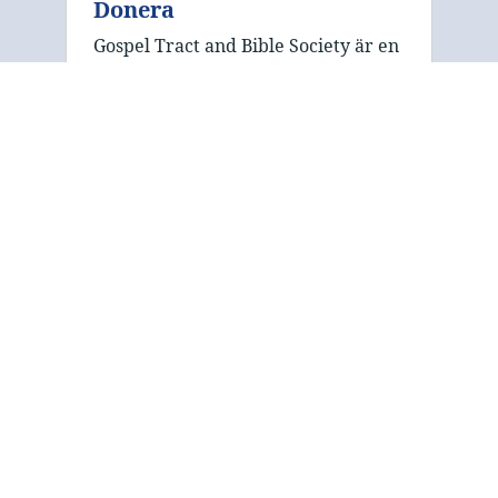
Donera
Gospel Tract and Bible Society är en
ideell organisation som förlitar sig
på donationer för att finansiera sin
publicering och distribution. Vi
välkomnar ditt stöd för att hjälpa
oss att sprida det livsförändrande …