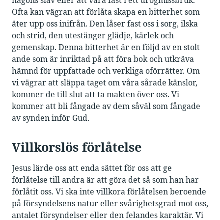
någons slav eller att vara fast i ett drogmissbruk.
Ofta kan vägran att förlåta skapa en bitterhet som
äter upp oss inifrån. Den låser fast oss i sorg, ilska
och strid, den utestänger glädje, kärlek och
gemenskap. Denna bitterhet är en följd av en stolt
ande som är inriktad på att föra bok och utkräva
hämnd för uppfattade och verkliga oförrätter. Om
vi vägrar att släppa taget om våra sårade känslor,
kommer de till slut att ta makten över oss. Vi
kommer att bli fångade av dem såväl som fångade
av synden inför Gud.
Villkorslös förlåtelse
Jesus lärde oss att enda sättet för oss att ge
förlåtelse till andra är att göra det så som han har
förlåtit oss. Vi ska inte villkora förlåtelsen beroende
på försyndelsens natur eller svårighetsgrad mot oss,
antalet försyndelser eller den felandes karaktär. Vi