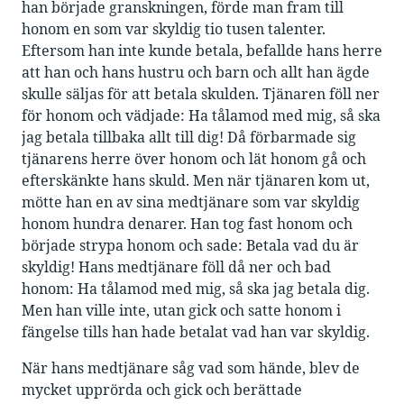
han började granskningen, förde man fram till
honom en som var skyldig tio tusen talenter.
Eftersom han inte kunde betala, befallde hans herre
att han och hans hustru och barn och allt han ägde
skulle säljas för att betala skulden. Tjänaren föll ner
för honom och vädjade: Ha tålamod med mig, så ska
jag betala tillbaka allt till dig! Då förbarmade sig
tjänarens herre över honom och lät honom gå och
efterskänkte hans skuld. Men när tjänaren kom ut,
mötte han en av sina medtjänare som var skyldig
honom hundra denarer. Han tog fast honom och
började strypa honom och sade: Betala vad du är
skyldig! Hans medtjänare föll då ner och bad
honom: Ha tålamod med mig, så ska jag betala dig.
Men han ville inte, utan gick och satte honom i
fängelse tills han hade betalat vad han var skyldig.
När hans medtjänare såg vad som hände, blev de
mycket upprörda och gick och berättade