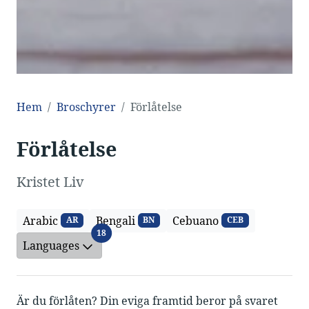
Hem
Broschyrer
Förlåtelse
Förlåtelse
Kristet Liv
Arabic
Bengali
Cebuano
AR
BN
CEB
Languages
18
Languages
Är du förlåten? Din eviga framtid beror på svaret