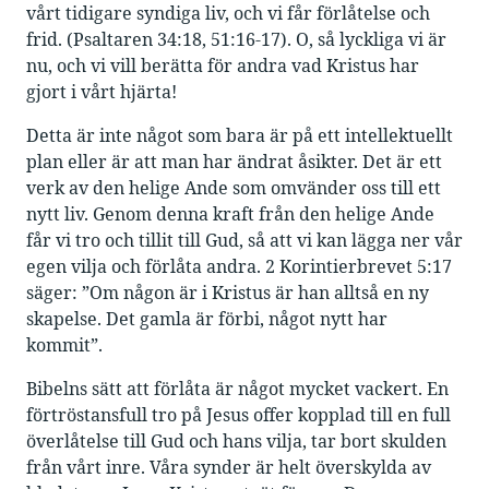
vårt tidigare syndiga liv, och vi får förlåtelse och
frid. (Psaltaren 34:18, 51:16-17). O, så lyckliga vi är
nu, och vi vill berätta för andra vad Kristus har
gjort i vårt hjärta!
Detta är inte något som bara är på ett intellektuellt
plan eller är att man har ändrat åsikter. Det är ett
verk av den helige Ande som omvänder oss till ett
nytt liv. Genom denna kraft från den helige Ande
får vi tro och tillit till Gud, så att vi kan lägga ner vår
egen vilja och förlåta andra. 2 Korintierbrevet 5:17
säger: ”Om någon är i Kristus är han alltså en ny
skapelse. Det gamla är förbi, något nytt har
kommit”.
Bibelns sätt att förlåta är något mycket vackert. En
förtröstansfull tro på Jesus offer kopplad till en full
överlåtelse till Gud och hans vilja, tar bort skulden
från vårt inre. Våra synder är helt överskylda av