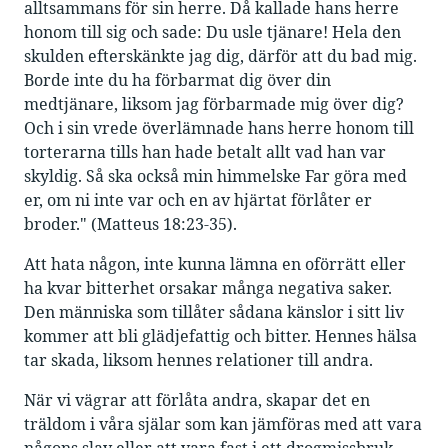
alltsammans för sin herre. Då kallade hans herre
honom till sig och sade: Du usle tjänare! Hela den
skulden efterskänkte jag dig, därför att du bad mig.
Borde inte du ha förbarmat dig över din
medtjänare, liksom jag förbarmade mig över dig?
Och i sin vrede överlämnade hans herre honom till
torterarna tills han hade betalt allt vad han var
skyldig. Så ska också min himmelske Far göra med
er, om ni inte var och en av hjärtat förlåter er
broder." (Matteus 18:23-35).
Att hata någon, inte kunna lämna en oförrätt eller
ha kvar bitterhet orsakar många negativa saker.
Den människa som tillåter sådana känslor i sitt liv
kommer att bli glädjefattig och bitter. Hennes hälsa
tar skada, liksom hennes relationer till andra.
När vi vägrar att förlåta andra, skapar det en
träldom i våra själar som kan jämföras med att vara