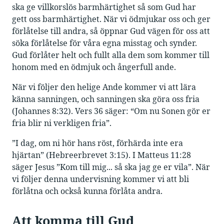
ska ge villkorslös barmhärtighet så som Gud har
gett oss barmhärtighet. När vi ödmjukar oss och ger
förlåtelse till andra, så öppnar Gud vägen för oss att
söka förlåtelse för våra egna misstag och synder.
Gud förlåter helt och fullt alla dem som kommer till
honom med en ödmjuk och ångerfull ande.
När vi följer den helige Ande kommer vi att lära
känna sanningen, och sanningen ska göra oss fria
(Johannes 8:32). Vers 36 säger: “Om nu Sonen gör er
fria blir ni verkligen fria”.
”I dag, om ni hör hans röst, förhärda inte era
hjärtan” (Hebreerbrevet 3:15). I Matteus 11:28
säger Jesus ”Kom till mig... så ska jag ge er vila”. När
vi följer denna undervisning kommer vi att bli
förlåtna och också kunna förlåta andra.
Att komma till Gud