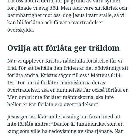
Låt oss notera detta, för på grund av våra synder,
förtjänade vi evig död. Men tack vare sin kärlek och
barmhärtighet mot oss, dog Jesus i vårt ställe, så vi
kan bli förlåtna och få våra överträdelser
överskylda.
Ovilja att förlåta ger träldom
När vi upplever Kristus nådefulla förlåtelse får vi
frid. För att behålla den friden är det nödvändigt att
förlåta andra. Kristus säger till oss i Matteus 6:14-
15: ”För om ni förlåter människorna deras
överträdelser, ska er himmelske Far också förlåta er.
Men om ni inte förlåter människorna, ska inte
heller er Far förlåta era överträdelser”.
Jesus ger oss klar undervisning om faran med att
inte förlåta andra: ”Därför är himmelriket som en
kung som ville ha redovisning av sina tjänare. När