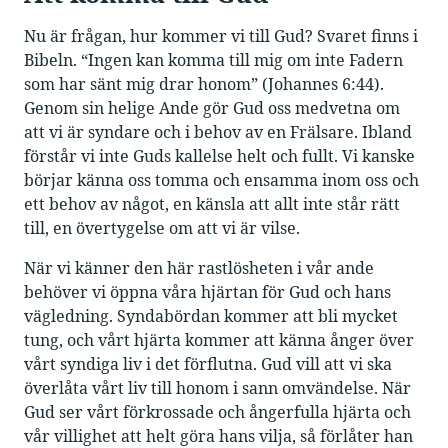
Nu är frågan, hur kommer vi till Gud? Svaret finns i
Bibeln. “Ingen kan komma till mig om inte Fadern
som har sänt mig drar honom” (Johannes 6:44).
Genom sin helige Ande gör Gud oss medvetna om
att vi är syndare och i behov av en Frälsare. Ibland
förstår vi inte Guds kallelse helt och fullt. Vi kanske
börjar känna oss tomma och ensamma inom oss och
ett behov av något, en känsla att allt inte står rätt
till, en övertygelse om att vi är vilse.
När vi känner den här rastlösheten i vår ande
behöver vi öppna våra hjärtan för Gud och hans
vägledning. Syndabördan kommer att bli mycket
tung, och vårt hjärta kommer att känna ånger över
vårt syndiga liv i det förflutna. Gud vill att vi ska
överlåta vårt liv till honom i sann omvändelse. När
Gud ser vårt förkrossade och ångerfulla hjärta och
vår villighet att helt göra hans vilja, så förlåter han