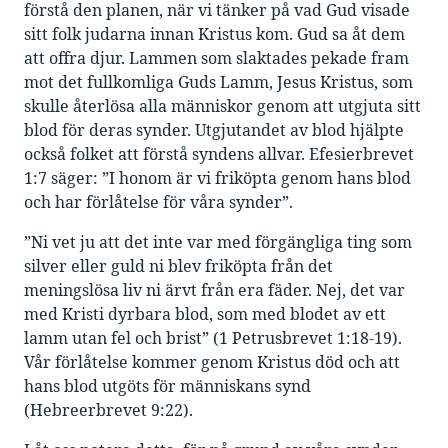
förstå den planen, när vi tänker på vad Gud visade
sitt folk judarna innan Kristus kom. Gud sa åt dem
att offra djur. Lammen som slaktades pekade fram
mot det fullkomliga Guds Lamm, Jesus Kristus, som
skulle återlösa alla människor genom att utgjuta sitt
blod för deras synder. Utgjutandet av blod hjälpte
också folket att förstå syndens allvar. Efesierbrevet
1:7 säger: ”I honom är vi friköpta genom hans blod
och har förlåtelse för våra synder”.
”Ni vet ju att det inte var med förgängliga ting som
silver eller guld ni blev friköpta från det
meningslösa liv ni ärvt från era fäder. Nej, det var
med Kristi dyrbara blod, som med blodet av ett
lamm utan fel och brist” (1 Petrusbrevet 1:18-19).
Vår förlåtelse kommer genom Kristus död och att
hans blod utgöts för människans synd
(Hebreerbrevet 9:22).