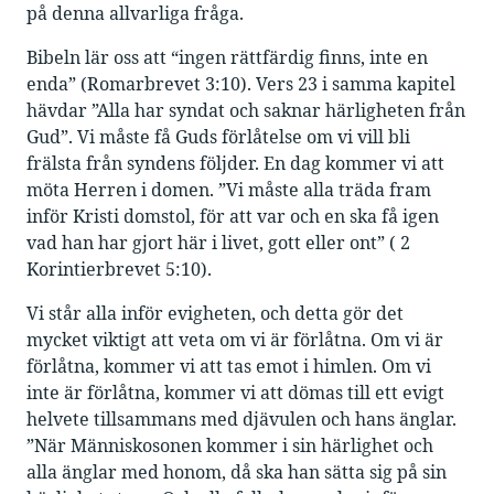
på denna allvarliga fråga.
Bibeln lär oss att “ingen rättfärdig finns, inte en
enda” (Romarbrevet 3:10). Vers 23 i samma kapitel
hävdar ”Alla har syndat och saknar härligheten från
Gud”. Vi måste få Guds förlåtelse om vi vill bli
frälsta från syndens följder. En dag kommer vi att
möta Herren i domen. ”Vi måste alla träda fram
inför Kristi domstol, för att var och en ska få igen
vad han har gjort här i livet, gott eller ont” ( 2
Korintierbrevet 5:10).
Vi står alla inför evigheten, och detta gör det
mycket viktigt att veta om vi är förlåtna. Om vi är
förlåtna, kommer vi att tas emot i himlen. Om vi
inte är förlåtna, kommer vi att dömas till ett evigt
helvete tillsammans med djävulen och hans änglar.
”När Människosonen kommer i sin härlighet och
alla änglar med honom, då ska han sätta sig på sin