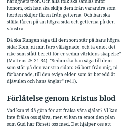
härlighets tron. Och alla folk ska samlas inför
honom, och han ska skilja dem från varandra som
herden skiljer fåren från getterna. Och han ska
ställa fåren på sin högra sida och getterna på den
vänstra.
Då ska Kungen säga till dem som står på hans högra
sida: Kom, ni min Fars välsignade, och ta emot det
rike som stått berett för er sedan världens skapelse”
(Matteus 25:31-34). ”Sedan ska han säga till dem
som står på den vänstra sidan: Gå bort från mig, ni
förbannade, till den eviga elden som är beredd åt
djävulen och hans änglar” (v41).
Förlåtelse genom Kristus blod
Vad kan vi då göra för att frälsa våra själar? Vi kan
inte frälsa oss själva, men vi kan ta emot den plan
som Gud har försett oss med. Det hjälper oss att