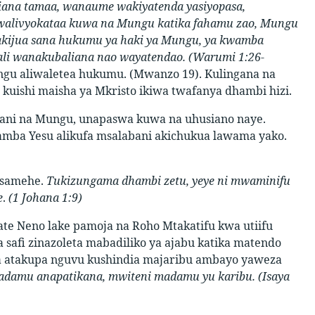
iana tamaa, wanaume wakiyatenda yasiyopasa,
a walivyokataa kuwa na Mungu katika fahamu zao, Mungu
wakijua sana hukumu ya haki ya Mungu, ya kwamba
bali wanakubaliana nao wayatendao. (Warumi 1:26-
ngu aliwaletea hukumu. (Mwanzo 19). Kulingana na
uishi maisha ya Mkristo ikiwa twafanya dhambi hizi.
amani na Mungu, unapaswa kuwa na uhusiano naye.
a Yesu alikufa msalabani akichukua lawama yako.
usamehe.
Tukizungama dhambi zetu, yeye ni mwaminifu
e
.
(1 Johana 1:9)
te Neno lake pamoja na Roho Mtakatifu kwa utiifu
ra safi zinazoleta mabadiliko ya ajabu katika matendo
a na atakupa nguvu kushindia majaribu ambayo yaweza
damu anapatikana, mwiteni madamu yu karibu. (Isaya