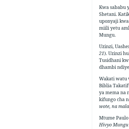
Kwa sababu y
Shetani. Kati
uponyaji kwa
miili yetu am
Mungu.
Uzinzi, Uash
21
). Uzinzi h
Tusidhani kw
dhambi ndiye
Wakati watu 
Biblia Takati
ya mema na m
kifungo cha n
wote, na mal
Mtume Paulo 
Hivyo Mungu a