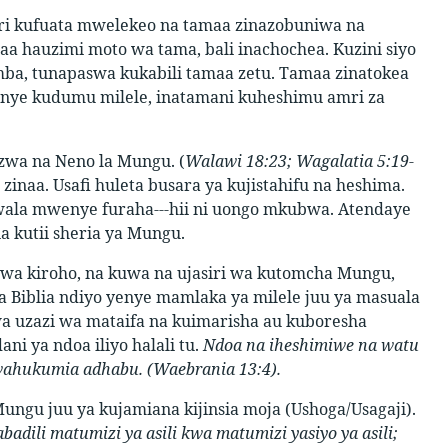
ari kufuata mwelekeo na tamaa zinazobuniwa na
naa hauzimi moto wa tama, bali inachochea. Kuzini siyo
amba, tunapaswa kukabili tamaa zetu. Tamaa zinatokea
 yenye kudumu milele, inatamani kuheshimu amri za
zwa na Neno la Mungu. (
Walawi 18:23; Wagalatia 5:19-
zinaa. Usafi huleta busara ya kujistahifu na heshima.
ala mwenye furaha---hii ni uongo mkubwa. Atendaye
kutii sheria ya Mungu.
u wa kiroho, na kuwa na ujasiri wa kutomcha Mungu,
ka Biblia ndiyo yenye mamlaka ya milele juu ya masuala
 uzazi wa mataifa na kuimarisha au kuboresha
ni ya ndoa iliyo halali tu.
Ndoa na iheshimiwe na watu
wahukumia adhabu. (Waebrania 13:4).
gu juu ya kujamiana kijinsia moja (Ushoga/Usagaji).
ili matumizi ya asili kwa matumizi yasiyo ya asili;