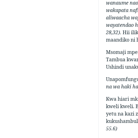
wanaume nao 
wakapata naf
aliwaacha waf
wayatendao ha
28,32).
Hii il
maandiko ni 
Msomaji mpen
Tambua kwam
Ushindi unaku
Unapomfungu
na wa haki ha
Kwa hiari mk
kweli kweli. 
yetu na kazi
kukushambuli
55.6)