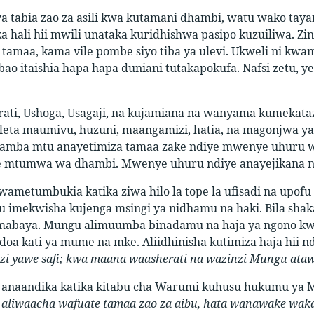
a tabia zao za asili kwa kutamani dhambi, watu wako tay
ka hali hii mwili unataka kuridhishwa pasipo kuzuiliwa. Zi
 tamaa, kama vile pombe siyo tiba ya ulevi. Ukweli ni kw
bao itaishia hapa hapa duniani tutakapokufa. Nafsi zetu,
erati, Ushoga, Usagaji, na kujamiana na wanyama kumekata
uleta maumivu, huzuni, maangamizi, hatia, na magonjwa ya 
amba mtu anayetimiza tamaa zake ndiye mwenye uhuru w
 mtumwa wa dhambi. Mwenye uhuru ndiye anayejikana na 
wametumbukia katika ziwa hilo la tope la ufisadi na upof
fu imekwisha kujenga msingi ya nidhamu na haki. Bila sha
abaya. Mungu alimuumba binadamu na haja ya ngono kwa
doa kati ya mume na mke. Aliidhinisha kutimiza haja hii nda
azi yawe safi; kwa maana waasherati na wazinzi Mungu ata
anaandika katika kitabu cha Warumi kuhusu hukumu ya Mun
liwaacha wafuate tamaa zao za aibu, hata wanawake wakabad