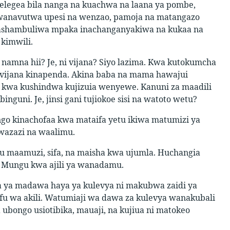
legea bila nanga na kuachwa na laana ya pombe,
 wanavutwa upesi na wenzao, pamoja na matangazo
 inashambuliwa mpaka inachanganyakiwa na kukaa na
kimwili.
amna hii? Je, ni vijana? Siyo lazima. Kwa kutokumcha
vijana kinapenda. Akina baba na mama hawajui
kwa kushindwa kujizuia wenyewe. Kanuni za maadili
guni. Je, jinsi gani tujiokoe sisi na watoto wetu?
wango kinachofaa kwa mataifa yetu ikiwa matumizi ya
azazi na waalimu.
bu maamuzi, sifa, na maisha kwa ujumla. Huchangia
 Mungu kwa ajili ya wanadamu.
 ya madawa haya ya kulevya ni makubwa zaidi ya
fu wa akili. Watumiaji wa dawa za kulevya wanakubali
 ubongo usiotibika, mauaji, na kujiua ni matokeo