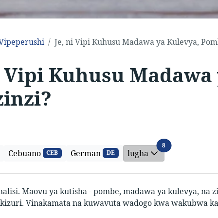
Vipeperushi
Je, ni Vipi Kuhusu Madawa ya Kulevya, Pomb
ni Vipi Kuhusu Madawa
zinzi?
lugha
8
Cebuano
German
lugha
CEB
DE
 halisi. Maovu ya kutisha - pombe, madawa ya kulevya, na zi
kizuri. Vinakamata na kuwavuta wadogo kwa wakubwa ka