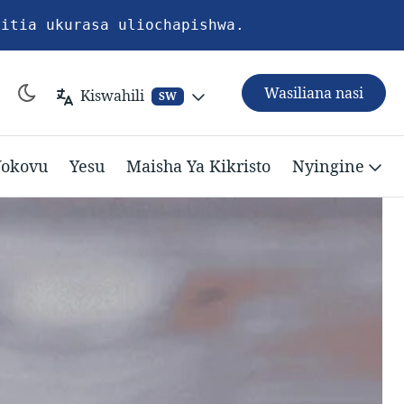
pitia ukurasa uliochapishwa.
Wasiliana nasi
Kiswahili
SW
okovu
Yesu
Maisha Ya Kikristo
Nyingine