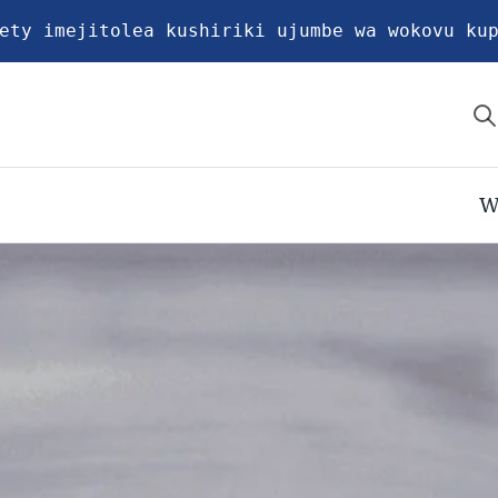
ety imejitolea kushiriki ujumbe wa wokovu ku
W