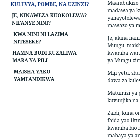
Maambukizo k
KULEVYA, POMBE, NA UZINZI?
madawa ya ku
JE, NINAWEZA KUOKOLEWA?
yanayotolewa
NIFANYE NINI?
mawazo ya ma
KWA NINI NI LAZIMA
Je, akina na
NITESEKE?
Mungu, maish
HAMNA BUDI KUZALIWA
kwamba wanaw
MARA YA PILI
ya Mungu zime
MAISHA YAKO
Miji yetu, sh
YAMEANDIKWA
dawa za kule
Matumizi ya 
kuvunjika na
Zaidi, kuna 
faida yao.Ut
kwamba hio ni
mabaya ya ana