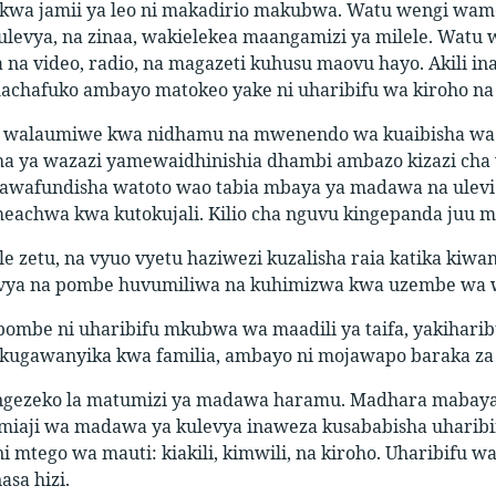
wa jamii ya leo ni makadirio makubwa. Watu wengi wame
levya, na zinaa, wakielekea maangamizi ya milele. Watu
 na video, radio, na magazeti kuhusu maovu hayo. Akili
chafuko ambayo matokeo yake ni uharibifu wa kiroho na 
ni walaumiwe kwa nidhamu na mwenendo wa kuaibisha wa n
a ya wazazi yamewaidhinishia dhambi ambazo kizazi cha 
afundisha watoto wao tabia mbaya ya madawa na ulevi 
achwa kwa kutokujali. Kilio cha nguvu kingepanda juu mbin
ule zetu, na vyuo vyetu haziwezi kuzalisha raia katika ki
vya na pombe huvumiliwa na kuhimizwa kwa uzembe wa w
pombe ni uharibifu mkubwa wa maadili ya taifa, yakihari
 kugawanyika kwa familia, ambayo ni mojawapo baraka za
ongezeko la matumizi ya madawa haramu. Madhara mabaya
umiaji wa madawa ya kulevya inaweza kusababisha uharibi
 mtego wa mauti: kiakili, kimwili, na kiroho. Uharibifu wa
sa hizi.