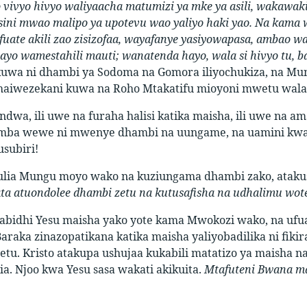
vivyo hivyo waliyaacha matumizi ya mke ya asili, wakawak
sini mwao malipo ya upotevu wao yaliyo haki yao. Na kam
uate akili zao zisizofaa, wayafanye yasiyowapasa, ambao 
yo wamestahili mauti; wanatenda hayo, wala si hivyo tu, 
ikuwa ni dhambi ya Sodoma na Gomora iliyochukiza, na Mu
haiwezekani kuwa na Roho Mtakatifu mioyoni mwetu wala k
dwa, ili uwe na furaha halisi katika maisha, ili uwe na 
ba wewe ni mwenye dhambi na uungame, na uamini kwamb
subiri!
lia Mungu moyo wako na kuziungama dhambi zako, atak
ta atuondolee dhambi zetu na kutusafisha na udhalimu wot
abidhi Yesu maisha yako yote kama Mwokozi wako, na ufua
Baraka zinazopatikana katika maisha yaliyobadilika ni fiki
 zetu. Kristo atakupa ushujaa kukabili matatizo ya maish
a. Njoo kwa Yesu sasa wakati akikuita.
Mtafuteni Bwana ma