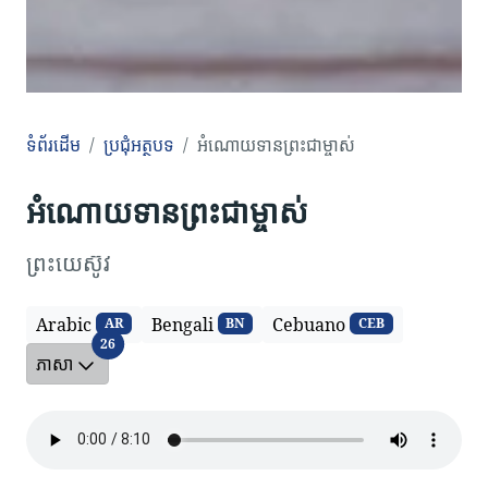
ទំព័រដើម
ប្រជុំអត្ថបទ
អំណោយទាន​ព្រះជាម្ចាស់
អំណោយទាន​ព្រះជាម្ចាស់
ព្រះយេស៊ូវ
Arabic
Bengali
Cebuano
AR
BN
CEB
ភាសា
26
ភាសា