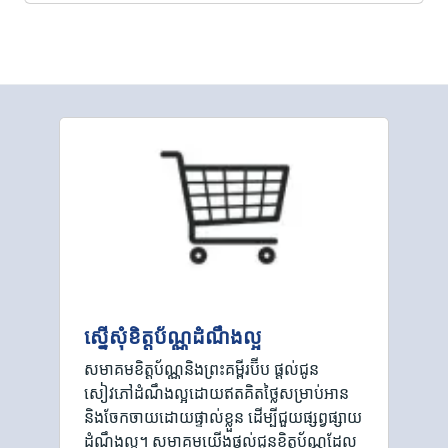
ស្នើសុំខិត្តប័ណ្ណដំណឹងល្អ
សមាគមខិត្តប័ណ្ណនិងព្រះគម្ពីរប៊ីប ផ្តល់ជូន
សៀវភៅដំណឹងល្អដោយឥតគិតថ្លៃសម្រាប់អាន
និងចែកចាយដោយផ្ទាល់ខ្លួន ដើម្បីជួយផ្សព្វផ្សាយ
ដំណឹងល្អ។ សមាគមយើងផ្ដល់ជូនខិត្តប័ណ្ណដែល