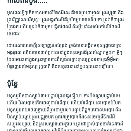
កាល​ពី​ដំបូង.....
មុន​ពេល​អ្វីៗ​កើត​មាន​មក​លើ​ផែនដី​នេះ គឺ​មាន​ព្រះ​ជាម្ចាស់ ព្រះ​បុត្រា និង​
ព្រះ​វិញ្ញាណ​បរិសុទ្ធ​។ ព្រះ​អង្គ​ទាំង​បី​គឺ​រួម​តែមួយ​មាន​ន័យ​ថា ទ្រង់​គឺជា​ព្រះ​
ត្រៃ​ឯក ហើយ​ទ្រង់​ក៏​ជា​អ្នក​បង្កើត​ផែនដី និង​អ្វីៗ​ទាំង​អស់​នៅ​លើ​ផែនដី​
នេះ​ផង​។
ដោយ​សារ​សេចក្ដី​ស្រឡាញ់​របស់​ទ្រង់ ទ្រង់​បាន​បង្កើត​មនុស្ស​ដូច​ជា​ព្រះ​​
អង្គ​ផ្ទាល់ ហើយ​បាន​ដាក់​ពួក​គេ​នៅ​ក្នុង​សួន​ច្បារ​ដ៏​ស្រស់​ស្អាត​មួយ។ ​អ្វីៗ​
ដែល​មាន​នៅ​ក្នុង​សួន​ច្បារ​នោះ​គឺ​ល្អ​ឥតខ្ចោះ​គ្មាន​ទុក្ខវេទនា​ឬ​ជម្ងឺ​អ្វី​មក​
បំផ្លាញ​ដល់​មនុស្ស​ រុក្ខជាតិ​ និង​សត្វ​នានា​នៅ​ក្នុង​សួន​នោះ​ឡើយ។
ប៉ុន្តែ
មនុស្ស​មិន​បាន​ស្ដាប់​តាម​បង្គាប់​​ព្រះ​អង្គ​ឡើយ។ ការ​មិន​ស្ដាប់​បង្គាប់​នេះ​
ហើយ ដែល​បាន​កើត​ចេញ​ជា​អំពើ​បាប​ ហើយ​អំពើ​បាប​នោះ​បាន​បំបែក​
មនុស្ស​អោយ​ចេញ​ឆ្ងាយ​ពី​ព្រះ​ជាម្ចាស់។បន្ទាប់​ពី​ពួក​គេ​បាន​បះបោរ​ និង​
មិន​ស្ដាប់​បង្គាប់​ព្រះ​អង្គ​រួច​មក​ ពួក​គេ​ត្រូវ​បាន​និរទេស​ចេញ​ពី​ទឹក​ដី​ដ៏​
សម្បូរ​សប្បាយ​ និង​ស្រស់​ស្អាត​នោះ​ភ្លាម។ ព្រះ​ជាម្ចាស់​បាន​ចាត់​ទេវតា​ពី​
អង្គ​ឲ្យ​នៅ​ចាំ​យាម​ច្រក​ចូល ដើម្បី​មិន​អនុញ្ញាត​ឲ្យ​នរណា​ម្នាក់​ចូល​ទៅ​ក្នុង​