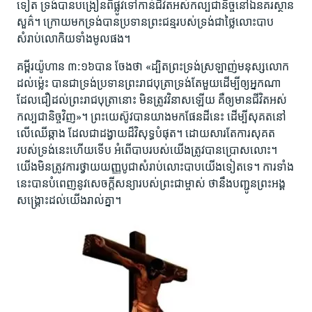
ទៀត ទ្រង់​បាន​បង្រៀន​ពី​ផ្លូវ​ទៅ​កាន់​ជីវិត​អស់​កល្ប​ជា​និច្ច​នៅ​ឯ​នគរ​ស្ថាន
សួគ៌។ ក្រោយ​មក​ទ្រង់​បាន​ប្រទាន​ព្រះ​ជន្ម​របស់​ទ្រង់​ជា​ថ្លៃ​លោះ​បាប​
សំរាប់​លោកិយ​ទាំង​មូល​ផង។
គម្ពីរ​យ៉ូហាន​ ៣:១៦​បាន​ ចែង​ថា «ដ្បិត​ព្រះ​ទ្រង់​ស្រឡាញ់​មនុស្ស​លោក​
ដល់​ម៉្លេះ បាន​ជា​ទ្រង់​ប្រទាន​ព្រះ​រាជបុត្រា​ទ្រង់​តែ​មួយ​ដើម្បី​ឲ្យ​អ្នក​ណា​
ដែល​ជឿ​ដល់​ព្រះ​រាជបុត្រា​នោះ មិន​ត្រូវ​វិនាស​ឡើយ គឺ​ឲ្យ​មាន​ជីវិត​អស់​
កល្ប​ជានិច្ច​វិញ»។ ព្រះ​យេស៊ូវ​បាន​យាង​មក​ផែនដី​នេះ ដើម្បី​សុគត​នៅ​
លើ​ឈើ​ឆ្កាង ដែល​ជា​ដង្វាយ​ដ៏​វិសុទ្ធ​បំផុត។ ដោយ​សារ​តែ​ការ​សុគត​
របស់​ទ្រង់​នេះ​ហើយ​ទើប​ អំពើ​បាប​របស់​យើង​ត្រូវ​បាន​ប្រោស​លោះ។
យើង​មិន​ត្រូវ​ការ​ថ្វាយ​យញ្ញ​បូជា​សំរាប់​លោះ​បាប​យើង​ទៀត​ទេ។ ការ​ទាំង​
នេះ​បាន​បំពេញ​នូវ​សេចក្ដី​សន្យា​របស់​ព្រះ​ជា​ម្ចាស់ ថា​នឹង​បញ្ជូន​ព្រះ​អង្គ​
សង្គ្រោះ​ដល់​យើង​រាល់​គ្នា។