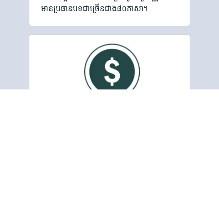
មានប្រធានបទជាច្រើនជាង៨០ភាសា។
បរិច្ចាគ
សមាគមខិត្តប័ណ្ណនិងព្រះគម្ពីរប៊ីប ជាអង្គការមិន
ស្វែងរកប្រាក់កម្រៃទេ តែពឹងផ្អែកលើការបរិច្ចោគ
ដើម្បីផ្ដល់មូលនិធិសម្រាប់កិច្ចខិតខំប្រឹងប្រែង
ចំពោះការបោះពុម្ព និងការចែកចាយខិត្តប័ណ្ណ។ …