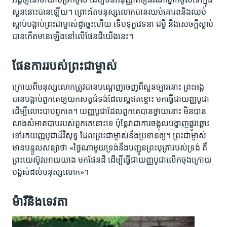
សួន​នោះ​បាន​ឡើយ។ ព្រោះ​តែ​មនុស្ស​លោក​បាន​ឈប់​គោរព​និង​ឈប់​
ស្ដាប់​បង្គាប់​ព្រះ​ជាម្ចាស់​ដូច្នេះ​ហើយ ទើប​ទុក្ខវេទនា ជម្ងឺ​ និង​សេចក្ដី​ស្លាប់​
បាន​កើត​មាន​ឡើង​នៅ​លើ​ផែនដី​យើង​នេះ។
ផែនការ​របស់​ព្រះ​ជាម្ចាស់
ក្រោយ​ពី​មនុស្ស​លោក​ត្រូវ​បាន​បណ្ដេញ​ចេញ​ពី​សួន​ច្បារ​នោះ ព្រះ​អង្គ​
បាន​បង្គាប់​ពួក​គេ​ឲ្យ​យក​សត្វ​ជំទង់​ដែល​ល្អ​ឥតខ្ចោះ មក​ធ្វើ​ជា​យញ្ញបូជា​
ដើម្បី​លោះ​បាប​ពួក​គេ។ យញ្ញបូជា​ដែល​ពួក​គេ​បាន​ថ្វាយ​នោះ​ មិន​បាន​
លាង​សំអាត​បាប​របស់​ពួក​គេ​នោះ​ទេ ប៉ុន្តែ​វា​ជា​ការ​ចង្អុល​បង្ហាញ​ផ្លូវ​ឆ្ពោះ​
ទៅ​រក​យញ្ញបូជា​ដ៏​វិសុទ្ធ ដែល​ព្រះ​ជាម្ចាស់​នឹង​ប្រទាន​ឲ្យ។ ព្រះ​ជាម្ចាស់​
មាន​បន្ទូល​សន្យា​ថា «ថ្ងៃ​ណា​មួយ​ទ្រង់​នឹង​បញ្ជូន​ព្រះ​បុត្រា​របស់​ទ្រង់​ គឺ​
ព្រះ​យេស៊ូវ​អោយ​យាង មក​ផែនដី ដើម្បី​ធ្វើ​ជា​យញ្ញបូជា​លើក​ចុង​ក្រោយ​
បង្អស់​ដល់​មនុស្ស​លោក»។
ម៉ារីនិង​ទេវតា