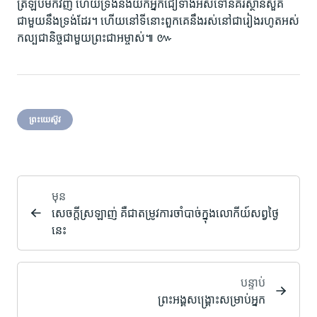
ត្រឡប់​មក​វិញ ហើយ​ទ្រង់​នឹង​យក​អ្នក​ជឿ​ទាំង​អស់​ទៅ​នគរ​ស្ថានសួគ៌​
ជាមួយ​នឹង​ទ្រង់​ដែរ។ ហើយ​នៅ​ទី​នោះ​ពួក​គេ​នឹង​រស់​នៅ​ជា​រៀង​រហូត​អស់​
កល្ប​ជា​និច្ច​ជាមួយ​ព្រះ​ជា​អម្ចាស់៕ ៚
ព្រះយេស៊ូវ
មុន
សេចក្តី​ស្រឡាញ់ គឺ​ជា​តម្រូវ​ការ​ចាំ​បាច់​ក្នុង​លោកីយ៍​សព្វ​ថ្ងៃ​
នេះ
បន្ទាប់
ព្រះអង្គ​សង្រ្គោះ​សម្រាប់​អ្នក