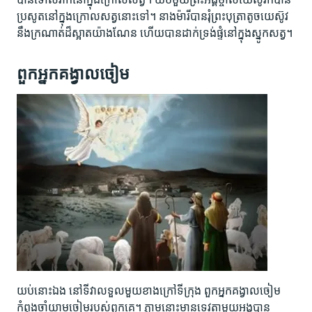
ប្រសូត​នៅ​ក្នុង​ក្រោល​សត្វ​នោះ​ទៅ។ នាង​ម៉ារី​បាន​រុំ​ព្រះ​បុត្រា​តូច​យេស៊ូវ​
នឹង​ក្រណាត់​ដ៏​ស្អាត​យ៉ាង​ណែន ហើយ​បាន​ដាក់​ទ្រង់​ផ្ទំ​នៅ​ក្នុង​ស្នូក​សត្វ។
ពួក​អ្នក​គង្វាល​ចៀម
យប់​នោះ​ឯង នៅ​ទីវាល​ទួល​មួយ​ខាង​ក្រៅ​ទី​ក្រុង ពួក​អ្នក​គង្វាល​ចៀម​
កំពុង​ចាំ​យាម​ចៀម​របស់​ពួក​គេ។ ភ្លាម​នោះ​មាន​ទេវតា​មួយ​អង្គ​បាន​