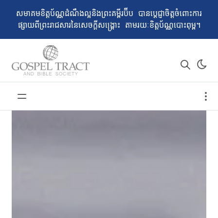
សមាគម​ខិត្តប័ណ្ណដំណឹងល្អនិងព្រះគម្ពីរប៊ីប បានប្ដេជ្ញាចិត្តចំពោះការ
ផ្សាយពីព្រះរាជសារនៃសេចក្ដីសង្គ្រោះ តាមរយៈខិត្តប័ណ្ណបោះពុម្ព។