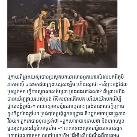
ក្រោយ​​​​ពី​ព្រះ​យេស៊ូវ​បាន​ប្រសូត​មក​នោះ​មាន​ពួក​ហោរា​ដែល​មក​ពី​ភូមិ​
ភាគ​អាស៊ី បាន​មក​ដល់​ក្រុង​យេរូសាឡឹម ហើយ​សួរ​ថា «តើ​ព្រះ​អង្គ​ដែល​
ប្រសូត​មក ធ្វើ​ជា​ស្ដេច​សាសន៍​យូដា ទ្រង់​គង់​នៅ​ឯណា? ពី​ព្រោះ​យើង​
បាន​ឃើញ​ផ្កាយ​របស់​ទ្រង់ ពី​ទិស​ខាង​កើត​មក ហើយ​យើង​មក​ដើម្បី​
ថ្វាយ​បង្គំ​ទ្រង់»។ កាល​ស្ដេច​ហេរ៉ូឌ​បាន​ឮនោះ​​ ទ្រង់​មាន​សេចក្ដី​ក្រោធ​
ក្នុង​ចិត្ត​យ៉ាង​ខ្លាំង។ ទ្រង់​បាន​ប្រជុំ​ពួក​សង្គ្រាជ និង​ពួក​អាចារ្យ​ជា​គ្រូ​ខាង​
វិន័យ។ ពួក​គេ​បាន​ទូល​ទ្រង់​ថា «ពួក​ហោរា​បាន​ទាយ​ថា នឹង​មាន​ស្ដេច​
មួយ​ប្រសូត​នៅ​ភូមិ​បេថ្លេហិម »។ ពេលនោះ​ស្ដេច​ហេរ៉ូឌ​បាន​ចាត់​ពួក​
ហោរា​ដែល​បាន​មក ឲ្យ​ទៅ​បេថ្លេហិម ដើម្បី​ស៊ើបដំណឹង​ពី​ក្សត្រ​អង្គ​