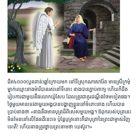
ជិត​៤០០០(បួន​ពាន់)ឆ្នាំ​ក្រោយ​មក នៅ​ទី​ស្រុក​ណាសារែ៉ត ​មាន​ស្រី​ក្រមុំ​
ម្នាក់​ឈ្មោះ​នាង​ម៉ារី​បាន​រស់​នៅ​ទី​នោះ នាង​បាន​ភ្ជាប់​ពាក្យ ហើយ​ក៏​ជិត​
រៀប​ការ​ជាមួយ​នឹង​លោក​យ៉ូសែប ដែល​ត្រូវ​ជា​គូរ​ដណ្ដឹង​ថែម​ទៀត​ផង។
ថ្ងៃ​មួយ​មាន​ទេវតា​មួយ​អង្គ​បាន​បង្ហាញ​ខ្លួន​នៅ​ចំពោះ​នាង ហើយ​បាន​
ប្រាប់​នាង​ថា «នាង​នឹង​មាន​បុត្រ​ដ៏​ពិសេស​មួយ​អង្គ។ ឪពុក​របស់​បុត្រ​នេះ​
មិន​មែន​នៅ​លើ​ផែនដី​នេះ​ទេ ប៉ុន្តែ​បុត្រ​នោះ​គឺ​ជា​បុត្រា​នៃ​ព្រះ​ជាម្ចាស់​វិញ​
ទេតើ! ហើយ​នាង​ត្រូវ​ថ្វាយ​ព្រះ​នាម​ថា យេស៊ូវ។»