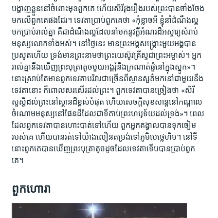
បង្ហាញ​ខ្លួន​នៅ​ចំពោះ​មុខ​ពួក​គេ​ ហើយ​សិរី​រុង​រឿង​របស់​ព្រះ​បាន​ចាំង​ចែង​
មក​លើ​ពួក​គេ​ផង​ដែរ។ ទេវតា​ប្រាប់​ពួក​គេ​ថា «កុំ​ខ្លាច​អី ខ្ញុំ​នាំ​ដំណឹង​ល្អ​
មក​ប្រាប់​រាល់​គ្នា ​គឺ​ជា​ដំណឹង​ល្អ​ដែល​នាំ​មក​នូវ​ក្ដី​អំណរ​ដ៏​អស្ចារ្យ​សំរាប់​
មនុស្ស​លោក​ទាំង​អស់។ នៅ​ថ្ងៃ​នេះ មាន​ព្រះ​អង្គ​សង្គ្រោះ​មួយ​អង្គ​បាន​
ប្រសូត​ហើយ ទ្រង់​មាន​ព្រះ​នាម​ថា​ព្រះ​យេស៊ូវ​គ្រីស្ទ​ជា​ព្រះ​អម្ចាស់។ អ្នក​
រាល់​គ្នា​នឹង​ឃើញ​ព្រះ​បុត្រា​តូច​មួយ​អង្គ​រុំ​នឹង​ក្រណាត់​ផ្ទំ​នៅ​ក្នុង​ស្នូក»។
នោះ​ស្រាប់​តែ​មាន​ពួក​ទេវតា​បរិវារ​ជាច្រើន​ពី​ស្ថានសួគ៌​មក​នៅ​ជាមួយ​នឹង​
ទេវតា​នោះ ក៏​ពោល​សរសើរ​ដល់​ព្រះ។ ពួក​ទេវតា​បាន​ច្រៀង​ថា «សិរី​
សួស្ដី​ដល់​ព្រះ​នៅ​ស្ថាន​ដ៏​ខ្ពស់​បំផុត ហើយ​សេចក្ដី​សុខសាន្ដ​​នៅ​កណ្ដាល​
ចំណោម​មនុស្ស​នៅ​ផែនដី​ដែល​ជា​ទី​គាប់​ព្រះ​ហឫទ័យ​ដល់​ទ្រង់»។ ពេល​
ដែល​ពួក​ទេវតា​បាន​ហោះ​បាត់​ទៅ​ហើយ​ ពួក​អ្នក​គង្វាល​បាន​ទុក​ចៀម​
របស់​គេ ហើយ​បាន​រត់​ទៅ​យ៉ាង​លឿន​តម្រង់​ទៅ​ភូមិ​បេថ្លេហិម។ នៅ​ទី​
នោះ​ពួក​គេ​បាន​ឃើញ​ព្រះ​បុត្រា​តូច​ដូច​ដែល​ទេវតា​ទើប​បាន​ប្រាប់​ពួក​
គេ។
ពួក​ហោរា