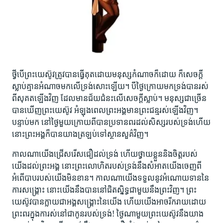
ថ្វីបើ​ព្រះ​យេស៊ូវ​ត្រូវ​បាន​ធ្វើគុត​ដោយ​មនុស្ស​កំណាច​ក៏​ដោយ ក៏​សេចក្ដី​
ស្លាប់​គ្មាន​អំណាច​មក​លើ​ទ្រង់​សោះ​ឡើយ។ បី​ថ្ងៃ​ក្រោយ​មក​ទ្រង់​បាន​រស់​
ពី​សុគត​ឡើង​វិញ ដែល​មាន​ជ័យ​ជំនះ​លើ​សេចក្ដី​ស្លាប់។ មនុស្ស​ជា​ច្រើន​
បាន​ឃើញ​ព្រះ​យេស៊ូ​វ អំឡុង​ពេល​ព្រះ​អង្គ​មាន​ព្រះ​ជន្ម​រស់​ឡើង​វិញ។
បន្ទាប់​មក នៅ​ថ្ងៃ​មួយ​ក្រោយ​ពី​បាន​ប្រទាន​ពរ​ដល់​សិស្ស​របស់​ទ្រង់​ហើយ
នោះ​ព្រះ​អង្គ​ក៏​បាន​យាង​ត្រឡប់​ទៅ​ស្ថានសួគ៌​វិញ។
កាល​ណា​យើង​ជ្រើស​រើស​ជឿ​ដល់​ទ្រង់ ហើយ​ថ្វាយ​ខ្លួន​និង​ចិត្ត​របស់​
យើង​ដល់​ព្រះ​អង្គ នោះ​ព្រះ​លោហិត​របស់​ទ្រង់​នឹង​សំអាត​យើង​ចេញ​ពី​
អំពើ​បាប​របស់​យើង​មិន​ខាន។ កាល​ណា​យើង​ទទួល​នូវ​អំណោយ​ទាន​នៃ​
ការ​សង្គ្រោះ នោះ​យើង​នឹង​បាន​នៅ​ជិត​ស្និទ្ធ​ជាមួយ​នឹង​ព្រះ​វិញ។ ព្រះ​
យេស៊ូវ​បាន​ក្លាយ​ជា​អង្គ​សង្គ្រោះ​នៃ​យើង ហើយ​យើង​អាច​រីករាយ​ដោយ​
ព្រះ​ពរ​ក្នុង​កា​រស់​នៅ​ជា​កូន​របស់​ទ្រង់! ថ្ងៃ​ណា​មួយ​ព្រះ​យេស៊ូវ​នឹង​យាង​