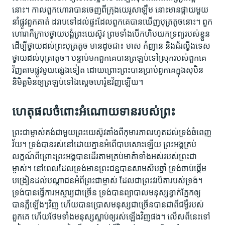
នោះ។ កាល​ពួក​ហោរា​បាន​ចេញ​ពី​ក្រុង​យេរូសាឡឹម នោះ​មាន​ផ្កាយ​មួយ​
នាំ​ផ្លូវ​ពួក​គាត់ ដរាប​ទៅ​ដល់​ផ្ទះ​ដែល​ពួក​គេ​បាន​ឃើញ​បុត្រ​តូច​នោះ។ ពួក​
ហោរា​ក៏​ក្រាប​ថ្វាយ​បង្គំ​ព្រះ​យេស៊ូវ ព្រម​ទាំង​បើក​ហិប​យក​ទ្រព្យ​របស់​ខ្លួន
ដើម្បី​ថ្វាយ​ដល់​ព្រះ​បុត្រ​តូច​ មាន​ដូច​ជា៖ មាស កំញាន និង​ជ័រល្វីង​ទេស
ថ្វាយ​ដល់​បុត្រា​តូច។ បន្ទាប់​មក​ពួក​គេ​បាន​ត្រឡប់​ទៅ​ស្រុក​របស់​ពួក​គេ​
វិញ​តាម​ផ្លូវ​មួយ​ផ្សេង​ទៀត ដោយ​ព្រោះ​ព្រះ​បាន​ប្រាប់​ពួក​គេ​ក្នុង​សុបិន​
និមិត្តមិន​ឲ្យ​ត្រឡប់​ទៅ​ឯ​ស្ដេច​ហេរ៉ូឌ​វិញ​ឡើយ។
ហេតុ​ផល​ចំពោះ​អំណោយ​ទាន​របស់​ព្រះ
ព្រះ​ជាម្ចាស់​គង់​ជាមួយ​ព្រះ​យេស៊ូវ​តាំង​ពី​កុមារ​ភាព​រហូត​ដល់​ទ្រង់​ធំ​ពេញ​
វ័យ។ ទ្រង់​បាន​រស់​នៅ​ដោយ​គ្មាន​អំពើ​បាប​សោះ​ឡើយ ព្រះ​អង្គ​គ្រប់​
លក្ខណ៍​ពីព្រោះ​ព្រះ​អង្គ​បាន​ដើរ​តាម​គ្រប់​មាគ៌ា​ទាំង​អស់​របស់​ព្រះ​ជា
ម្ចាស់។ នៅ​ពេល​ដែល​ទ្រង់​មាន​ព្រះ​ជន្ម​បាន​សាមសិប​ឆ្នាំ ទ្រង់​ចាប់​ផ្ដើម​
បង្រៀន​ដល់​បណ្ដា​ជន​អំពី​ព្រះ​ជាម្ចាស់ ដែល​ជា​ព្រះ​វរបិតា​របស់​ទ្រង់។
ទ្រង់​បាន​ធ្វើការ​អស្ចារ្យ​ជា​ច្រើន ទ្រង់​បាន​ព្យាបាល​មនុស្ស​ខ្វាក់​ភ្នែក​ឲ្យ​
បាន​ភ្លឺ​ឡើងៗវិញ ហើយ​បាន​ប្រោស​មនុស្ស​ជា​ច្រើន​បាន​ជា​ពី​ជម្ងឺ​របស់​
ពួក​គេ ហើយ​ថែម​ទាំង​មនុស្ស​ស្លាប់​ឲ្យ​រស់​ឡើង​វិញ​ផង។ លើស​ពី​​នេះ​ទៅ​