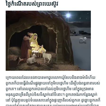
ថ្ងៃ​កំណើត​របស់​ព្រះយេស៊ូវ
ក្រោយ​ពេល​ដែល​ទេវតា​បាន​មក​ជួប​លោក​យ៉ូសែប​និង​នាង​ម៉ារី​ហើយ
ពួក​គេ​ក៏​បាន​ធ្វើ​ដំណើរ​ផ្លូវ​ឆ្ងាយ​ទៅ​ភូមិ​បេថ្លេហិម ដើម្បី​បង់​ពន្ធ​នានា​របស់​
ពួក​គេ។ នៅ​ពេល​ពួក​គេ​បាន​ទៅ​ដល់​ភូមិ​បេថ្លេហិម នៅ​ក្នុង​ក្រុង​មាន​
មនុស្ស​ជា​ច្រើន​ពី​គ្រប់​ទិសទី​ស្នាក់​នៅ​ទី​នោះ។ ពួក​គេ​ចង់​រក​កន្លែង​ស្នាក់​
នៅ​ ប៉ុន្តែ​គ្មាន​បន្ទប់​ទំនេរ​សោះ​នៅ​ក្នុង​ផ្ទះ​ញាតិ​របស់​ពួក​គេ ដូច្នោះ​ពួក​គេ​ក៏​
បាន​ទៅ​សំរាក​នៅ​ក្នុង​ក្រោល​សត្វ។ យប់​មួយ​ព្រះ​អង្គ​ម្ចាស់​យេស៊ូវ​ក៏​បាន​