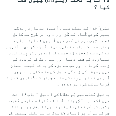
کیا ؟
یسُوع ؔ خُدا کے بیٹے تھے ۔ اُنہوں نے ساری زِندگی
بغیر کُوئی گُناہ کِۓ گُزار ی ۔ وہ ہر طرح سے کامِل
تھے ۔ تِیس برس کی عُمر میں اُنہوں نے اپنے باپ ،
یعنی خُدا کے بارے تعلیم دینا شُروُع کر دی ۔ اُنہوں
نے بُہت سے مُعجزے کِۓ جیسے کہ اندھوں کو بِینائی ،
بیماروں کو شِفا دینا اور یہاں تک کہ مُردوں کو
زِندہ کرنا ۔ اور سب سے بڑھ کر یہ کہ کیسے آسمان
میں ہمیشہ کی زِندگی حاصِل کی جا سکتی ہے ۔ پھِر
اُنہوں نے اپنی زِندگی سارے جہان کے گُناہوں کے لِۓ
قُربانی کے طور پر دے دی ۔
بائبل مُقدّس میں یُوحناؔ کی اِنجیل ۳ باب ۱۶ آئت
میں لَکھا ہے ’’ کِیونکہ خُدا نے دُنیا سے ایسی مُحّبت
رکھی کہ اُس نے اپنا اِکلوتا بیٹا بخش دِیا ، تاکہ
جو کوئی اُس پر اِیمان لاۓ ہلاک نہ ہو بلکہ ہمیشہ کی