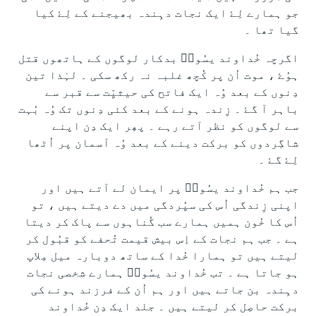
جو ہمارے لِۓ ایک نجات دہِندہ بھیجنے کے لِۓ کیا
گیا تھا ۔
اگرچہ خُداوند یسُوعؔ بدکار لوگوں کے ہاتھوں قتل
ہوُۓ ، موت اُن پر کُچھ غلبہ نہ رکھ سکی ۔ لہٰذا تین
دِنوں کے بعد وُہ ایک فاتح کی حیثیِّت سے قبر سے
باہر آ گۓ ۔ زِندہ ہونے کے بعد کئی دِنوں تک وُہ بُہت
سے لوگوں کو نظر آتے رہے ۔ پھِر ایک دِن اپنے
شاگِردوں کو برکت دینے کے بعد وُہ آسمان پر اُٹھا
لِۓ گۓ ۔
جب ہم خُداوند یسُوعؔ پر ایمان لے آتے ہیں اور
اپنی زِندگی اُس کی سپُردگی میں دے دیتے ہیں ، تو
اُس کا خُون ہمیں ہمارے سب گُناہوں سے پاک کر دیتا
ہے ۔ جب ہم نجات کے اِس بیش قیمت تُحفے کو قبُول کر
لیتے ہیں تو ہمارا خُدا کے ساتھ دوبارہ میل مِلاپ
ہو جاتا ہے ۔ تب خُداوند یسُوعؔ ہمارے شخصی نجات
دہِندہ بن جاتے ہیں اور ہم اُن کے فرزند ہونے کی
برکت حاصِل کر لیتے ہیں ۔ جلد ایک دِن خُداوند