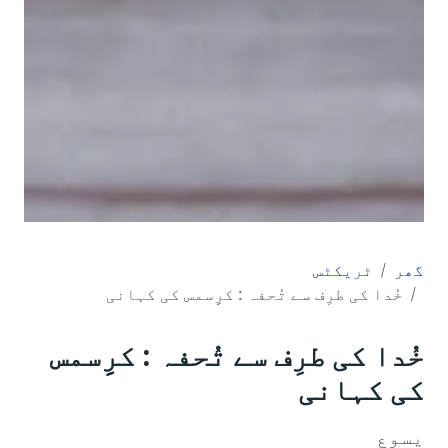
گھر
ٹریکٹس
خُدا کی طرِف سے تُحفہ : کرِِسمس کی کہانی
خُدا کی طرِف سے تُحفہ : کرِِسمس
کی کہانی
یسوع