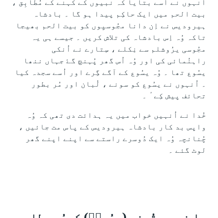
اُنہوں نے اُسے بتایا کہ نبیوں کے کہنے کے مُطابِق ،
بیت الحم میں ایک حاکِم پیدا ہو گا ۔ بادشاہ
ہیرودیس نے اِن دانا مجُوسیِوں کو بیت الحم بھیجا
تاکہ وُہ اِس بادشاہ کی تلاش کریں ۔ جیسے ہی یہ
مجُوسی یرُوشلم سے نِکلے ، سِتارے نے اُنکی
راہنُمائی کی اور وُہ اُس گھر پُہنچ گۓ جہاں ننھا
یسُوع تھا ۔ وُہ یسُوع کے آگے گِرے اور اُسے سجدہ کیا
۔ اُنہوں نے یسُوع کو سونے ، لُبان اور مُر بطور
تحائف پیش کِے ٔ ۔
خُدا نے اُنہیں خواب میں یہ ہدائت دی تھی کہ وُہ
واپس بد کار بادشاہ ہیرودیس کے پاس مت جائیں ،
چُنانچہ وُہ ایک دُوسرے راستے سے اپنے اپنے گھر
لوٹ گئے ۔
ُدا نے یہ تُحفہ (یسُوعؔ) کِیوُں عطا