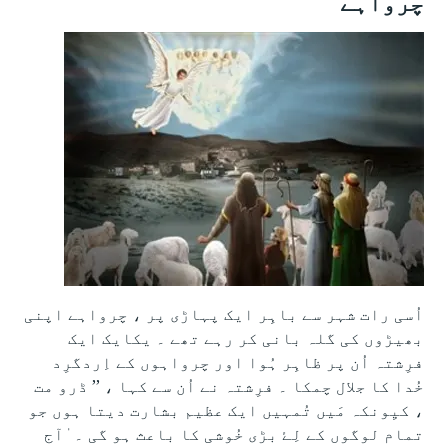
چرواہے
اُسی رات شہر سے باہِر ایک پہاڑی پر ، چرواہے اپنی
بھیڑوں کی گلہ بانی کر رہے تھے ۔ یکایک ایک
فرِشتہ اُن پر ظاہِر ہُوا اور چرواہوں کے اِردگرِد
خُدا کا جلال چمکا ۔ فرِشتہ نے اُن سے کہا ، ’’ ڈرو مت
، کیِونکہ مَیں تُمہیں ایک عظیم بشارت دیتا ہوں جو
تمام لوگوں کے لِۓ بڑی خُوشی کا باعث ہو گی ۔ ٰآج