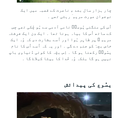
چار ہزار سال بعد ، ناصرت کے قصبہ میں ایک
نوجوان عورت مریم ؔ رہتی تھی ۔
اُس کی منگنی یُوسفؔ نامی آدمی سے ہُو چُکی تھی جِس
کے ساتھ اُس کا بیاہ ہونا تھا ۔ ایک دِن ایک فرِشتہ
مریم ؔ پر ظاہِر ہُوا اور اُسے بشارت دی کہ وُہ ایک
خاص بچہّ کو جنم دے گی ۔ اور یہ کہ اُسے اُس کا نام
یسُوعؔ رکھنا ہو گا ۔ اِس بچّہ کا کوئی دُنیاوی باپ
نہیں ہو گا بلکہ وُہ خُدا کا بیٹا کہلاۓ گا ۔
یسُوع کی پیدائش