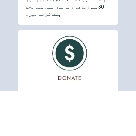
80 سے زیادہ زبانوں میں کتابچے
پیش کرتے ہیں۔
عطیہ کریں۔
گوسپل ٹریکٹ اینڈ بائبل سوسائٹی
ایک غیر منافع بخش تنظیم ہے جو
اپنی اشاعت اور تقسیم کی کوششوں
کو فنڈ دینے کے لیے عطیات پر
انحصار کرتی ہے۔ ہم زندگی بدل