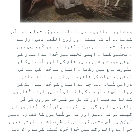
وقت اور زمانوں سے پہلے خُدا موجوُد تھا ، اور اُس
کے ساتھ اُس کا بیٹا اور رُوح القُدس بھی ازل سے
موجوُد تھے ۔ اُنہوں نے دُنیا اور جو کُچھ اِس میں ہے
، تخلیق کیا ۔ اپنی مُحّبت میں خُدا نے اِنسان کو
اپنی صوُرت و شبہیۃ پر خلق کیا اور اُسے ایک خُو
بصُورت باغ میں رکھا ۔ اِنسان نے خُدا کی بتائی
ہُوئی ہدایات کی نافرمانی کی ۔ یہ نافرمانی
دراصل گُناہ تھا جِس نے اِنسان کو خُدا سے الگ کر
دِیا ۔ اُس نے اُن سے کہا کہ اب اُنہیں اپنے گُناہوں
کے لِۓ بے عیب اور کامِل نَو عُمر جانوروں کی قُر
بانی دینا ہو گی ۔ یہ قُربانیاں اُنکے گُناہوں کی
قیِمت تو نہ تھیں اور نہ ہی گُناہوں کا کفّارہ تھیں
لیکِن یہ اُس حتمی قُربانی کی طرِف اِشارہ کرتی تھیں
جو آنے والے وقت میں خُدا خُود مُہیّا کرنے والا تھا
۔