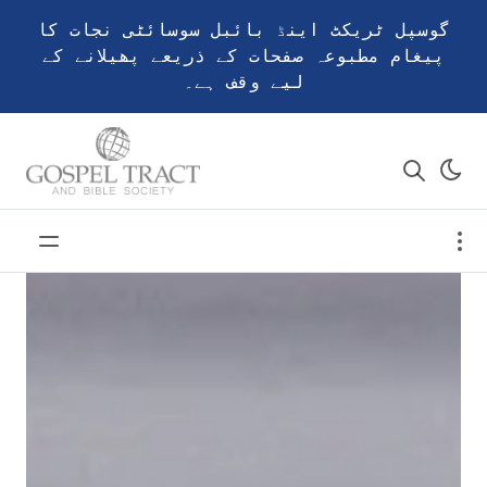
گوسپل ٹریکٹ اینڈ بائبل سوسائٹی نجات کا
پیغام مطبوعہ صفحات کے ذریعے پھیلانے کے
لیے وقف ہے۔