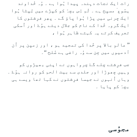
رات ایک نجات دہِندہ پیدا ہُوا ہے ۔ وُہ خُداوند
یسُوع ؔ مسیِح ہے ۔ تُم اِس بچہّ کو کپڑے میں لِپٹا ہُوا
ایک چرنی میں پڑا ہُوا پاؤ گے ۔ پھِر فرِشتوں کا
ایک گروہ خُدا کے نام کو جلال دیتے ہوُۓ اور اُسکی
تعریف کرتے یہ کہتے ظاہر ہُوا ،
’’ عالمِ بالا پر خُدا کی تمجید ہو ، اور زمیِن پر اُن
آدمیوں میں جِن سے وُہ راضی ہے صُلح ‘‘۔
جب فرِشتے چلے گۓ چرواہوں نے اپنی بھیڑوں کو
وہیں چھوڑا اور جلدی سے بیت الحم کو روانہ ہوُۓ ۔
وہاں اُنہوں نے جیسا فرِشتوں نے کہا تھا ویسے ہی
بچہّ کو پایا ۔
مجوُسی