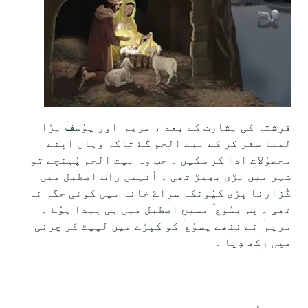
فرِشتہ کی بشارت کے بعد ، مریم ؔ اور یوُسفؔ بڑا
لمبا سفر کر کے بیت الحم گۓ تاکہ وہاں اپنے
محصوُلات ادا کر سکیں ۔ جب وہ بیت الحم پُہنچے تو
شہر میں بڑی بھِیڑ تھی ۔ اُنہیں رات اصطبل میں
گُزارنا پڑی کیُونکہ سراۓ خانہ میں کوئی جگہ نہ
تھی ۔ پس یسُوع ؔ مسیح اصطبل میں ہی پیدا ہوُۓ ۔
مریم ؔ نے ننھے یسوُع ؔ کو کپڑے میں لپیٹ کر چرنی
میں رکھ دِیا ۔