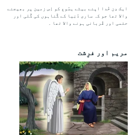
ایک دِن خُدا اپنے بیٹے یسُوع کو اِس زمین پر بھیجنے
والا تھا جو کہ ساری دُنِیا کے گُناہوں کی کُّلی اور
حتمی اور قُربانی ہونے والا تھا ۔
مریم اور فرِشت