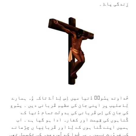
زِندگی پاۓ ۔
خُداوند یسُوعؔ دُنیا میں اِس لِۓ آۓ تاکہ وُہ ہمارے
لِۓ صلیب پر اپنی جان کی عظیم قُربانی دیں ۔ یسُوع
کی جان کی اِس قُربانی کی بدولت تمام دُنیا کے
گُناہوں کی قِیمت اور کفارہ ادا ہو گیا ہے ۔ اب
ہمیں اپنے گُنا ہوں کے لِۓ اور قُربانِیا ں چڑھانے
کی ضروُرت نہیں ۔ یہ خُدا کے اُس وعدہ کی تکمیل تھی