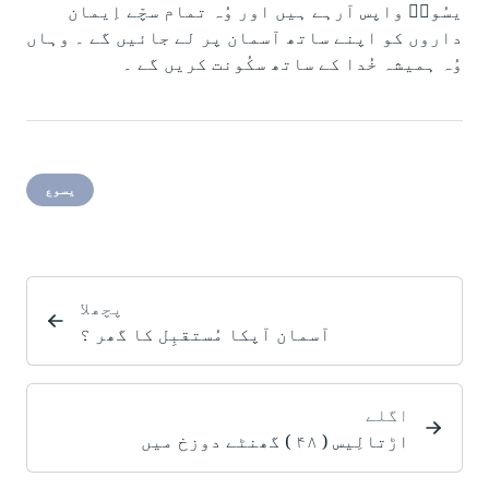
یسُوعؔ واپس آرہے ہیں اور وُہ تمام سچّے اِیمان
داروں کو اپنے ساتھ آسمان پر لے جائیں گے ۔ وہاں
وُہ ہمیشہ خُدا کے ساتھ سکُونت کریں گے ۔
یسوع
پچھلا
آسمان آپکا مُستقبِل کا گھر ؟
اگلے
اڑتالِیس ( ۴۸ ) گھنٹے دوزخ میں