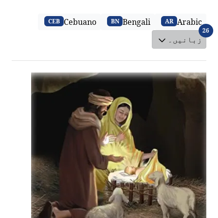
Cebuano
Bengali
Arabic
CEB
BN
AR
زبانیں۔
26
زبانیں۔