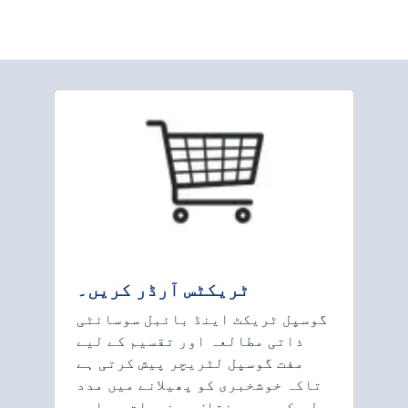
ٹریکٹس آرڈر کریں۔
گوسپل ٹریکٹ اینڈ بائبل سوسائٹی
ذاتی مطالعہ اور تقسیم کے لیے
مفت گوسپل لٹریچر پیش کرتی ہے
تاکہ خوشخبری کو پھیلانے میں مدد
مل سکے۔ ہم مختلف موضوعات پر اور