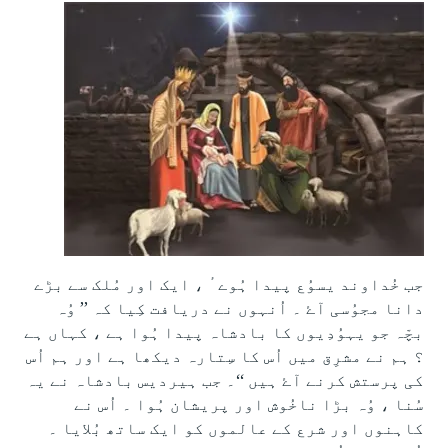
جب خُداوند یسوُع پیدا ہُوے ٔ ، ایک اور مُلک سے بڑے
دانا مجوُسی آۓ ۔ اُنہوں نے دریافت کِیا کہ ’’ وُہ
بچّہ جو یہوُدِیوں کا بادشاہ پیدا ہُوا ہے ، کہاں ہے
؟ ہم نے مشرِق میں اُس کا سِتارہ دیکھا ہے اور ہم اُس
کی پرستش کرنے آۓ ہیں ‘‘۔ جب ہیردیس بادشاہ نے یہ
سُنا ، وُہ بڑا ناخُوش اور پریشان ہُوا ۔ اُس نے
کاہنوں اور شرع کے عالموں کو ایک ساتھ بُلایا ۔