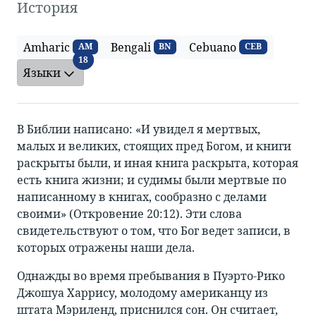
История
Amharic
Bengali
Cebuano
AM
BN
CEB
Языки
18
Языки
В Библии написано: «И увидел я мертвых,
малых и великих, стоящих пред Богом, и книги
раскрыты были, и иная книга раскрыта, которая
есть книга жизни; и судимы были мертвые по
написанному в книгах, сообразно с делами
своими» (Откровение 20:12). Эти слова
свидетельствуют о том, что Бог ведет записи, в
которых отражены наши дела.
Однажды во время пребывания в Пуэрто-Рико
Джошуа Харрису, молодому американцу из
штата Мэриленд, приснился сон. Он считает,