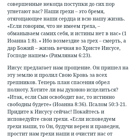
совершенные некогда поступки до сих пор
угнетают вас? Наши грехи – это бремя,
отягощающее наши сердца и всю нашу жизнь.
«Если говорим, что не имеем греха, –
обманываем самих себя, и истины нет в нас» (1
Иоанна 1:8). « Ибо возмездие за грех – смерть, а
дар Божий – жизнь вечная во Христе Иисусе,
Господе нашем» (Римлянам 6:23).
Иисус предлагает нам прощение. Он пришел на
эту землю и пролил Свою Кровь за всех
грешников. Теперь план спасения обрел
полноту. Хотите ли вы духовно исцелиться?
«Итак, если Сын освободит вас, то истинно
свободны будете» (Иоанна 8:36). Псалом 50:3-21.
Придите к Иисусу сейчас! Покайтесь и
исповедуйте свои грехи. «Если исповедуем
грехи наши, то Он, будучи верен и праведен,
простит нам грехи наши и очистит нас от