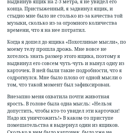
выдвинув ящик на 2-3 метра
,
я не увидел его
конца. Пристыженный, я задвинул ящик, и
стыдно мне было не столько из-за качества той
музыки, сколько из-за огромного количества
времени, что я на нее потратил.
Когда я дошел до ящика «Похотливые мысли», по
моему телу прошла дрожь
.
Мне вовсе не
хотелось знать размер этого ящика, поэтому я
выдвинул его совсем чуть-чуть и вынул одну из
карточек. В ней были такие подробности, что я
содрогнулся. Мне было плохо от одной мысли о
том, что такой момент был зафиксирован.
Внезапно меня охватила почти животная
ярость. В голове была одна мысль: «Нельзя
допустить, чтобы кто-то увидел эти карточки!
Надо их уничтожить!» В каком-то приступе
помешательства я выдернул один из ящиков.
Сколько в нем было карточек, было уже не