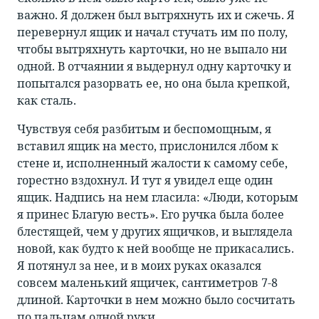
важно. Я должен был вытряхнуть их и сжечь. Я
перевернул ящик и начал стучать им по полу,
чтобы вытряхнуть карточки, но не выпало ни
одной. В отчаянии я выдернул одну карточку и
попытался разорвать ее, но она была крепкой,
как сталь.
Чувствуя себя разбитым и беспомощным, я
вставил ящик на место, прислонился лбом к
стене и, исполненный жалости к самому себе,
горестно вздохнул. И тут я увидел еще один
ящик. Надпись на нем гласила: «Люди, которым
я принес Благую весть». Его ручка была более
блестящей, чем у других ящичков, и выглядела
новой, как будто к ней вообще не прикасались.
Я потянул за нее, и в моих руках оказался
совсем маленький ящичек, сантиметров 7-8
длиной. Карточки в нем можно было сосчитать
по пальцам одной руки.