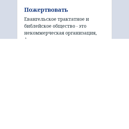
Пожертвовать
Евангельское трактатное и
библейское общество - это
некоммерческая организация,
финансирующая свою
издательскую деятельность и
распространение литературы за
счет пожертвований. Мы рады
вашей поддержке, которая
поможет …