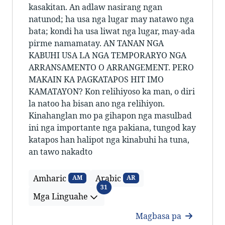
kasakitan. An adlaw nasirang ngan
natunod; ha usa nga lugar may natawo nga
bata; kondi ha usa liwat nga lugar, may-ada
pirme namamatay. AN TANAN NGA
KABUHI USA LA NGA TEMPORARYO NGA
ARRANSAMENTO O ARRANGEMENT. PERO
MAKAIN KA PAGKATAPOS HIT IMO
KAMATAYON? Kon relihiyoso ka man, o diri
la natoo ha bisan ano nga relihiyon.
Kinahanglan mo pa gihapon nga masulbad
ini nga importante nga pakiana, tungod kay
katapos han halipot nga kinabuhi ha tuna,
an tawo nakadto
Amharic
Arabic
AM
AR
Mga Linguahe
31
Mga Linguahe
Magbasa pa